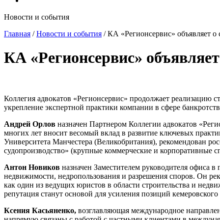
Новости и события
Главная
/
Новости и события
/
КА «Регионсервис» объявляет о 
КА «Регионсервис» объявляет
Коллегия адвокатов «Регионсервис» продолжает реализацию ст
укрепление экспертной практики компании в сфере банкротства
Андрей Орлов
назначен Партнером Коллегии адвокатов «Реги
многих лет вносит весомый вклад в развитие ключевых практ
Университета Манчестера (Великобритания), рекомендован ро
судопроизводство» (крупные коммерческие и корпоративные спо
Антон Новиков
назначен Заместителем руководителя офиса в г
недвижимости, недропользования и разрешения споров. Он рек
как один из ведущих юристов в области строительства и недв
репутация станут основой для усиления позиций кемеровского
Ксения Касьяненко,
возглавляющая международное направлени
напрямую связаны с работой с частными клиентами в междунар