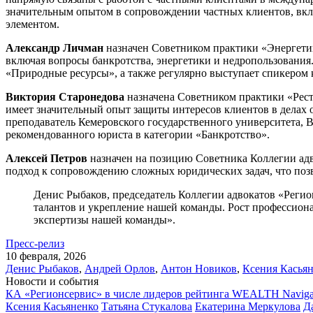
значительным опытом в сопровождении частных клиентов, вкл
элементом.
Александр Личман
назначен Советником практики «Энергетик
включая вопросы банкротства, энергетики и недропользовани
«Природные ресурсы», а также регулярно выступает спикером 
Виктория Старонедова
назначена Советником практики «Рест
имеет значительный опыт защиты интересов клиентов в делах
преподаватель Кемеровского государственного университета, 
рекомендованного юриста в категории «Банкротство».
Алексей Петров
назначен на позицию Советника Коллегии адв
подход к сопровождению сложных юридических задач, что позв
Денис Рыбаков, председатель Коллегии адвокатов «Реги
талантов и укрепление нашей команды. Рост профессион
экспертизы нашей команды».
Пресс-релиз
10 февраля, 2026
Денис Рыбаков
,
Андрей Орлов
,
Антон Новиков
,
Ксения Касья
Новости и события
КА «Регионсервис» в числе лидеров рейтинга WEALTH Naviga
Ксения Касьяненко
Татьяна Стукалова
Екатерина Меркулова
Д