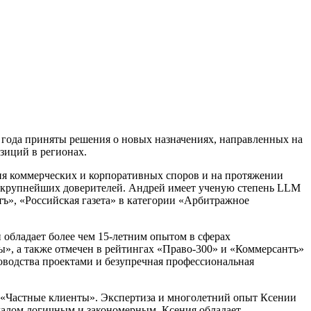
 года приняты решения о новых назначениях, направленных на
зиций в регионах.
ия коммерческих и корпоративных споров и на протяжении
я крупнейших доверителей. Андрей имеет ученую степень LLM
», «Российская газета» в категории «Арбитражное
н обладает более чем 15-летним опытом в сферах
ы», а также отмечен в рейтингах «Право-300» и «Коммерсантъ»
ководства проектами и безупречная профессиональная
 «Частные клиенты». Экспертиза и многолетний опыт Ксении
чалом логичным и закономерным. Ксения обладает