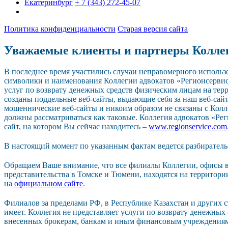
Екатеринбург
+ 7 (343) 272-45-07
Политика конфиденциальности
Старая версия сайта
Уважаемые клиенты и партнеры Колле
В последнее время участились случаи неправомерного исполь
символики и наименования Коллегии адвокатов «Регионсерви
услуг по возврату денежных средств физическим лицам на тер
созданы поддельные веб-сайты, выдающие себя за наш веб-сайт.
мошеннические веб-сайты и никоим образом не связаны с Колл
должны рассматриваться как таковые. Коллегия адвокатов «Р
сайт, на котором Вы сейчас находитесь –
www.regionservice.com
В настоящий момент по указанным фактам ведется разбиратель
Обращаем Ваше внимание, что все филиалы Коллегии, офисы в
представительства в Томске и Тюмени, находятся на территор
на
официальном сайте
.
Филиалов за пределами РФ, в Республике Казахстан и других 
имеет. Коллегия не представляет услуги по возврату денежных
внесенных брокерам, банкам и иным финансовым учреждения