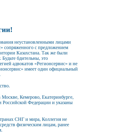
гии!
зования неустановленными лицами
с» сопряженного с предложением
ритории Казахстана. Так же были
 Будьте бдительны, это
егией адвокатов «Регионсервис» и не
егионсервис» имеет один официальный
.
ство.
 Москве, Кемерово, Екатеринбурге,
ии Российской Федерации и указаны
странах СНГ и мира, Коллегия не
 средств физическим лицам, ранее
м.