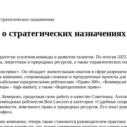
стратегических назначениях
 о стратегических назначениях
ратегии усиления команды и развития талантов. По итогам 2025
, энергетики и природных ресурсов, а также управленческих по
онсервис». Он обладает значительным опытом в сфере разрешен
ик компании, сопровождая сложные и прецедентные проекты дл
ссийскими юридическими рейтингами «Право-300», «Коммерсантъ
ры – high-market), а также «Корпоративное право».
. Кемерово, продолжая свою работу в качестве Советника. Анто
омендован рейтингом Best Lawyers в категории «Судебные спор
ижимости, земельного права и природных ресурсов. Его опыт ру
 офиса.
е компании, теперь также становится руководителем практики
одном контексте, что делает совмещение практик под одним на