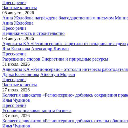
Пресс-релиз
Частные клиенты
05 августа, 2026
Анна Жолобова награждена благодарственным письмом Мини
Анна Жолобова
Пресс-релиз
Недвижимость и строительство
03 августа, 2026
Адвокаты КА «Регионсервис» защитили от оспаривания сделку
Яна Кизилова
Александр Личман
Пресс-релиз
Разрешение споров
Энергетика и природные ресурсы
31 июля, 2026
Адвокаты КА «Регионсервис» отстояли интересы работодателя
Дарья Балмашнова
Айкануш Мрдеян
Пресс-релиз
Частные клиенты
27 июля, 2026
Коллегия адвокатов «Регионсервис» добилась сохранения прав
Илья Чудинов
Пресс-релиз
Уголовно-правовая защита бизнеса
23 июля, 2026
Коллегия адвокатов «Регионсервис» добилась отмены обвините
Илья Чудинов