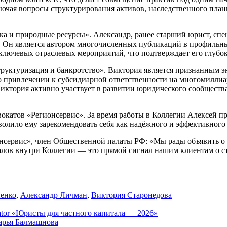
ючая вопросы структурирования активов, наследственного план
а и природные ресурсы». Александр, ранее старший юрист, спе
я. Он является автором многочисленных публикаций в профильн
ключевых отраслевых мероприятий, что подтверждает его глубок
руктуризация и банкротство». Виктория является признанным эк
 о привлечении к субсидиарной ответственности на многомилл
Виктория активно участвует в развитии юридического сообществ
окатов «Регионсервис». За время работы в Коллегии Алексей 
олило ему зарекомендовать себя как надёжного и эффективного 
онсервис», член Общественной палаты РФ: «Мы рады объявить о 
алов внутри Коллегии — это прямой сигнал нашим клиентам о ст
ненко
,
Александр Личман
,
Виктория Старонедова
tor «Юристы для частного капитала — 2026»
арья Балмашнова