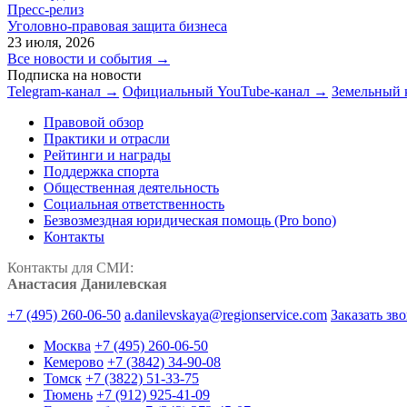
Пресс-релиз
Уголовно-правовая защита бизнеса
23 июля, 2026
Все новости и события →
Подписка на новости
Telegram-канал →
Официальный YouTube-канал →
Земельный 
Правовой обзор
Практики и отрасли
Рейтинги и награды
Поддержка спорта
Общественная деятельность
Социальная ответственность
Безвозмездная юридическая помощь (Pro bono)
Контакты
Контакты для СМИ:
Анастасия Данилевская
+7 (495) 260-06-50
a.danilevskaya@regionservice.com
Заказать зв
Москва
+7 (495) 260-06-50
Кемерово
+7 (3842) 34-90-08
Томск
+7 (3822) 51-33-75
Тюмень
+7 (912) 925-41-09