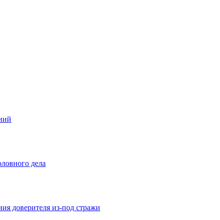
ений
оловного дела
ния доверителя из-под стражи