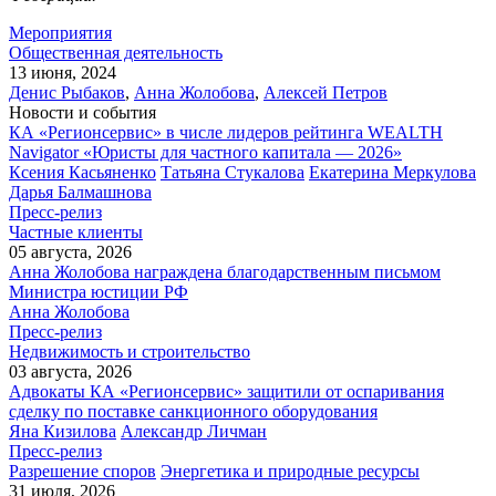
Мероприятия
Общественная деятельность
13 июня, 2024
Денис Рыбаков
,
Анна Жолобова
,
Алексей Петров
Новости и события
КА «Регионсервис» в числе лидеров рейтинга WEALTH
Navigator «Юристы для частного капитала — 2026»
Ксения Касьяненко
Татьяна Стукалова
Екатерина Меркулова
Дарья Балмашнова
Пресс-релиз
Частные клиенты
05 августа, 2026
Анна Жолобова награждена благодарственным письмом
Министра юстиции РФ
Анна Жолобова
Пресс-релиз
Недвижимость и строительство
03 августа, 2026
Адвокаты КА «Регионсервис» защитили от оспаривания
сделку по поставке санкционного оборудования
Яна Кизилова
Александр Личман
Пресс-релиз
Разрешение споров
Энергетика и природные ресурсы
31 июля, 2026