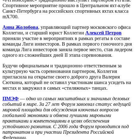
Спортивное мероприятие прошло в Центральном яхт-клубе
Санкт-Петербурга на российских спортивных яхтах класса
mX700.
Анна Жолобова
, управляющий партнер московского офиса
Коллегии, и старший юрист Коллегии
Алексей Петров
приняли участие в мероприятиях в рамках регаты в составе
команды Лиги инвесторов. В рамках первого гоночного дня
команда Лига инвесторов заняла первое место, став лидером
одного из сложнейших дней II этапа соревнования.
Будучи официальным и традиционно ответственным за
культурную часть соревнования партнером, Коллегия
пригласила на открытие своего доброго друга Валерия
Сюткина, который не оставил участникам шанса усидеть на
местах и закружил в самых «стиляжных» танцах.
ПМЭФ
—
одно из самых масштабных и значимых деловых
событий в мире. За 27 лет Форум завоевал статус ведущей
мировой площадки для обсуждения ключевых вопросов
глобальной экономики и обмена лучшими мировыми
практиками и компетенциями в целях обеспечения
устойчивого развития. С 2006 года Форум проводится под
патронатом и при участии Президента Российской
Федерации.