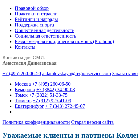
Правовой обзор
Практики и отрасли
Рейтинги и награды
Поддержка спорта
Общественная деятельность
Социальная ответственность
Безвозмездная юридическая помощь (Pro bono)
Контакты
Контакты для СМИ:
Анастасия Данилевская
+7 (495) 260-06-50
a.danilevskaya@regionservice.com
Заказать зв
Москва
+7 (495) 260-06-50
Кемерово
+7 (3842) 34-90-08
Томск
+7 (3822) 51-33-75
Тюмень
+7 (912) 925-41-09
Екатеринбург
+ 7 (343) 272-45-07
Политика конфиденциальности
Старая версия сайта
Уважаемые клиенты и партнеры Колле