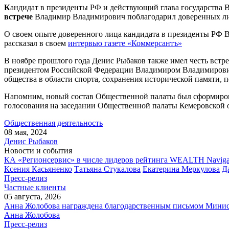
К
андидат в президенты РФ и действующий глава государства 
встрече
Владимир Владимирович поблагодарил доверенных лиц
О своем опыте доверенного лица кандидата в президенты РФ 
рассказал в своем
интервью газете «Коммерсантъ»
В ноябре прошлого года Денис Рыбаков также имел честь встр
президентом Российской Федерации Владимиром Владимирови
общества в области спорта, сохранения исторической памяти,
Напомним, новый состав Общественной палаты был сформирован
голосования на заседании Общественной палаты Кемеровской о
Общественная деятельность
08 мая, 2024
Денис Рыбаков
Новости и события
КА «Регионсервис» в числе лидеров рейтинга WEALTH Naviga
Ксения Касьяненко
Татьяна Стукалова
Екатерина Меркулова
Д
Пресс-релиз
Частные клиенты
05 августа, 2026
Анна Жолобова награждена благодарственным письмом Мини
Анна Жолобова
Пресс-релиз