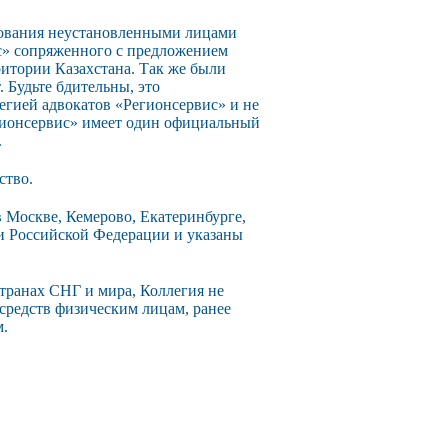
зования неустановленными лицами
с» сопряженного с предложением
ритории Казахстана. Так же были
 Будьте бдительны, это
егией адвокатов «Регионсервис» и не
егионсервис» имеет один официальный
.
ство.
 Москве, Кемерово, Екатеринбурге,
ии Российской Федерации и указаны
странах СНГ и мира, Коллегия не
 средств физическим лицам, ранее
м.