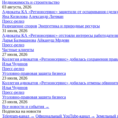
Недвижимость и строительство
03 августа, 2026
Адвокаты КА «Регионсервис» защитили от оспаривания сделку
Яна Кизилова
Александр Личман
Пресс-релиз
Разрешение споров
Энергетика и природные ресурсы
31 июля, 2026
Адвокаты КА «Регионсервис» отстояли интересы работодателя
Дарья Балмашнова
Айкануш Мрдеян
Пресс-релиз
Частные клиенты
27 июля, 2026
Коллегия адвокатов «Регионсервис» добилась сохранения прав
Илья Чудинов
Пресс-релиз
Уголовно-правовая защита бизнеса
23 июля, 2026
Коллегия адвокатов «Регионсервис» добилась отмены обвините
Илья Чудинов
Пресс-релиз
Уголовно-правовая защита бизнеса
23 июля, 2026
Все новости и события →
Подписка на новости
Telegram-канал →
Официальный YouTube-канал →
Земельный 