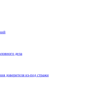
ений
оловного дела
ния доверителя из-под стражи