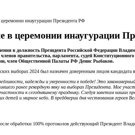
в церемонии инаугурации Президента РФ
е в церемонии инаугурации П
упления в должность Президента Российской Федерации Влад
 членов правительства, парламента, судей Конституционного
егии, член Общественной Палаты РФ Денис Рыбаков.
тских выборах 2024 был назначен доверенным лицом кандидата
едливости, надежды и уверенности в победе! Это закономерный
чившего ранее рекордную явку на выборах Президента. Мое участ
ичастности к сегодняшнему празднику. Следуя заветам наших 
их детей и мирное небо. В преддверии дня чествования героев В
 После обработки 100% протоколов действующий Президент Вла