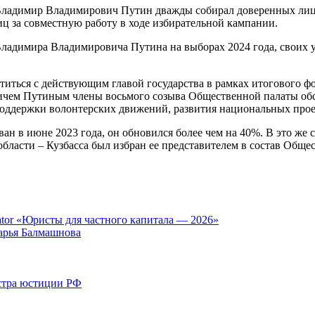
Владимир Владимирович Путин дважды собирал доверенных лиц, 
 за совместную работу в ходе избирательной кампании.
Владимира Владимировича Путина на выборах 2024 года, своих 
етиться с действующим главой государства в рамках итогового 
чем Путиным члены восьмого созыва Общественной палаты обс
 поддержки волонтерских движений, развития национальных прое
 в июне 2023 года, он обновился более чем на 40%. В это же 
бласти – Кузбасса был избран ее представителем в состав Обще
tor «Юристы для частного капитала — 2026»
арья Балмашнова
стра юстиции РФ