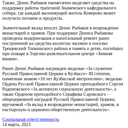
Также, Денис Рыбаков ежемесячно выделяет средства на
поддержку работы трапезной Знаменского кафедрального
собора, где каждый малоимущий житель Кемерово может
получить питание и продукты.
Значительный вклад вносит Денис Рыбаков в возрождение
монастырей и храмов. При поддержке Дениса Рыбакова
проведена модернизация и капитальный ремонт ранее
построенной на средства коллегии часовни в поселке
Трещевский Топкинского района в память о детях, погибших
при пожаре в Торгово-развлекательном центре «Зимняя
вишня».
Ранее Денис Рыбаков награжден медалью «За служение
Русской Православной Церкви в Кузбассе» III степени,
памятным знаком «10 лет Кузбасской митрополии», медалью
Ордена Русской Православной Церкви преподобного Сергия
Радонежского «За активную социальную деятельность», а
также Орденом преподобного Серафима Саровского –
общецерковной наградой Русской Православной Церкви,
вручаемой «За вклад в возрождение монастырей, храмов, в
пастырскую и церковно-общественную деятельность».
Социальная ответственность
14 марта, 2023