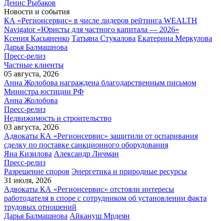
Денис Рыбаков
Новости и события
КА «Регионсервис» в числе лидеров рейтинга WEALTH
Navigator «Юристы для частного капитала — 2026»
Ксения Касьяненко
Татьяна Стукалова
Екатерина Меркулова
Дарья Балмашнова
Пресс-релиз
Частные клиенты
05 августа, 2026
Анна Жолобова награждена благодарственным письмом
Министра юстиции РФ
Анна Жолобова
Пресс-релиз
Недвижимость и строительство
03 августа, 2026
Адвокаты КА «Регионсервис» защитили от оспаривания
сделку по поставке санкционного оборудования
Яна Кизилова
Александр Личман
Пресс-релиз
Разрешение споров
Энергетика и природные ресурсы
31 июля, 2026
Адвокаты КА «Регионсервис» отстояли интересы
работодателя в споре с сотрудником об установлении факта
трудовых отношений
Дарья Балмашнова
Айкануш Мрдеян