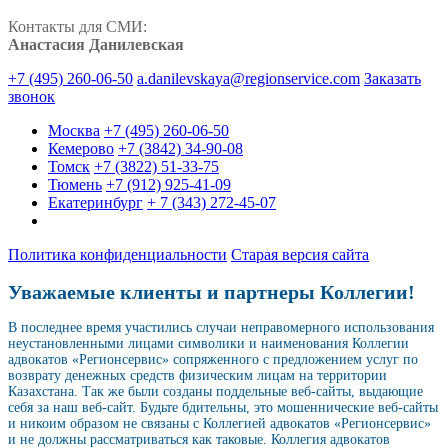
Контакты для СМИ:
Анастасия Данилевская
+7 (495) 260-06-50
a.danilevskaya@regionservice.com
Заказать
звонок
Москва
+7 (495) 260-06-50
Кемерово
+7 (3842) 34-90-08
Томск
+7 (3822) 51-33-75
Тюмень
+7 (912) 925-41-09
Екатеринбург
+ 7 (343) 272-45-07
Политика конфиденциальности
Старая версия сайта
Уважаемые клиенты и партнеры Коллегии!
В последнее время участились случаи неправомерного использования
неустановленными лицами символики и наименования Коллегии
адвокатов «Регионсервис» сопряженного с предложением услуг по
возврату денежных средств физическим лицам на территории
Казахстана. Так же были созданы поддельные веб-сайты, выдающие
себя за наш веб-сайт. Будьте бдительны, это мошеннические веб-сайты
и никоим образом не связаны с Коллегией адвокатов «Регионсервис»
и не должны рассматриваться как таковые. Коллегия адвокатов