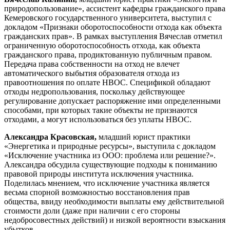
природопользование», ассистент кафедры гражданского права
Кемеровского государственного университета, выступил с
докладом «Признаки оборотоспособности отхода как объекта
гражданских прав». В рамках выступления Вячеслав отметил
ограниченную оборотоспособность отхода, как объекта
гражданского права, продиктованную публичным правом.
Передача права собственности на отход не влечет
автоматического выбытия образователя отхода из
правоотношения по оплате НВОС. Спецификой обладают
отходы недропользования, поскольку действующее
регулирование допускает распоряжение ими определенными
способами, при которых такие объекты не признаются
отходами, а могут использоваться без уплаты НВОС.
Александра Красовская,
младший юрист практики
«Энергетика и природные ресурсы», выступила с докладом
«Исключение участника из ООО: проблема или решение?».
Александра обсудила существующие подходы к пониманию
правовой природы института исключения участника.
Поделилась мнением, что исключение участника является
весьма спорной возможностью восстановления прав
общества, ввиду необходимости выплаты ему действительной
стоимости доли (даже при наличии с его стороны
недобросовестных действий) и низкой вероятности взыскания
убытков.