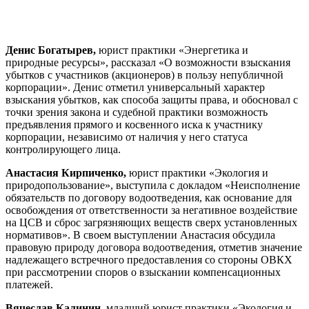
Денис Богатырев,
юрист практики «Энергетика и
природные ресурсы», рассказал «О возможности взыскания
убытков с участников (акционеров) в пользу непубличной
корпорации». Денис отметил универсальный характер
взыскания убытков, как способа защиты права, и обосновал с
точки зрения закона и судебной практики возможность
предъявления прямого и косвенного иска к участнику
корпорации, независимо от наличия у него статуса
контролирующего лица.
Анастасия Кирпиченко,
юрист практики «Экология и
природопользование», выступила с докладом «Неисполнение
обязательств по договору водоотведения, как основание для
освобождения от ответственности за негативное воздействие
на ЦСВ и сброс загрязняющих веществ сверх установленных
нормативов». В своем выступлении Анастасия обсудила
правовую природу договора водоотведения, отметив значение
надлежащего встречного предоставления со стороны ОВКХ
при рассмотрении споров о взыскании компенсационных
платежей.
Вячеслав Калинин,
младший юрист практики «Экология и