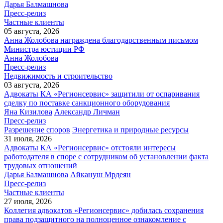
Дарья Балмашнова
Пресс-релиз
Частные клиенты
05 августа, 2026
Анна Жолобова награждена благодарственным письмом
Министра юстиции РФ
Анна Жолобова
Пресс-релиз
Недвижимость и строительство
03 августа, 2026
Адвокаты КА «Регионсервис» защитили от оспаривания
сделку по поставке санкционного оборудования
Яна Кизилова
Александр Личман
Пресс-релиз
Разрешение споров
Энергетика и природные ресурсы
31 июля, 2026
Адвокаты КА «Регионсервис» отстояли интересы
работодателя в споре с сотрудником об установлении факта
трудовых отношений
Дарья Балмашнова
Айкануш Мрдеян
Пресс-релиз
Частные клиенты
27 июля, 2026
Коллегия адвокатов «Регионсервис» добилась сохранения
права подзащитного на полноценное ознакомление с