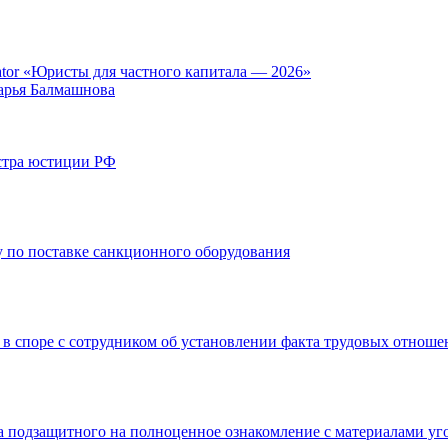
tor «Юристы для частного капитала — 2026»
арья Балмашнова
стра юстиции РФ
 по поставке санкционного оборудования
 в споре с сотрудником об установлении факта трудовых отнош
а подзащитного на полноценное ознакомление с материалами уг