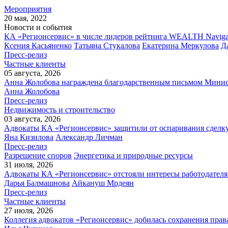
Мероприятия
20 мая, 2022
Новости и события
КА «Регионсервис» в числе лидеров рейтинга WEALTH Naviga
Ксения Касьяненко
Татьяна Стукалова
Екатерина Меркулова
Д
Пресс-релиз
Частные клиенты
05 августа, 2026
Анна Жолобова награждена благодарственным письмом Мини
Анна Жолобова
Пресс-релиз
Недвижимость и строительство
03 августа, 2026
Адвокаты КА «Регионсервис» защитили от оспаривания сделку
Яна Кизилова
Александр Личман
Пресс-релиз
Разрешение споров
Энергетика и природные ресурсы
31 июля, 2026
Адвокаты КА «Регионсервис» отстояли интересы работодателя
Дарья Балмашнова
Айкануш Мрдеян
Пресс-релиз
Частные клиенты
27 июля, 2026
Коллегия адвокатов «Регионсервис» добилась сохранения прав