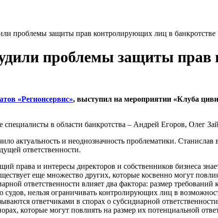
или проблемы защиты прав контролирующих лиц в банкротстве
судили проблемы защиты прав
атов «Регионсервис»
, выступил на мероприятии «Клуба циви
е специалисты в области банкротства – Андрей Егоров, Олег З
чило актуальность и неоднозначность проблематики. Станислав
удущей ответственности.
й права и интересы директоров и собственников бизнеса знает
уществует еще множество других, которые косвенно могут повл
арной ответственности влияет два фактора: размер требований 
 судов, нельзя ограничивать контролирующих лиц в возможности
зываются ответчиками в спорах о субсидиарной ответственности
порах, которые могут повлиять на размер их потенциальной отве