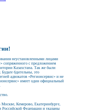
гии!
зования неустановленными лицами
с» сопряженного с предложением
ритории Казахстана. Так же были
 Будьте бдительны, это
егией адвокатов «Регионсервис» и не
егионсервис» имеет один официальный
.
ство.
 Москве, Кемерово, Екатеринбурге,
ии Российской Федерации и указаны