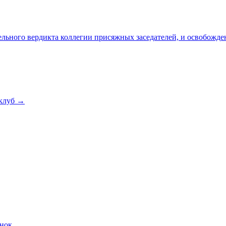
льного вердикта коллегии присяжных заседателей, и освобожде
клуб →
онок