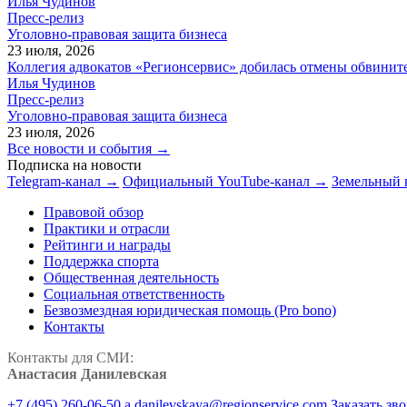
Илья Чудинов
Пресс-релиз
Уголовно-правовая защита бизнеса
23 июля, 2026
Коллегия адвокатов «Регионсервис» добилась отмены обвините
Илья Чудинов
Пресс-релиз
Уголовно-правовая защита бизнеса
23 июля, 2026
Все новости и события →
Подписка на новости
Telegram-канал →
Официальный YouTube-канал →
Земельный 
Правовой обзор
Практики и отрасли
Рейтинги и награды
Поддержка спорта
Общественная деятельность
Социальная ответственность
Безвозмездная юридическая помощь (Pro bono)
Контакты
Контакты для СМИ:
Анастасия Данилевская
+7 (495) 260-06-50
a.danilevskaya@regionservice.com
Заказать зв