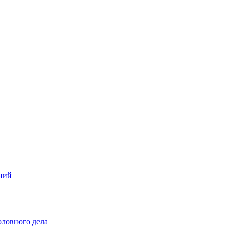
ений
оловного дела