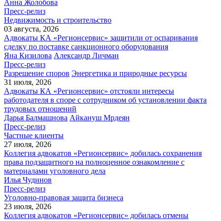
Анна Жолобова
Пресс-релиз
Недвижимость и строительство
03 августа, 2026
Адвокаты КА «Регионсервис» защитили от оспаривания
сделку по поставке санкционного оборудования
Яна Кизилова
Александр Личман
Пресс-релиз
Разрешение споров
Энергетика и природные ресурсы
31 июля, 2026
Адвокаты КА «Регионсервис» отстояли интересы
работодателя в споре с сотрудником об установлении факта
трудовых отношений
Дарья Балмашнова
Айкануш Мрдеян
Пресс-релиз
Частные клиенты
27 июля, 2026
Коллегия адвокатов «Регионсервис» добилась сохранения
права подзащитного на полноценное ознакомление с
материалами уголовного дела
Илья Чудинов
Пресс-релиз
Уголовно-правовая защита бизнеса
23 июля, 2026
Коллегия адвокатов «Регионсервис» добилась отмены