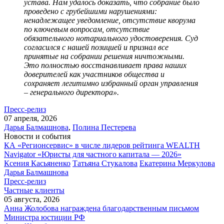
устава. Нам удалось доказать, что собрание было
проведено с грубейшими нарушениями:
ненадлежащее уведомление, отсутствие кворума
по ключевым вопросам, отсутствие
обязательного нотариального удостоверения. Суд
согласился с нашей позицией и признал все
принятые на собрании решения ничтожными.
Это полностью восстанавливает права наших
доверителей как участников общества и
сохраняет легитимно избранный орган управления
– генерального директора».
Пресс-релиз
07 апреля, 2026
Дарья Балмашнова
,
Полина Пестерева
Новости и события
КА «Регионсервис» в числе лидеров рейтинга WEALTH
Navigator «Юристы для частного капитала — 2026»
Ксения Касьяненко
Татьяна Стукалова
Екатерина Меркулова
Дарья Балмашнова
Пресс-релиз
Частные клиенты
05 августа, 2026
Анна Жолобова награждена благодарственным письмом
Министра юстиции РФ