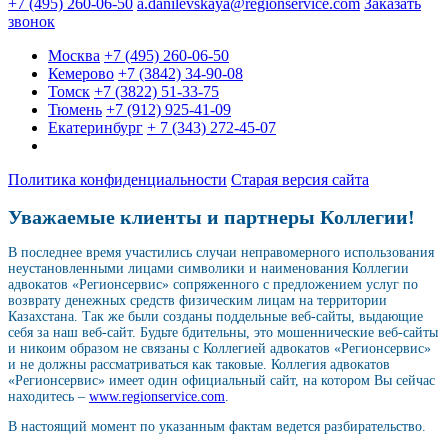
+7 (495) 260-06-50
a.danilevskaya@regionservice.com
Заказать
звонок
Москва
+7 (495) 260-06-50
Кемерово
+7 (3842) 34-90-08
Томск
+7 (3822) 51-33-75
Тюмень
+7 (912) 925-41-09
Екатеринбург
+ 7 (343) 272-45-07
Политика конфиденциальности
Старая версия сайта
Уважаемые клиенты и партнеры Коллегии!
В последнее время участились случаи неправомерного использования
неустановленными лицами символики и наименования Коллегии
адвокатов «Регионсервис» сопряженного с предложением услуг по
возврату денежных средств физическим лицам на территории
Казахстана. Так же были созданы поддельные веб-сайты, выдающие
себя за наш веб-сайт. Будьте бдительны, это мошеннические веб-сайты
и никоим образом не связаны с Коллегией адвокатов «Регионсервис»
и не должны рассматриваться как таковые. Коллегия адвокатов
«Регионсервис» имеет один официальный сайт, на котором Вы сейчас
находитесь –
www.regionservice.com
.
В настоящий момент по указанным фактам ведется разбирательство.