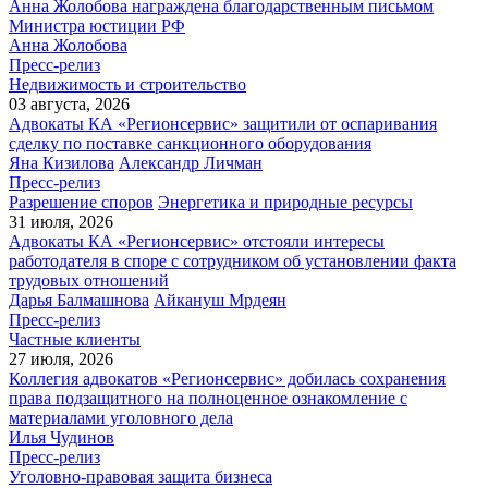
Анна Жолобова награждена благодарственным письмом
Министра юстиции РФ
Анна Жолобова
Пресс-релиз
Недвижимость и строительство
03 августа, 2026
Адвокаты КА «Регионсервис» защитили от оспаривания
сделку по поставке санкционного оборудования
Яна Кизилова
Александр Личман
Пресс-релиз
Разрешение споров
Энергетика и природные ресурсы
31 июля, 2026
Адвокаты КА «Регионсервис» отстояли интересы
работодателя в споре с сотрудником об установлении факта
трудовых отношений
Дарья Балмашнова
Айкануш Мрдеян
Пресс-релиз
Частные клиенты
27 июля, 2026
Коллегия адвокатов «Регионсервис» добилась сохранения
права подзащитного на полноценное ознакомление с
материалами уголовного дела
Илья Чудинов
Пресс-релиз
Уголовно-правовая защита бизнеса