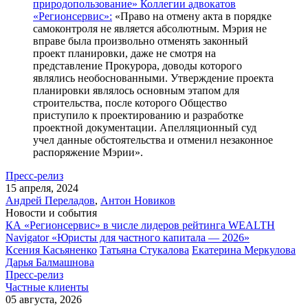
природопользование» Коллегии адвокатов
«Регионсервис»:
«Право на отмену акта в порядке
самоконтроля не является абсолютным. Мэрия не
вправе была произвольно отменять законный
проект планировки, даже не смотря на
представление Прокурора, доводы которого
являлись необоснованными. Утверждение проекта
планировки являлось основным этапом для
строительства, после которого Общество
приступило к проектированию и разработке
проектной документации. Апелляционный суд
учел данные обстоятельства и отменил незаконное
распоряжение Мэрии».
Пресс-релиз
15 апреля, 2024
Андрей Переладов
,
Антон Новиков
Новости и события
КА «Регионсервис» в числе лидеров рейтинга WEALTH
Navigator «Юристы для частного капитала — 2026»
Ксения Касьяненко
Татьяна Стукалова
Екатерина Меркулова
Дарья Балмашнова
Пресс-релиз
Частные клиенты
05 августа, 2026