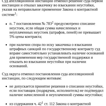
Суд апелляционной инстанции отменил решение суда первой
инстанции и отказал заказчику во взыскании неустойки,
указав на неправильное применение Закона о контрактной
1
системе
:
2
п. 7 постановления № 783
предусмотрено списание
неустоек, если общая сумма начисленных и
неуплаченных неустоек (штрафов, пеней) не превышает
5% цены контракта;
при наличии спора по иску заказчика о взыскании
штрафных санкций по государственному контракту суд
вправе самостоятельно устанавливать наличие оснований
для применения мер государственной поддержки и
отказать во взыскании неустойки при наличии
оснований.
Суд округа отменил постановления суда апелляционной
инстанции, по следующим мотивам:
не допускается принятие решения о списании неустойки,
если поставщик (подрядчик, исполнитель) не подтвердил
наличие начисленной и неуплаченной суммы неустойки;
1
из содержания ч. 42
ст. 112 Закона о контрактной