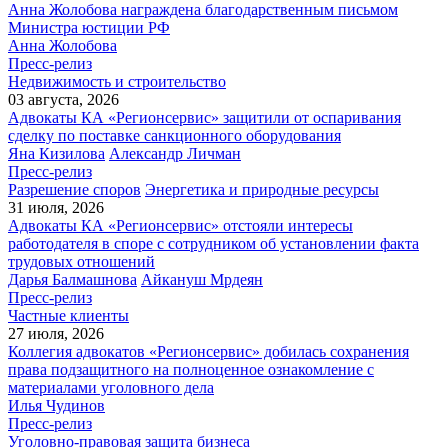
Анна Жолобова награждена благодарственным письмом
Министра юстиции РФ
Анна Жолобова
Пресс-релиз
Недвижимость и строительство
03 августа, 2026
Адвокаты КА «Регионсервис» защитили от оспаривания
сделку по поставке санкционного оборудования
Яна Кизилова
Александр Личман
Пресс-релиз
Разрешение споров
Энергетика и природные ресурсы
31 июля, 2026
Адвокаты КА «Регионсервис» отстояли интересы
работодателя в споре с сотрудником об установлении факта
трудовых отношений
Дарья Балмашнова
Айкануш Мрдеян
Пресс-релиз
Частные клиенты
27 июля, 2026
Коллегия адвокатов «Регионсервис» добилась сохранения
права подзащитного на полноценное ознакомление с
материалами уголовного дела
Илья Чудинов
Пресс-релиз
Уголовно-правовая защита бизнеса