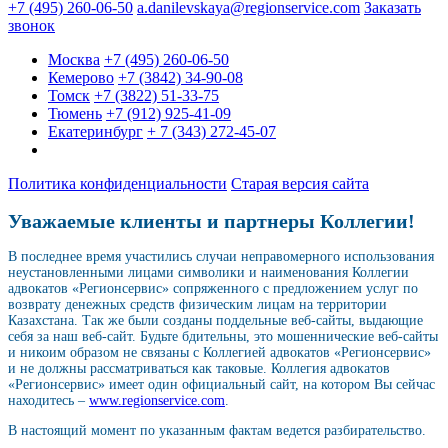
+7 (495) 260-06-50
a.danilevskaya@regionservice.com
Заказать
звонок
Москва
+7 (495) 260-06-50
Кемерово
+7 (3842) 34-90-08
Томск
+7 (3822) 51-33-75
Тюмень
+7 (912) 925-41-09
Екатеринбург
+ 7 (343) 272-45-07
Политика конфиденциальности
Старая версия сайта
Уважаемые клиенты и партнеры Коллегии!
В последнее время участились случаи неправомерного использования
неустановленными лицами символики и наименования Коллегии
адвокатов «Регионсервис» сопряженного с предложением услуг по
возврату денежных средств физическим лицам на территории
Казахстана. Так же были созданы поддельные веб-сайты, выдающие
себя за наш веб-сайт. Будьте бдительны, это мошеннические веб-сайты
и никоим образом не связаны с Коллегией адвокатов «Регионсервис»
и не должны рассматриваться как таковые. Коллегия адвокатов
«Регионсервис» имеет один официальный сайт, на котором Вы сейчас
находитесь –
www.regionservice.com
.
В настоящий момент по указанным фактам ведется разбирательство.