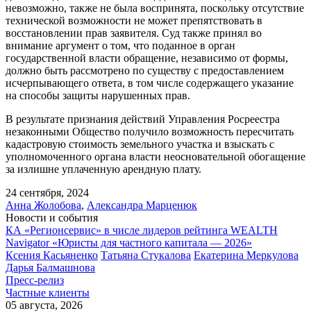
невозможно, также не была воспринята, поскольку отсутствие
технической возможности не может препятствовать в
восстановлении прав заявителя. Суд также принял во
внимание аргумент о том, что поданное в орган
государственной власти обращение, независимо от формы,
должно быть рассмотрено по существу с предоставлением
исчерпывающего ответа, в том числе содержащего указание
на способы защиты нарушенных прав.
В результате признания действий Управления Росреестра
незаконными Общество получило возможность пересчитать
кадастровую стоимость земельного участка и взыскать с
уполномоченного органа власти неосновательной обогащение
за излишне уплаченную арендную плату.
24 сентября, 2024
Анна Жолобова
,
Александра Марценюк
Новости и события
КА «Регионсервис» в числе лидеров рейтинга WEALTH
Navigator «Юристы для частного капитала — 2026»
Ксения Касьяненко
Татьяна Стукалова
Екатерина Меркулова
Дарья Балмашнова
Пресс-релиз
Частные клиенты
05 августа, 2026