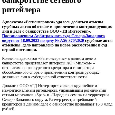
ритейлера
Адвокатам «Регионсервиса» удалось добиться отмены
судебных актов об отказе в привлечении контролирующих
лиц в деле о банкротстве ООО «ТД Интерторг».
Постановлением Арбитражного суда Северо-Западного
округа от 18.09.2023 по делу № А56-370/2020
судебные акты
отменены, дело направлено на новое рассмотрение в суд
первой инстанции.
Коллегия адвокатов «Регионсервис» в данном деле о
банкротстве представляет интересы АО «Милком» –
независимого конкурсного кредитора и инициатора
обособленного спора о привлечении контролирующих
должника лиц к субсидиарной ответственности.
Должник ООО «ТД Интерторг» являлся крупнейшим
межрегиональным ритейлером, управлявшим розничными
сетями магазинов «Spar» и «Народная семья» на территории
Северо-Западного округа. Размер реестра требований
кредиторов в данном деле о банкротстве превышает 16,8 млрд
рублей.