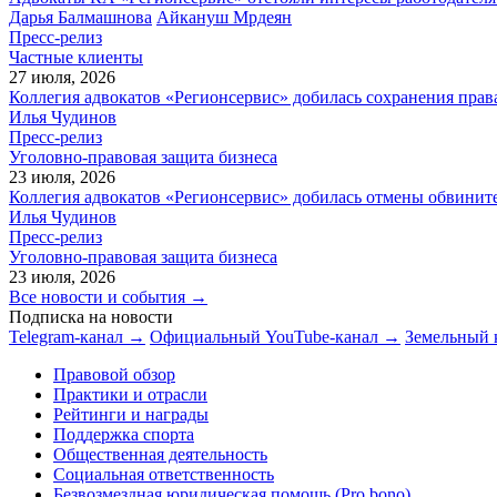
Дарья Балмашнова
Айкануш Мрдеян
Пресс-релиз
Частные клиенты
27 июля, 2026
Коллегия адвокатов «Регионсервис» добилась сохранения прав
Илья Чудинов
Пресс-релиз
Уголовно-правовая защита бизнеса
23 июля, 2026
Коллегия адвокатов «Регионсервис» добилась отмены обвините
Илья Чудинов
Пресс-релиз
Уголовно-правовая защита бизнеса
23 июля, 2026
Все новости и события →
Подписка на новости
Telegram-канал →
Официальный YouTube-канал →
Земельный 
Правовой обзор
Практики и отрасли
Рейтинги и награды
Поддержка спорта
Общественная деятельность
Социальная ответственность
Безвозмездная юридическая помощь (Pro bono)