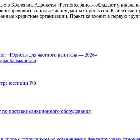
ых в Коллегии. Адвокаты «Регионсервиса» обладают уникальной
ловно-правового сопровождения данных процессов. Клиентами 
ранные кредитные организации. Практика входит в первую груп
tor «Юристы для частного капитала — 2026»
арья Балмашнова
стра юстиции РФ
 по поставке санкционного оборудования
 в споре с сотрудником об установлении факта трудовых отнош