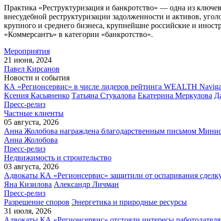
Практика «Реструктуризация и банкротство» — одна из ключев
внесудебной реструктуризации задолженности и активов, уго
крупного и среднего бизнеса, крупнейшие российские и иност
«Коммерсантъ» в категории «банкротство».
Мероприятия
21 июня, 2024
Павел Кирсанов
Новости и события
КА «Регионсервис» в числе лидеров рейтинга WEALTH Naviga
Ксения Касьяненко
Татьяна Стукалова
Екатерина Меркулова
Д
Пресс-релиз
Частные клиенты
05 августа, 2026
Анна Жолобова награждена благодарственным письмом Мини
Анна Жолобова
Пресс-релиз
Недвижимость и строительство
03 августа, 2026
Адвокаты КА «Регионсервис» защитили от оспаривания сделку
Яна Кизилова
Александр Личман
Пресс-релиз
Разрешение споров
Энергетика и природные ресурсы
31 июля, 2026
Адвокаты КА «Регионсервис» отстояли интересы работодателя