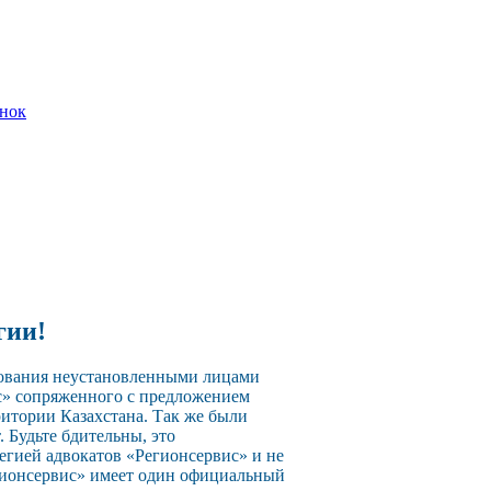
онок
гии!
зования неустановленными лицами
с» сопряженного с предложением
ритории Казахстана. Так же были
 Будьте бдительны, это
егией адвокатов «Регионсервис» и не
егионсервис» имеет один официальный