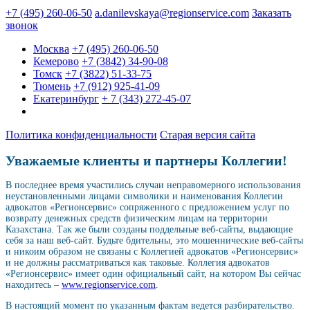
+7 (495) 260-06-50
a.danilevskaya@regionservice.com
Заказать
звонок
Москва
+7 (495) 260-06-50
Кемерово
+7 (3842) 34-90-08
Томск
+7 (3822) 51-33-75
Тюмень
+7 (912) 925-41-09
Екатеринбург
+ 7 (343) 272-45-07
Политика конфиденциальности
Старая версия сайта
Уважаемые клиенты и партнеры Коллегии!
В последнее время участились случаи неправомерного использования
неустановленными лицами символики и наименования Коллегии
адвокатов «Регионсервис» сопряженного с предложением услуг по
возврату денежных средств физическим лицам на территории
Казахстана. Так же были созданы поддельные веб-сайты, выдающие
себя за наш веб-сайт. Будьте бдительны, это мошеннические веб-сайты
и никоим образом не связаны с Коллегией адвокатов «Регионсервис»
и не должны рассматриваться как таковые. Коллегия адвокатов
«Регионсервис» имеет один официальный сайт, на котором Вы сейчас
находитесь –
www.regionservice.com
.
В настоящий момент по указанным фактам ведется разбирательство.