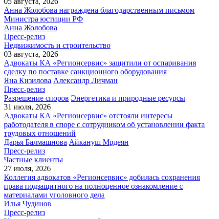
05 августа, 2026
Анна Жолобова награждена благодарственным письмом
Министра юстиции РФ
Анна Жолобова
Пресс-релиз
Недвижимость и строительство
03 августа, 2026
Адвокаты КА «Регионсервис» защитили от оспаривания
сделку по поставке санкционного оборудования
Яна Кизилова
Александр Личман
Пресс-релиз
Разрешение споров
Энергетика и природные ресурсы
31 июля, 2026
Адвокаты КА «Регионсервис» отстояли интересы
работодателя в споре с сотрудником об установлении факта
трудовых отношений
Дарья Балмашнова
Айкануш Мрдеян
Пресс-релиз
Частные клиенты
27 июля, 2026
Коллегия адвокатов «Регионсервис» добилась сохранения
права подзащитного на полноценное ознакомление с
материалами уголовного дела
Илья Чудинов
Пресс-релиз