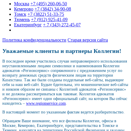
Москва
+7 (495) 260-06-50
Кемерово
+7 (3842) 34-90-08
Томск
+7 (3822) 51-33-75
Тюмень
+7 (912) 925-41-09
Екатеринбург
+ 7 (343) 272-45-07
Политика конфиденциальности
Старая версия сайта
Уважаемые клиенты и партнеры Коллегии!
В последнее время участились случаи неправомерного использования
неустановленными лицами символики и наименования Коллегии
адвокатов «Регионсервис» сопряженного с предложением услуг по
возврату денежных средств физическим лицам на территории
Казахстана. Так же были созданы поддельные веб-сайты, выдающие
себя за наш веб-сайт. Будьте бдительны, это мошеннические веб-сайты
и никоим образом не связаны с Коллегией адвокатов «Регионсервис»
и не должны рассматриваться как таковые. Коллегия адвокатов
«Регионсервис» имеет один официальный сайт, на котором Вы сейчас
находитесь –
www.regionservice.com
.
В настоящий момент по указанным фактам ведется разбирательство.
Обращаем Ваше внимание, что все филиалы Коллегии, офисы в
Москве, Кемерово, Екатеринбурге, представительства в Томске и
Тюмени, находятся на территории Российской Федерации и указаны