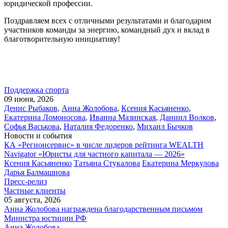
юридической профессии.
Поздравляем всех с отличными результатами и благодарим
участников команды за энергию, командный дух и вклад в
благотворительную инициативу!
Поддержка спорта
09 июня, 2026
Денис Рыбаков
,
Анна Жолобова
,
Ксения Касьяненко
,
Екатерина Ломоносова
,
Иванна Мазинская
,
Даниил Волков
,
Софья Васькова
,
Наталия Федоренко
,
Михаил Бычков
Новости и события
КА «Регионсервис» в числе лидеров рейтинга WEALTH
Navigator «Юристы для частного капитала — 2026»
Ксения Касьяненко
Татьяна Стукалова
Екатерина Меркулова
Дарья Балмашнова
Пресс-релиз
Частные клиенты
05 августа, 2026
Анна Жолобова награждена благодарственным письмом
Министра юстиции РФ
Анна Жолобова