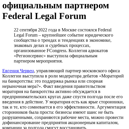
официальным партнером
Federal Legal Forum
22 сентября 2022 года в Москве состоялся Federal
Legal Forum – крупнейшее событие юридического
сообщества о трендах и тенденциях в экономике,
знаковых делах и судебных процессах,
организованное FCongress. Коллегия адвокатов
«Регионсервис» выступила официальным
партнером мероприятия.
Евгения Червец
, управляющий партнер московского офиса
Коллегии выступила в роли модератора дебатов «Мораторий
на банкротства: это поддержка рынка или спорная
нерыночная мера?». Факт введения правительством
моратория на банкротства активно обсуждается в
предпринимательских кругах даже спустя полгода после его
введения в действие. У моратория есть как ярые сторонники,
так и те, кто сомневается в его эффективности. Аргументация
сторонников была проста: бизнесы имеют шанс не быть
разрушенными, сохраняются рабочие места, можно провести
дофинансирование предприятия акционерным капиталом,
компании за полгода смогут восстановить