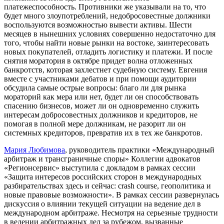
платежеспособность. Противники же указывали на то, что
будет много злоупотреблений, недобросовестные должники
воспользуются возможностью вывести активы. Шести
месяцев в нынешних условиях совершенно недостаточно для
того, чтобы найти новые рынки на востоке, заинтересовать
новых покупателей, отладить логистику и платежи. И после
снятия моратория в октябре придет волна отложенных
банкротств, которая захлестнет судебную систему. Евгения
вместе с участниками дебатов и при помощи аудитории
обсудила самые острые вопросы: благо ли для рынка
мораторий как мера или нет, будет ли он способствовать
спасению бизнесов, может ли он одновременно служить
интересам добросовестных должников и кредиторов, не
помогая в полной мере должникам, не разорит ли он
системных кредиторов, превратив их в тех же банкротов.
Мария Любимова
, руководитель практики «Международный
арбитраж и трансграничные споры» Коллегии адвокатов
«Регионсервис» выступила с докладом в рамках сессии
«Защита интересов российских сторон в международных
разбирательствах здесь и сейчас: crash course, геополитика и
новые правовые возможности». В рамках сессии развернулась
дискуссия о влиянии текущей ситуации на ведение дел в
международном арбитраже. Несмотря на серьезные трудности
в ведении арбитражных дел за рубежом, вызванные