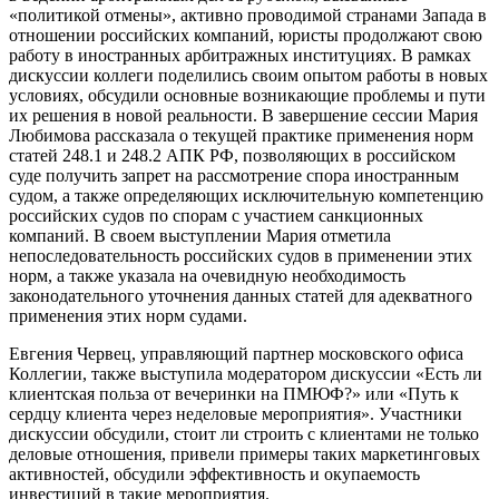
«политикой отмены», активно проводимой странами Запада в
отношении российских компаний, юристы продолжают свою
работу в иностранных арбитражных институциях. В рамках
дискуссии коллеги поделились своим опытом работы в новых
условиях, обсудили основные возникающие проблемы и пути
их решения в новой реальности. В завершение сессии Мария
Любимова рассказала о текущей практике применения норм
статей 248.1 и 248.2 АПК РФ, позволяющих в российском
суде получить запрет на рассмотрение спора иностранным
судом, а также определяющих исключительную компетенцию
российских судов по спорам с участием санкционных
компаний. В своем выступлении Мария отметила
непоследовательность российских судов в применении этих
норм, а также указала на очевидную необходимость
законодательного уточнения данных статей для адекватного
применения этих норм судами.
Евгения Червец, управляющий партнер московского офиса
Коллегии, также выступила модератором дискуссии «Есть ли
клиентская польза от вечеринки на ПМЮФ?» или «Путь к
сердцу клиента через неделовые мероприятия». Участники
дискуссии обсудили, стоит ли строить с клиентами не только
деловые отношения, привели примеры таких маркетинговых
активностей, обсудили эффективность и окупаемость
инвестиций в такие мероприятия.