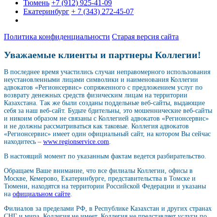
Тюмень
+7 (912) 925-41-09
Екатеринбург
+ 7 (343) 272-45-07
Политика конфиденциальности
Старая версия сайта
Уважаемые клиенты и партнеры Коллегии!
В последнее время участились случаи неправомерного использования
неустановленными лицами символики и наименования Коллегии
адвокатов «Регионсервис» сопряженного с предложением услуг по
возврату денежных средств физическим лицам на территории
Казахстана. Так же были созданы поддельные веб-сайты, выдающие
себя за наш веб-сайт. Будьте бдительны, это мошеннические веб-сайты
и никоим образом не связаны с Коллегией адвокатов «Регионсервис»
и не должны рассматриваться как таковые. Коллегия адвокатов
«Регионсервис» имеет один официальный сайт, на котором Вы сейчас
находитесь –
www.regionservice.com
.
В настоящий момент по указанным фактам ведется разбирательство.
Обращаем Ваше внимание, что все филиалы Коллегии, офисы в
Москве, Кемерово, Екатеринбурге, представительства в Томске и
Тюмени, находятся на территории Российской Федерации и указаны
на
официальном сайте
.
Филиалов за пределами РФ, в Республике Казахстан и других странах
СНГ и мира, Коллегия не имеет. Коллегия не представляет услуги по