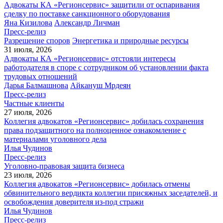
Адвокаты КА «Регионсервис» защитили от оспаривания
сделку по поставке санкционного оборудования
Яна Кизилова
Александр Личман
Пресс-релиз
Разрешение споров
Энергетика и природные ресурсы
31 июля, 2026
Адвокаты КА «Регионсервис» отстояли интересы
работодателя в споре с сотрудником об установлении факта
трудовых отношений
Дарья Балмашнова
Айкануш Мрдеян
Пресс-релиз
Частные клиенты
27 июля, 2026
Коллегия адвокатов «Регионсервис» добилась сохранения
права подзащитного на полноценное ознакомление с
материалами уголовного дела
Илья Чудинов
Пресс-релиз
Уголовно-правовая защита бизнеса
23 июля, 2026
Коллегия адвокатов «Регионсервис» добилась отмены
обвинительного вердикта коллегии присяжных заседателей, и
освобождения доверителя из-под стражи
Илья Чудинов
Пресс-релиз