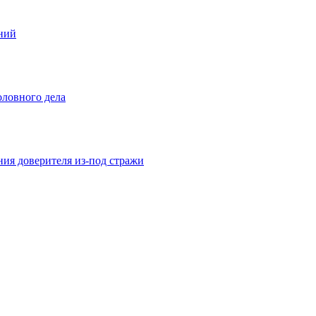
ений
оловного дела
ния доверителя из-под стражи