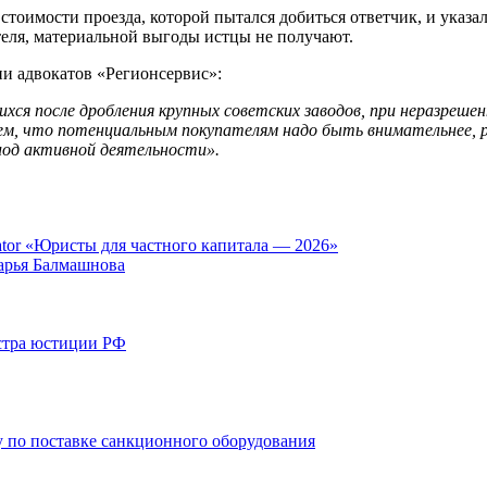
оимости проезда, которой пытался добиться ответчик, и указал
ителя, материальной выгоды истцы не получают.
ии адвокатов «Регионсервис»:
ся после дробления крупных советских заводов, при неразреше
аем, что потенциальным покупателям надо быть внимательнее, р
риод активной деятельности».
tor «Юристы для частного капитала — 2026»
арья Балмашнова
стра юстиции РФ
 по поставке санкционного оборудования