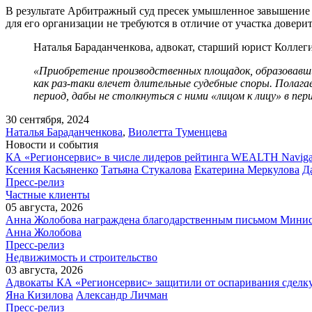
В результате Арбитражный суд пресек умышленное завышение ст
для его организации не требуются в отличие от участка довер
Наталья Бараданченкова, адвокат, старший юрист Коллег
«Приобретение производственных площадок, образовавших
как раз-таки влечет длительные судебные споры. Полаг
период, дабы не столкнуться с ними «лицом к лицу» в пе
30 сентября, 2024
Наталья Бараданченкова
,
Виолетта Туменцева
Новости и события
КА «Регионсервис» в числе лидеров рейтинга WEALTH Naviga
Ксения Касьяненко
Татьяна Стукалова
Екатерина Меркулова
Д
Пресс-релиз
Частные клиенты
05 августа, 2026
Анна Жолобова награждена благодарственным письмом Мини
Анна Жолобова
Пресс-релиз
Недвижимость и строительство
03 августа, 2026
Адвокаты КА «Регионсервис» защитили от оспаривания сделку
Яна Кизилова
Александр Личман
Пресс-релиз