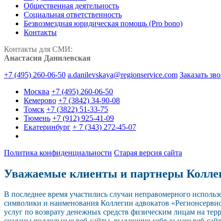
Общественная деятельность
Социальная ответственность
Безвозмездная юридическая помощь (Pro bono)
Контакты
Контакты для СМИ:
Анастасия Данилевская
+7 (495) 260-06-50
a.danilevskaya@regionservice.com
Заказать зв
Москва
+7 (495) 260-06-50
Кемерово
+7 (3842) 34-90-08
Томск
+7 (3822) 51-33-75
Тюмень
+7 (912) 925-41-09
Екатеринбург
+ 7 (343) 272-45-07
Политика конфиденциальности
Старая версия сайта
Уважаемые клиенты и партнеры Колле
В последнее время участились случаи неправомерного исполь
символики и наименования Коллегии адвокатов «Регионсерви
услуг по возврату денежных средств физическим лицам на тер
созданы поддельные веб-сайты, выдающие себя за наш веб-сайт.