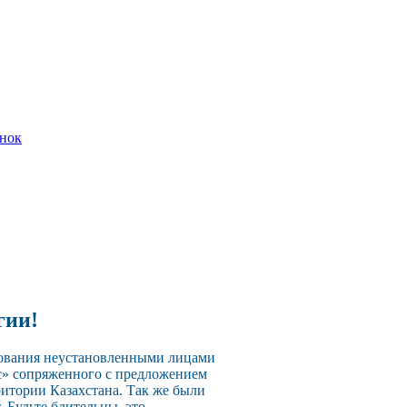
онок
гии!
зования неустановленными лицами
с» сопряженного с предложением
ритории Казахстана. Так же были
 Будьте бдительны, это