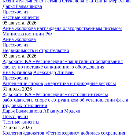
Ксения Касьяненко
Татьяна Стукалова
Екатерина Меркулова
Дарья Балмашнова
Пресс-релиз
Частные клиенты
05 августа, 2026
Анна Жолобова награждена благодарственным письмом
Министра юстиции РФ
Анна Жолобова
Пресс-релиз
Недвижимость и строительство
03 августа, 2026
Адвокаты КА «Регионсервис» защитили от оспаривания
сделку по поставке санкционного оборудования
Яна Кизилова
Александр Личман
Пресс-релиз
Разрешение споров
Энергетика и природные ресурсы
31 июля, 2026
Адвокаты КА «Регионсервис» отстояли интересы
работодателя в споре с сотрудником об установлении факта
трудовых отношений
Дарья Балмашнова
Айкануш Мрдеян
Пресс-релиз
Частные клиенты
27 июля, 2026
Коллегия адвокатов «Регионсервис» добилась сохранения