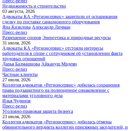
Пресс-релиз
Недвижимость и строительство
03 августа, 2026
Адвокаты КА «Регионсервис» защитили от оспаривания
сделку по поставке санкционного оборудования
Яна Кизилова
Александр Личман
Пресс-релиз
Разрешение споров
Энергетика и природные ресурсы
31 июля, 2026
Адвокаты КА «Регионсервис» отстояли интересы
работодателя в споре с сотрудником об установлении факта
трудовых отношений
Дарья Балмашнова
Айкануш Мрдеян
Пресс-релиз
Частные клиенты
27 июля, 2026
Коллегия адвокатов «Регионсервис» добилась сохранения
права подзащитного на полноценное ознакомление с
материалами уголовного дела
Илья Чудинов
Пресс-релиз
Уголовно-правовая защита бизнеса
23 июля, 2026
Коллегия адвокатов «Регионсервис» добилась отмены
обвинительного вердикта коллегии присяжных заседателей, и