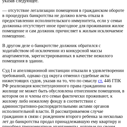
указав следующее.
— отсутствие легализации помещения в гражданском обороте
в процедурах банкротства не должно влечь отказа в
предоставлении исполнительского иммунитета, если у семьи
должника отсутствует иное пригодное для проживания жилое
помещение и сам должник причисляет к жилым исключаемое
помещение.
В другом деле о банкротстве должник обратился с
ходатайством об исключении из конкурсной массы
апартаментов, зарегистрированных в качестве нежилого
помещения в здании.
Суд I и апелляционной инстанции отказали в удовлетворении
требований, однако суд округа отменил судебные акты
нижестоящих судов, указав на то, что по смыслу
ст.
446 ГПК
РФ реализация конституционного права гражданина на
жилище не может быть обусловлена отнесением помещения, в
котором он и члены его семьи фактически проживают, к
жилому либо нежилому фонду в соответствии с
административно-распорядительными актами органов
исполнительной власти. В рассматриваемом случае
гражданин в связи с рождением второго ребенка за несколько
лет до банкротства продал принадлежавшую ему квартиру и
приобрел трехкомнатные апартаменты, которые по своим