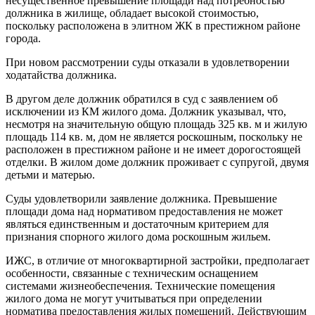
несущественное превышение площади над потребностью
должника в жилище, обладает высокой стоимостью,
поскольку расположена в элитном ЖК в престижном районе
города.
При новом рассмотрении суды отказали в удовлетворении
ходатайства должника.
В другом деле должник обратился в суд с заявлением об
исключении из КМ жилого дома. Должник указывал, что,
несмотря на значительную общую площадь 325 кв. м и жилую
площадь 114 кв. м, дом не является роскошным, поскольку не
расположен в престижном районе и не имеет дорогостоящей
отделки. В жилом доме должник проживает с супругой, двумя
детьми и матерью.
Суды удовлетворили заявление должника. Превышение
площади дома над нормативом предоставления не может
являться единственным и достаточным критерием для
признания спорного жилого дома роскошным жильем.
ИЖС, в отличие от многоквартирной застройки, предполагает
особенности, связанные с техническим оснащением
системами жизнеобеспечения. Технические помещения
жилого дома не могут учитываться при определении
норматива предоставления жилых помещений. Действующим