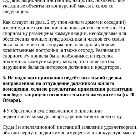
Суд апелляционной инстанции, напротив, исключил все
указанные объекты из конкурсной массы в связи со
следующим.
Как следует из дела, 2 з/у (под жилым домом и соседний)
имеют единое назначение и используются совместно. На
спорном з/у размещены коммуникации, необходимые для
обеспечения личных нужд должника и членов его семьи:
локальное очистное сооружение, надворная уборная,
хозяйственные постройки, а также огород. Реализация
спорного з/у привела бы к необходимости переноса
подземных коммуникаций, забора, что повлекло бы
нарушение баланса интересов должника и кредиторов.
5. Не подлежит признанию недействительной сделка,
направленная на отчуждение должником жилого
помещения, если по результатам применения реституции
оно будет защищено исполнительским иммунитетом (п. 20
Обзора).
ФУ обратился в суд с заявлением о признании
недействительным договора дарения жилого дома и з/у.
Суды I и апелляционной инстанций заявление удовлетворили,
обязали вернуть недвижимое имущество в конкурсную массу.