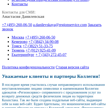
Контакты
Контакты для СМИ:
Анастасия Данилевская
+7 (495) 260-06-50
a.danilevskaya@regionservice.com
Заказать
звонок
Москва
+7 (495) 260-06-50
Кемерово
+7 (3842) 34-90-08
Томск
+7 (3822) 51-33-75
Тюмень
+7 (912) 925-41-09
Екатеринбург
+ 7 (343) 272-45-07
Политика конфиденциальности
Старая версия сайта
Уважаемые клиенты и партнеры Коллегии!
В последнее время участились случаи неправомерного использования
неустановленными лицами символики и наименования Коллегии
адвокатов «Регионсервис» сопряженного с предложением услуг по
возврату денежных средств физическим лицам на территории
Казахстана. Так же были созданы поддельные веб-сайты, выдающие
себя за наш веб-сайт. Будьте бдительны, это мошеннические веб-сайты
и никоим образом не связаны с Коллегией адвокатов «Регионсервис»