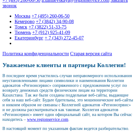
+7 (495) 260-06-50
a.danilevskaya@regionservice.com
Заказать
звонок
Москва
+7 (495) 260-06-50
Кемерово
+7 (3842) 34-90-08
Томск
+7 (3822) 51-33-75
Тюмень
+7 (912) 925-41-09
Екатеринбург
+ 7 (343) 272-45-07
Политика конфиденциальности
Старая версия сайта
Уважаемые клиенты и партнеры Коллегии!
В последнее время участились случаи неправомерного использования
неустановленными лицами символики и наименования Коллегии
адвокатов «Регионсервис» сопряженного с предложением услуг по
возврату денежных средств физическим лицам на территории
Казахстана. Так же были созданы поддельные веб-сайты, выдающие
себя за наш веб-сайт. Будьте бдительны, это мошеннические веб-сайты
и никоим образом не связаны с Коллегией адвокатов «Регионсервис»
и не должны рассматриваться как таковые. Коллегия адвокатов
«Регионсервис» имеет один официальный сайт, на котором Вы сейчас
находитесь –
www.regionservice.com
.
В настоящий момент по указанным фактам ведется разбирательство.