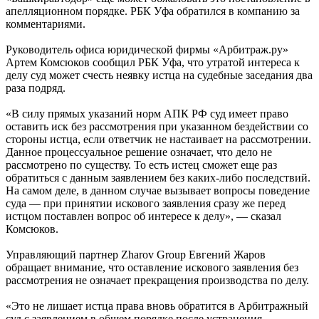
апелляционном порядке. РБК Уфа обратился в компанию за
комментариями.
Руководитель офиса юридической фирмы «Арбитраж.ру»
Артем Комсюков сообщил РБК Уфа, что утратой интереса к
делу суд может счесть неявку истца на судебные заседания два
раза подряд.
«В силу прямых указаний норм АПК РФ суд имеет право
оставить иск без рассмотрения при указанном бездействии со
стороны истца, если ответчик не настаивает на рассмотрении.
Данное процессуальное решение означает, что дело не
рассмотрено по существу. То есть истец сможет еще раз
обратиться с данным заявлением без каких-либо последствий.
На самом деле, в данном случае вызывает вопросы поведение
суда — при принятии искового заявления сразу же перед
истцом поставлен вопрос об интересе к делу», — сказал
Комсюков.
Управляющий партнер Zharov Group Евгений Жаров
обращает внимание, что оставление искового заявления без
рассмотрения не означает прекращения производства по делу.
«Это не лишает истца права вновь обратится в Арбитражный
суд с заявлением в общем порядке после устранения