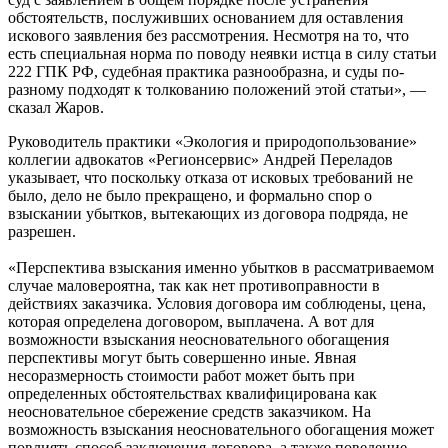
обстоятельств, послуживших основанием для оставления
искового заявления без рассмотрения. Несмотря на то, что
есть специальная норма по поводу неявки истца в силу статьи
222 ГПК РФ, судебная практика разнообразна, и суды по-
разному подходят к толкованию положений этой статьи», —
сказал Жаров.
Руководитель практики «Экология и природопользование»
коллегии адвокатов «Регионсервис» Андрей Переладов
указывает, что поскольку отказа от исковых требований не
было, дело не было прекращено, и формально спор о
взыскании убытков, вытекающих из договора подряда, не
разрешен.
«Перспектива взыскания именно убытков в рассматриваемом
случае маловероятна, так как нет противоправности в
действиях заказчика. Условия договора им соблюдены, цена,
которая определена договором, выплачена. А вот для
возможности взыскания неосновательного обогащения
перспективы могут быть совершенно иные. Явная
несоразмерность стоимости работ может быть при
определенных обстоятельствах квалифицирована как
неосновательное сбережение средств заказчиком. На
возможность взыскания неосновательного обогащения может
повлиять способ заключения договора, а также поведение