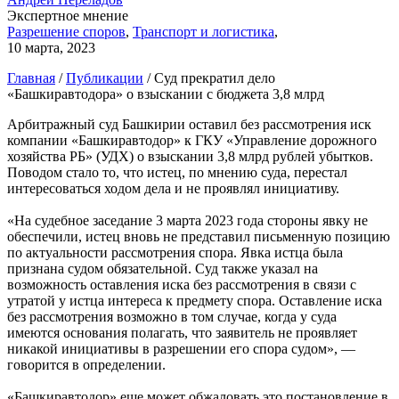
Экспертное мнение
Разрешение споров
,
Транспорт и логистика
,
10 марта, 2023
Главная
/
Публикации
/
Суд прекратил дело
«Башкиравтодора» о взыскании с бюджета 3,8 млрд
Арбитражный суд Башкирии оставил без рассмотрения иск
компании «Башкиравтодор» к ГКУ «Управление дорожного
хозяйства РБ» (УДХ) о взыскании 3,8 млрд рублей убытков.
Поводом стало то, что истец, по мнению суда, перестал
интересоваться ходом дела и не проявлял инициативу.
«На судебное заседание 3 марта 2023 года стороны явку не
обеспечили, истец вновь не представил письменную позицию
по актуальности рассмотрения спора. Явка истца была
признана судом обязательной. Суд также указал на
возможность оставления иска без рассмотрения в связи с
утратой у истца интереса к предмету спора. Оставление иска
без рассмотрения возможно в том случае, когда у суда
имеются основания полагать, что заявитель не проявляет
никакой инициативы в разрешении его спора судом», —
говорится в определении.
«Башкиравтодор» еще может обжаловать это постановление в