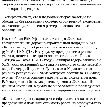
сторон до заключения договора и во время его выполнения»,
— говорит Переладов.
Эксперт отмечает, что в подобных спорах зачастую не
обходится без проведения судебно-строительной экспертизы
для точного установления размера неосновательного
обогащения.
Как сообщал РБК Уфа, в начале января 2023 года
государственный дорожно-строительный подрядчик АО
«Башкиравтодор» обратился с иском о взыскании 3,8 млрд
рублей с ГКУ УДХ. В эту сумму предприятие оценило
убытки, понесенные при строительстве трассы Бирск —
Тастуба — Сатка. В 2017 году «Башкиравтодор» заключил с
УДХ государственный контракт на реконструкцию первой и
второй очередей трассы в Дуванском и Караидельском
районах республики. Сумма контракта составила 3,15 млрд
рублей. Финансирование выделяется из бюджета региона.
Работы должны быть завершены до конца 2023 года. По
данным компании, в сумму не было заложено последующее
удорожание проекта, из-за чего предприятие понесло убытки.
«Башкиравтодор» неоднократно обращался к заказчику с
предложением изменить стоимость работ, но безрезультатно.