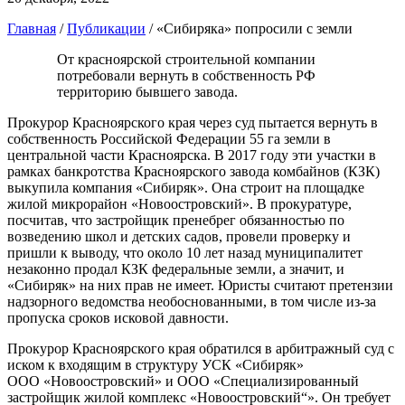
Главная
/
Публикации
/
«Сибиряка» попросили с земли
От красноярской строительной компании
потребовали вернуть в собственность РФ
территорию бывшего завода.
Прокурор Красноярского края через суд пытается вернуть в
собственность Российской Федерации 55 га земли в
центральной части Красноярска. В 2017 году эти участки в
рамках банкротства Красноярского завода комбайнов (КЗК)
выкупила компания «Сибиряк». Она строит на площадке
жилой микрорайон «Новоостровский». В прокуратуре,
посчитав, что застройщик пренебрег обязанностью по
возведению школ и детских садов, провели проверку и
пришли к выводу, что около 10 лет назад муниципалитет
незаконно продал КЗК федеральные земли, а значит, и
«Сибиряк» на них прав не имеет. Юристы считают претензии
надзорного ведомства не­обоснованными, в том числе из-за
пропуска сроков исковой давности.
Прокурор Красноярского края обратился в арбитражный суд с
иском к входящим в структуру УСК «Сибиряк»
ООО «Новоостровский» и ООО «Специализированный
застройщик жилой комплекс «Новоостровский“». Он требует