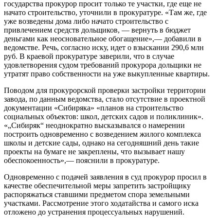
государства прокурор просит только те участки, где еще не
начато строительство, уточнили в прокуратуре. «Там же, где
уже возведены дома либо начато строительство с
привлечением средств дольщиков, — вернуть в бюджет
деньгами как неосновательное обогащение»,— добавили в
ведомстве. Речь, согласно иску, идет о взыскании 290,6 млн
руб. В краевой прокуратуре заверили, что в случае
удовлетворения судом требований прокурора дольщики не
утратят право собственности на уже выкупленные квартиры.
Поводом для прокурорской проверки застройки территории
завода, по данным ведомства, стало отсутствие в проектной
документации «Сибиряка» «планов на строительство
социальных объектов: школ, детских садов и поликлиник».
«„Сибиряк“ неоднократно высказывался о намерении
построить одновременно с возведением жилого комплекса
школы и детские сады, однако на сегодняшний день такие
проекты на бумаге не закреплены, что вызывает нашу
обеспокоенность»,— пояснили в прокуратуре.
Одновременно с подачей заявления в суд прокурор просил в
качестве обеспечительной меры запретить застройщику
распоряжаться ставшими предметом спора земельными
участками. Рассмотрение этого ходатайства и самого иска
отложено до устранения процессуальных нарушений.