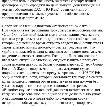
предоставлены в собственность заявителя с оформлением
договоров купли-продажи по цене выкупа, действующей на
момент обращения ОАО „ПО КЗК“ с заявлениями о
предоставлении земельных участков в собственность»,—
сообщили в департаменте.
Советник коллегии адвокатов «Регионсервис» Антон
Новиков считает требования прокуратуры необоснованными.
«Ошибки публичной власти при приватизации участков не
должны устраняться за счет добросовестного собственника,
который длительное время открыто владеет ими, осуществляя
строительство жилых домов»,— считает он, отмечая, что
«действия властей давали компаниям основание полагать, что
владение является законным». Господин Новиков полагает,
что в этой ситуации ответчику следует заявить о пропуске
срока исковой давности. Управляющий партнер Zharov Group
Евгений Жаров говорит, что при рассмотрении судами
подобных дел применяется предусмотренный ст. 196 ГК РФ
общий срок давности, который составляет три года с момента,
когда уполномоченный орган власти узнал или должен был
узнать о нарушении его прав и законных интересов.
«В любом случае срок исковой давности исчисляется со дня,
когда заинтересованное лицо узнало или должно было узнать
о нарушении своего права либо по окончании срока
исполнения обязательств, установленного договором»,—