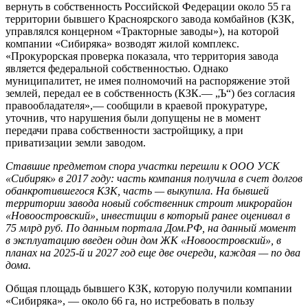
вернуть в собственность Российской Федерации около 55 га
территории бывшего Красноярского завода комбайнов (КЗК,
управлялся концерном «Тракторные заводы»), на которой
компании «Сибиряка» возводят жилой комплекс.
«Прокурорская проверка показала, что территория завода
является федеральной собственностью. Однако
муниципалитет, не имея полномочий на распоряжение этой
землей, передал ее в собственность (КЗК.— „Ъ“) без согласия
правообладателя»,— сообщили в краевой прокуратуре,
уточнив, что нарушения были допущены не в момент
передачи права собственности застройщику, а при
приватизации земли заводом.
Ставшие предметом спора участки перешли к ООО УСК
«Сибиряк» в 2017 году: часть компания получила в счет долгов
обанкротившегося КЗК, часть — выкупила. На бывшей
территории завода новый собственник строит микрорайон
«Новоостровский», инвестиции в который ранее оценивал в
75 млрд руб. По данным портала Дом.РФ, на данный момент
в эксплуатацию введен один дом ЖК «Новоостровский», в
планах на 2025-й и 2027 год еще две очереди, каждая — по два
дома.
Общая площадь бывшего КЗК, которую получили компании
«Сибиряка», — около 66 га, но истребовать в пользу