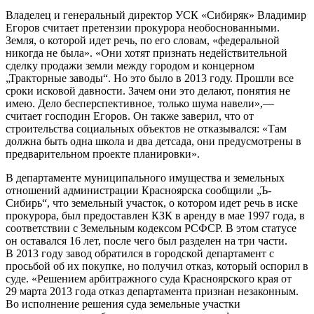
Владелец и генеральный директор УСК «Сибиряк» Владимир
Егоров считает претензии прокурора необоснованными.
Земля, о которой идет речь, по его словам, «федеральной
никогда не была». «Они хотят признать недействительной
сделку продажи земли между городом и концерном
„Тракторные заводы“. Но это было в 2013 году. Прошли все
сроки исковой давности. Зачем они это делают, понятия не
имею. Дело бесперспективное, только шума навели»,—
считает господин Егоров. Он также заверил, что от
строительства социальных объектов не отказывался: «Там
должна быть одна школа и два детсада, они преду­смотрены в
предварительном проекте планировки».
В департаменте муниципального имущества и земельных
отношений администрации Красноярска сообщили „Ъ-
Сибирь“, что земельный участок, о котором идет речь в иске
прокурора, был предоставлен КЗК в аренду в мае 1997 года, в
соответствии с Земельным кодексом РСФСР. В этом статусе
он оставался 16 лет, после чего был разделен на три части.
В 2013 году завод обратился в городской департамент с
просьбой об их покупке, но получил отказ, который оспорил в
суде. «Решением арбитражного суда Красноярского края от
29 марта 2013 года отказ департамента признан незаконным.
Во исполнение решения суда земельные участки