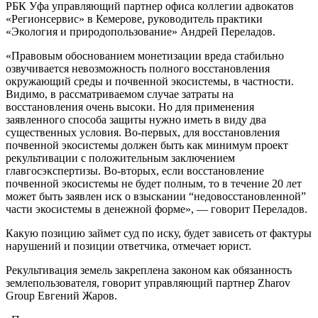
РБК Уфа управляющий партнер офиса коллегии адвокатов
«Регионсервис» в Кемерове, руководитель практики
«Экология и природопользование» Андрей Переладов.
«Правовым обоснованием монетизации вреда стабильно
озвучивается невозможность полного восстановления
окружающий среды и почвенной экосистемы, в частности.
Видимо, в рассматриваемом случае затраты на
восстановления очень высоки. Но для применения
заявленного способа защиты нужно иметь в виду два
существенных условия. Во-первых, для восстановления
почвенной экосистемы должен быть как минимум проект
рекультивации с положительным заключением
главгосэкспертизы. Во-вторых, если восстановление
почвенной экосистемы не будет полным, то в течение 20 лет
может быть заявлен иск о взыскании “недовосстановленной”
части экосистемы в денежной форме», — говорит Переладов.
Какую позицию займет суд по иску, будет зависеть от фактуры
нарушений и позиции ответчика, отмечает юрист.
Рекультивация земель закреплена законом как обязанность
землепользователя, говорит управляющий партнер Zharov
Group Евгений Жаров.