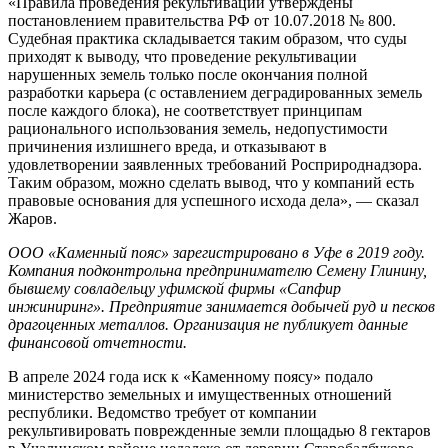
«Правила проведения рекультивации утверждены
постановлением правительства РФ от 10.07.2018 № 800.
Судебная практика складывается таким образом, что суды
приходят к выводу, что проведение рекультивации
нарушенных земель только после окончания полной
разработки карьера (с оставлением деградированных земель
после каждого блока), не соответствует принципам
рационального использования земель, недопустимости
причинения излишнего вреда, и отказывают в
удовлетворении заявленных требований Росприроднадзора.
Таким образом, можно сделать вывод, что у компаний есть
правовые основания для успешного исхода дела», — сказал
Жаров.
ООО «Каменный пояс» зарегистрировано в Уфе в 2019 году.
Компания подконтрольна предпринимателю Семену Глинину,
бывшему совладельцу уфимской фирмы «Сапфир
инжиниринг». Предприятие занимается добычей руд и песков
драгоценных металлов. Организация не публикует данные
финансовой отчетности.
В апреле 2024 года иск к «Каменному поясу» подало
министерство земельных и имущественных отношений
республики. Ведомство требует от компании
рекультивировать поврежденные земли площадью 8 гектаров