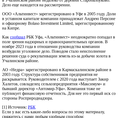
в Учалинском районе недалеко от деревни Старобалбуково.
Дело еще находится на рассмотрении.
ООО «Альтинвест» зарегистрировано в Уфе в 2005 году. Доли
в уставном капитале компании принадлежат Андрею Персоне
и офшорному Bolaso Investment Limited, зарегистрированному
на Кипре.
Как
сообщал
РБК Уфа, «Альтинвест» неоднократно попадал в
поле зрения надзорных и правоохранительных органов. В
ноябре 2023 года в отношении руководства компании
возбудили уголовное дело. Поводом стало неисполнение
решения суда о рекультивации земель из-за добычи золота в
Учалинском районе.
АО «Недра» зарегистрировано в Кармаскалинском районе в
2003 году. Структура собственников предприятия не
раскрывается. Руководителем с 2020 года выступает Закир
Халитов, совладелец сельхозпредприятия «Максимум» и
бывший директор «Автомир-Уфа». Компания тоже не
публикует финансовую отчетность. Для нее это первый иск со
стороны Росприроднадзора.
[1]
Источник:
РБК
Если у вас есть какие-либо вопросы по этому материалу,
свяжитесь с нами любым удобным способом: