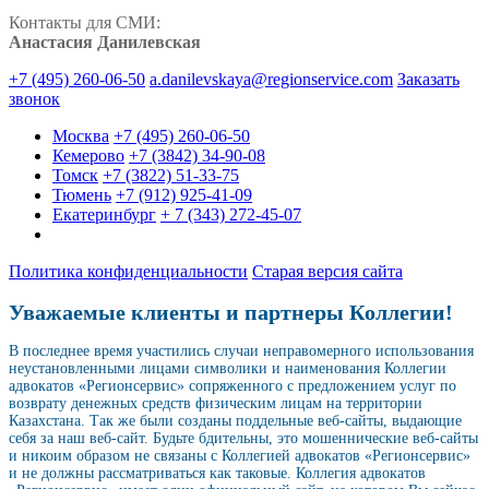
Контакты для СМИ:
Анастасия Данилевская
+7 (495) 260-06-50
a.danilevskaya@regionservice.com
Заказать
звонок
Москва
+7 (495) 260-06-50
Кемерово
+7 (3842) 34-90-08
Томск
+7 (3822) 51-33-75
Тюмень
+7 (912) 925-41-09
Екатеринбург
+ 7 (343) 272-45-07
Политика конфиденциальности
Старая версия сайта
Уважаемые клиенты и партнеры Коллегии!
В последнее время участились случаи неправомерного использования
неустановленными лицами символики и наименования Коллегии
адвокатов «Регионсервис» сопряженного с предложением услуг по
возврату денежных средств физическим лицам на территории
Казахстана. Так же были созданы поддельные веб-сайты, выдающие
себя за наш веб-сайт. Будьте бдительны, это мошеннические веб-сайты
и никоим образом не связаны с Коллегией адвокатов «Регионсервис»
и не должны рассматриваться как таковые. Коллегия адвокатов