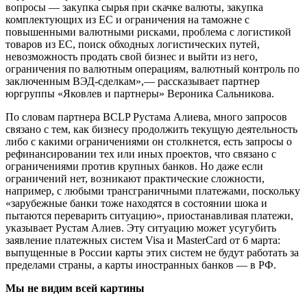
вопросы — закупка сырья при скачке валюты, закупка
комплектующих из ЕС и ограничения на таможне с
повышенными валютными рисками, проблема с логистикой
товаров из ЕС, поиск обходных логистических путей,
невозможность продать свой бизнес и выйти из него,
ограничения по валютным операциям, валютный контроль по
заключенным ВЭД-сделкам»,— рассказывает партнер
юргруппы «Яковлев и партнеры» Вероника Сальникова.
По словам партнера BCLP Рустама Алиева, много запросов
связано с тем, как бизнесу продолжить текущую деятельность
либо с какими ограничениями он столкнется, есть запросы о
рефинансировании тех или иных проектов, что связано с
ограничениями против крупных банков. Но даже если
ограничений нет, возникают практические сложности,
например, с любыми трансграничными платежами, поскольку
«зарубежные банки тоже находятся в состоянии шока и
пытаются переварить ситуацию», приостанавливая платежи,
указывает Рустам Алиев. Эту ситуацию может усугубить
заявление платежных систем Visa и MasterCard от 6 марта:
выпущенные в России карты этих систем не будут работать за
пределами страны, а карты иностранных банков — в РФ.
Мы не видим всей картины