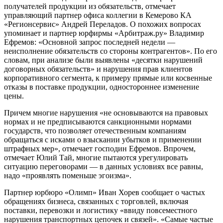
получателей продукции из обязательств, отмечает
управляющий партнер офиса коллегии в Кемерово КА
«Регионсервис» Андрей Переладов. О похожих вопросах
упоминает и партнер юрфирмы «Арбитраж.ру» Владимир
Ефремов: «Основной запрос последней недели —
неисполнение обязательств со стороны контрагентов». По его
словам, при анализе были выявлены «десятки нарушений
договорных обязательств» и нарушения прав клиентов
корпоративного сегмента, к примеру прямые или косвенные
отказы в поставке продукции, одностороннее изменение
цены.
Причем многие нарушения «не основываются на правовых
нормах и не предписываются санкционными нормами
государств, что позволяет отечественным компаниям
обращаться с исками о взыскании убытков и применении
штрафных мер», отмечает господин Ефремов. Впрочем,
отмечает Юлий Тай, многие пытаются урегулировать
ситуацию переговорами — в данных условиях все равны,
надо «проявлять поменьше эгоизма».
Партнер юрбюро «Олимп» Иван Хорев сообщает о частых
обращениях бизнеса, связанных с торговлей, включая
поставки, перевозки и логистику «ввиду повсеместного
нарушения транспортных цепочек и связей». «Самые частые