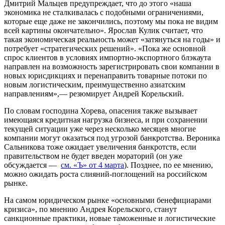
Дмитрий Мальцев предупреждает, что до этого «наша
экономика не сталкивалась с подобными ограничениями,
которые еще даже не закончились, поэтому мы пока не видим
всей картины окончательно». Ярослав Кулик считает, что
такая экономическая реальность может «затянуться на годы» и
потребует «стратегических решений». «Пока же основной
спрос клиентов в условиях импортно-экспортного блэкаута
направлен на возможность зарегистрировать свои компании в
новых юрисдикциях и перенаправить товарные потоки по
новым логистическим, преимущественно азиатским
направлениям»,— резюмирует Андрей Корельский.
По словам господина Хорева, опасения также вызывает
имеющаяся кредитная нагрузка бизнеса, и при сохранении
текущей ситуации уже через несколько месяцев многие
компании могут оказаться под угрозой банкротства. Вероника
Сальникова тоже ожидает увеличения банкротств, если
правительством не будет введен мораторий (он уже
обсуждается —
см. «Ъ» от 4 марта
). Позднее, по ее мнению,
можно ожидать роста слияний-поглощений на российском
рынке.
На самом юридическом рынке «основными бенефициарами
кризиса», по мнению Андрея Корельского, станут
санкционные практики, новые таможенные и логистические