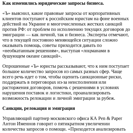
Как изменились юридические запросы бизнеса.
«Ъ» выяснил, какие правовые запросы от корпоративных
клиентов поступают к российским юристам на фоне военных
действий на Украине и многочисленных жестких санкций
против РФ: от проблем по исполнению текущих договоров до
эмиграции — как личной, так и бизнеса. Эксперты отмечают,
что в текущей постоянно меняющейся ситуации сложно
оказывать помощь, советы приходится давать по
«необкатанным решениям», выступая «лоцманами в
бушующем океане санкций».
Опрошенные «Ъ» юристы рассказывают, что к ним поступает
большое количество запросов из самых разных сфер. Чаще
всего речь идет о том, чтобы оценить санкционные риски,
поддержать в переговорах из-за неисполнения или
расторжения договоров, помочь с решениями в условиях
нарушения поставок и логистики, проанализировать
возможность релокации и личной эмиграции за рубеж.
Санкции, релокация и эмиграция
Управляющий партнер московского офиса КА Pen & Paper
Антон Именнов говорит о пятикратном увеличении
количества запросов о помощи. «Приходится анализировать