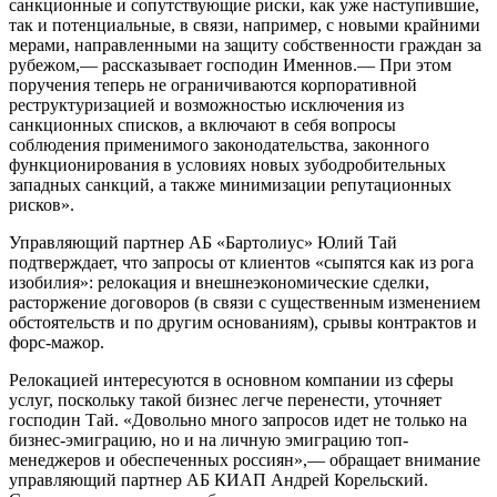
санкционные и сопутствующие риски, как уже наступившие,
так и потенциальные, в связи, например, с новыми крайними
мерами, направленными на защиту собственности граждан за
рубежом,— рассказывает господин Именнов.— При этом
поручения теперь не ограничиваются корпоративной
реструктуризацией и возможностью исключения из
санкционных списков, а включают в себя вопросы
соблюдения применимого законодательства, законного
функционирования в условиях новых зубодробительных
западных санкций, а также минимизации репутационных
рисков».
Управляющий партнер АБ «Бартолиус» Юлий Тай
подтверждает, что запросы от клиентов «сыпятся как из рога
изобилия»: релокация и внешнеэкономические сделки,
расторжение договоров (в связи с существенным изменением
обстоятельств и по другим основаниям), срывы контрактов и
форс-мажор.
Релокацией интересуются в основном компании из сферы
услуг, поскольку такой бизнес легче перенести, уточняет
господин Тай. «Довольно много запросов идет не только на
бизнес-эмиграцию, но и на личную эмиграцию топ-
менеджеров и обеспеченных россиян»,— обращает внимание
управляющий партнер АБ КИАП Андрей Корельский.