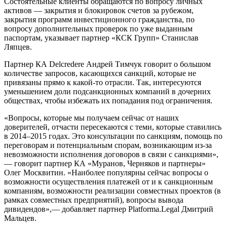
Состоятельные клиенты обращаются по вопросу личных
активов — закрытия и блокировок счетов за рубежом,
закрытия программ инвестиционного гражданства, по
вопросу дополнительных проверок по уже выданным
паспортам, указывает партнер «КСК Групп» Станислав
Ляпцев.
Партнер КА Delcredere Андрей Тимчук говорит о большом
количестве запросов, касающихся санкций, которые не
привязаны прямо к какой-то отрасли. Так, интересуются
уменьшением доли подсанкционных компаний в дочерних
обществах, чтобы избежать их попадания под ограничения.
«Вопросы, которые мы получаем сейчас от наших
доверителей, отчасти пересекаются с теми, которые ставились
в 2014–2015 годах. Это консультации по санкциям, помощь по
переговорам и потенциальным спорам, возникающим из-за
невозможности исполнения договоров в связи с санкциями»,
— говорит партнер КА «Муранов, Черняков и партнеры»
Олег Москвитин. «Наиболее популярны сейчас вопросы о
возможности осуществления платежей от и к санкционным
компаниям, возможности реализации совместных проектов (в
рамках совместных предприятий), вопросы вывода
дивидендов»,— добавляет партнер Platforma.Legal Дмитрий
Мальцев.