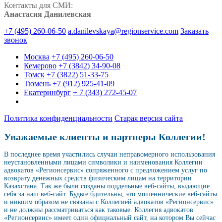
Контакты для СМИ:
Анастасия Данилевская
+7 (495) 260-06-50
a.danilevskaya@regionservice.com
Заказать
звонок
Москва
+7 (495) 260-06-50
Кемерово
+7 (3842) 34-90-08
Томск
+7 (3822) 51-33-75
Тюмень
+7 (912) 925-41-09
Екатеринбург
+ 7 (343) 272-45-07
Политика конфиденциальности
Старая версия сайта
Уважаемые клиенты и партнеры Коллегии!
В последнее время участились случаи неправомерного использования
неустановленными лицами символики и наименования Коллегии
адвокатов «Регионсервис» сопряженного с предложением услуг по
возврату денежных средств физическим лицам на территории
Казахстана. Так же были созданы поддельные веб-сайты, выдающие
себя за наш веб-сайт. Будьте бдительны, это мошеннические веб-сайты
и никоим образом не связаны с Коллегией адвокатов «Регионсервис»
и не должны рассматриваться как таковые. Коллегия адвокатов
«Регионсервис» имеет один официальный сайт, на котором Вы сейчас