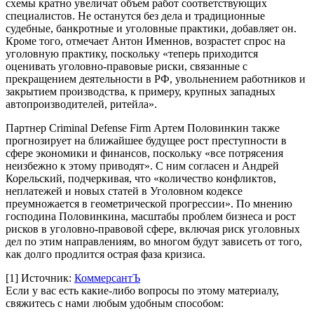
схемы кратно увеличат объем работ соответствующих
специалистов. Не останутся без дела и традиционные
судебные, банкротные и уголовные практики, добавляет он.
Кроме того, отмечает Антон Именнов, возрастет спрос на
уголовную практику, поскольку «теперь приходится
оценивать уголовно-правовые риски, связанные с
прекращением деятельности в РФ, увольнением работников и
закрытием производства, к примеру, крупных западных
автопроизводителей, ритейла».
Партнер Criminal Defense Firm Артем Половинкин также
прогнозирует на ближайшее будущее рост преступности в
сфере экономики и финансов, поскольку «все потрясения
неизбежно к этому приводят». С ним согласен и Андрей
Корельский, подчеркивая, что «количество конфликтов,
неплатежей и новых статей в Уголовном кодексе
преумножается в геометрической прогрессии». По мнению
господина Половинкина, масштабы проблем бизнеса и рост
рисков в уголовно-правовой сфере, включая риск уголовных
дел по этим направлениям, во многом будут зависеть от того,
как долго продлится острая фаза кризиса.
[1]
Источник:
КоммерсантЪ
Если у вас есть какие-либо вопросы по этому материалу,
свяжитесь с нами любым удобным способом: