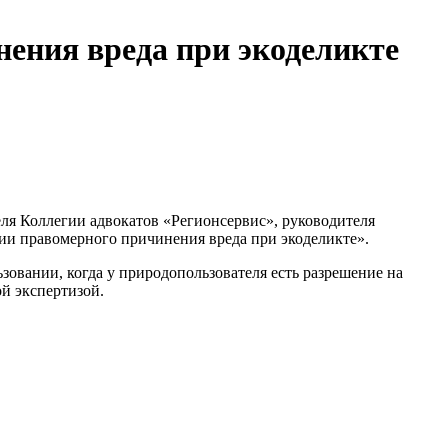
ения вреда при экоделикте
еля Коллегии адвокатов «Регионсервис», руководителя
ии правомерного причинения вреда при экоделикте».
вании, когда у природопользователя есть разрешение на
й экспертизой.