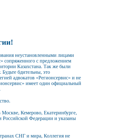
гии!
зования неустановленными лицами
с» сопряженного с предложением
ритории Казахстана. Так же были
 Будьте бдительны, это
егией адвокатов «Регионсервис» и не
егионсервис» имеет один официальный
.
ство.
 Москве, Кемерово, Екатеринбурге,
ии Российской Федерации и указаны
странах СНГ и мира, Коллегия не