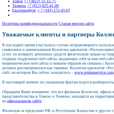
Томск
+7 (3822) 51-33-75
Тюмень
+7 (912) 925-41-09
Екатеринбург
+ 7 (343) 272-45-07
Политика конфиденциальности
Старая версия сайта
Уважаемые клиенты и партнеры Колле
В последнее время участились случаи неправомерного исполь
символики и наименования Коллегии адвокатов «Регионсерви
услуг по возврату денежных средств физическим лицам на тер
созданы поддельные веб-сайты, выдающие себя за наш веб-сайт.
мошеннические веб-сайты и никоим образом не связаны с Колл
должны рассматриваться как таковые. Коллегия адвокатов «Р
сайт, на котором Вы сейчас находитесь –
www.regionservice.com
В настоящий момент по указанным фактам ведется разбиратель
Обращаем Ваше внимание, что все филиалы Коллегии, офисы в
представительства в Томске и Тюмени, находятся на территор
на
официальном сайте
.
Филиалов за пределами РФ, в Республике Казахстан и других 