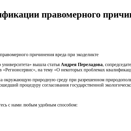
фикации правомерного причин
правомерного причинения вреда при экоделикте
о университета» вышла статья
Андрея Переладова
, сопредседат
в «Регионсервис», на тему «О некоторых проблемах квалификац
на окружающую природную среду при разрешенном природопользо
ошедший процедуру согласования государственной экологическо
итесь с нами любым удобным способом: