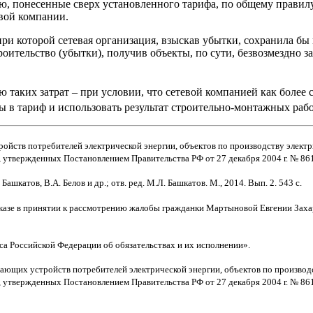
ю, понесенные сверх установленного тарифа, по общему правил
вой компании.
 при которой сетевая организация, взыскав убытки, сохранила б
роительство (убытки), получив объекты, по сути, безвозмездно 
ю таких затрат – при условии, что сетевой компанией как боле
 в тариф и использовать результат строительно-монтажных рабо
ств потребителей электрической энергии, объектов по производству электрич
 утвержденных Постановлением Правительства РФ от 27 декабря 2004 г. № 861
шкатов, В.А. Белов и др.; отв. ред. М.Л. Башкатов. М., 2014. Вып. 2. 543 с.
казе в принятии к рассмотрению жалобы гражданки Мартыновой Евгении Заха
 Российской Федерации об обязательствах и их исполнении».
ющих устройств потребителей электрической энергии, объектов по производств
 утвержденных Постановлением Правительства РФ от 27 декабря 2004 г. № 861