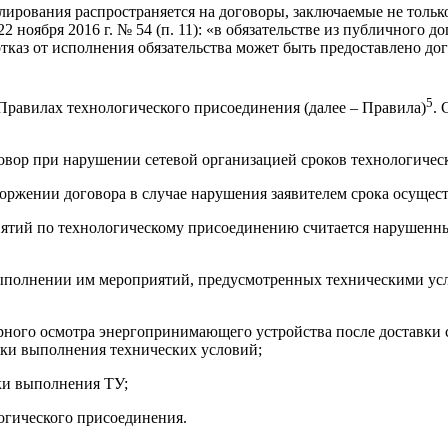
лирования распространяется на договоры, заключаемые не тольк
 ноября 2016 г. № 54 (п. 11): «в обязательстве из публичного
каз от исполнения обязательства может быть предоставлено дог
5
равилах технологического присоединения (далее – Правила)
.
говор при нарушении сетевой организацией сроков технологичес
асторжении договора в случае нарушения заявителем срока осущ
риятий по технологическому присоединению считается нарушенн
выполнении им мероприятий, предусмотренных техническими усл
орного осмотра энергопринимающего устройства после доставки 
рки выполнения технических условий;
ки выполнения ТУ;
огического присоединения.