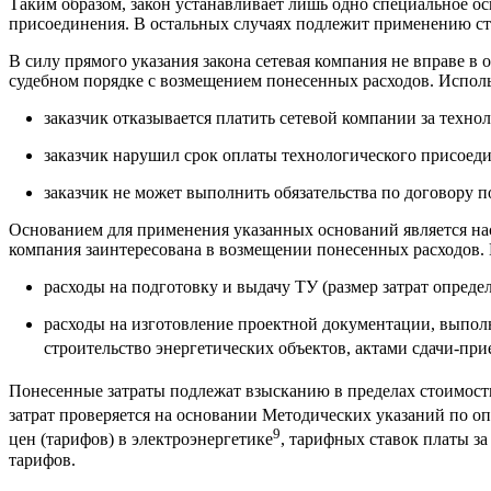
Таким образом, закон устанавливает лишь одно специальное о
присоединения. В остальных случаях подлежит применению ст.
В силу прямого указания закона сетевая компания не вправе в 
судебном порядке с возмещением понесенных расходов. Испол
заказчик отказывается платить сетевой компании за технол
заказчик нарушил срок оплаты технологического присоедин
заказчик не может выполнить обязательства по договору по
Основанием для применения указанных оснований является насту
компания заинтересована в возмещении понесенных расходов. 
расходы на подготовку и выдачу ТУ (размер затрат опреде
расходы на изготовление проектной документации, выпол
строительство энергетических объектов, актами сдачи-пр
Понесенные затраты подлежат взысканию в пределах стоимост
затрат проверяется на основании Методических указаний по о
9
цен (тарифов) в электроэнергетике
, тарифных ставок платы з
тарифов.