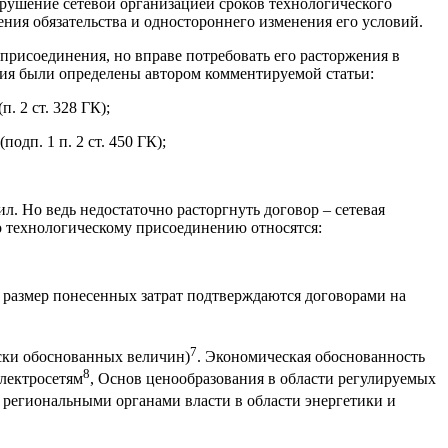
арушение сетевой организацией сроков технологического
ния обязательства и одностороннего изменения его условий.
 присоединения, но вправе потребовать его расторжения в
ия были определены автором комментируемой статьи:
. 2 ст. 328 ГК);
дп. 1 п. 2 ст. 450 ГК);
л. Но ведь недостаточно расторгнуть договор – сетевая
о технологическому присоединению относятся:
 размер понесенных затрат подтверждаются договорами на
7
ески обоснованных величин)
. Экономическая обоснованность
8
электросетям
, Основ ценообразования в области регулируемых
х региональными органами власти в области энергетики и