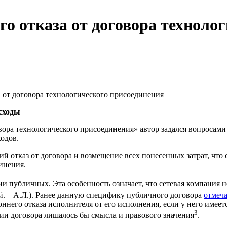
о отказа от договора техноло
 от договора технологического присоединения
асходы
ра технологического присоединения» автор задался вопросами
одов.
ий отказ от договора и возмещение всех понесенных затрат, чт
инения.
 публичных. Эта особенность означает, что сетевая компания не
й. – А.Л.). Ранее данную специфику публичного договора
отмеч
ннего отказа исполнителя от его исполнения, если у него имеет
3
нии договора лишалось бы смысла и правового значения
.