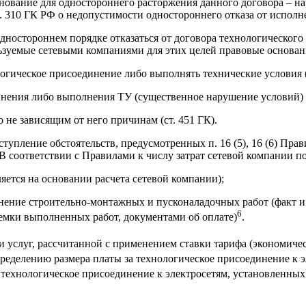
снование для одностороннего расторжения данного договора – н
 310 ГК РФ о недопустимости одностороннего отказа от исполне
одностороннем порядке отказаться от договора технологического
ьзуемые сетевыми компаниями для этих целей правовые основан
огическое присоединение либо выполнять технические условия (п
ения либо выполнения ТУ (существенное нарушение условий) (по
 не зависящим от него причинам (ст. 451 ГК).
пление обстоятельств, предусмотренных п. 16 (5), 16 (6) Прави
В соответствии с Правилами к числу затрат сетевой компании п
ляется на основании расчета сетевой компании);
нение строительно-монтажных и пусконаладочных работ (факт и
6
иемки выполненных работ, документами об оплате)
.
и услуг, рассчитанной с применением ставки тарифа (экономич
пределению размера платы за технологическое присоединение к 
а технологическое присоединение к электросетям, установленны