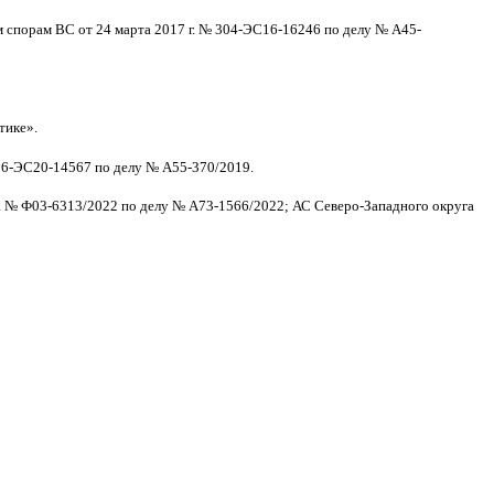
 спорам ВС от 24 марта 2017 г. № 304-ЭС16-16246 по делу № А45-
тике».
306-ЭС20-14567 по делу № А55-370/2019.
г. № Ф03-6313/2022 по делу № А73-1566/2022; АС Северо-Западного округа