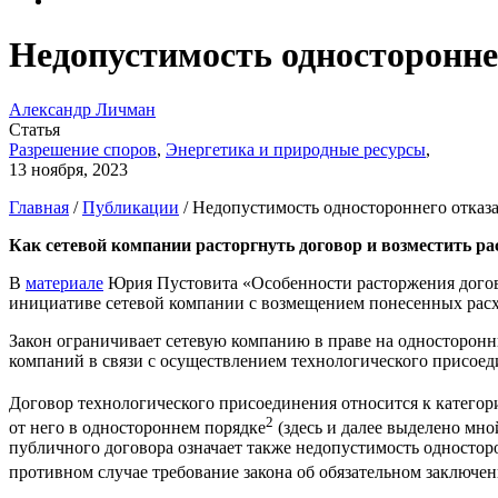
Недопустимость одностороннег
Александр Личман
Статья
Разрешение споров
,
Энергетика и природные ресурсы
,
13 ноября, 2023
Главная
/
Публикации
/
Недопустимость одностороннего отказа
Как сетевой компании расторгнуть договор и возместить р
В
материале
Юрия Пустовита «Особенности расторжения догово
инициативе сетевой компании с возмещением понесенных расх
Закон ограничивает сетевую компанию в праве на односторонн
компаний в связи с осуществлением технологического присоед
Договор технологического присоединения относится к категории
2
от него в одностороннем порядке
(здесь и далее выделено мно
публичного договора означает также недопустимость односторо
противном случае требование закона об обязательном заключе