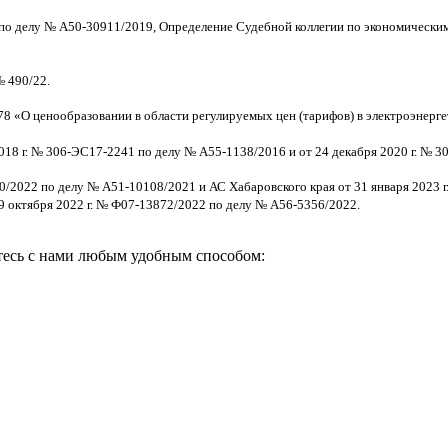
 по делу № А50-30911/2019, Определение Судебной коллегии по экономическим
№ 490/22.
8 «О ценообразовании в области регулируемых цен (тарифов) в электроэнерге
18 г. № 306-ЭС17-2241 по делу № А55-1138/2016 и от 24 декабря 2020 г. № 
0/2022 по делу № А51-10108/2021 и АС Хабаровского края от 31 января 2023 
9 октября 2022 г. № Ф07-13872/2022 по делу № А56-5356/2022.
итесь с нами любым удобным способом: