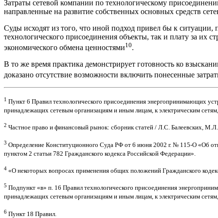
Затраты сетевой компании по технологическому присоединени
направленные на развитие собственных основных средств сете
Суды исходят из того, что иной подход привел бы к ситуации,
технологического присоединения объекты, так и плату за их ст
10
экономического обмена ценностями
.
В то же время практика демонстрирует готовность ко взыскани
доказано отсутствие возможности включить понесенные затраты
1
Пункт 6 Правил технологического присоединения энергопринимающих устрой
принадлежащих сетевым организациям и иным лицам, к электрическим сетям,
2
Частное право и финансовый рынок: сборник статей / Л.С. Балеевских, М.Л. Ба
3
Определение Конституционного Суда РФ от 6 июня 2002 г. № 115-О «Об от
пунктом 2 статьи 782 Гражданского кодекса Российской Федерации».
4
«О некоторых вопросах применения общих положений Гражданского кодекса
5
Подпункт «в» п. 16 Правил технологического присоединения энергопринима
принадлежащих сетевым организациям и иным лицам, к электрическим сетям,
6
Пункт 18 Правил.