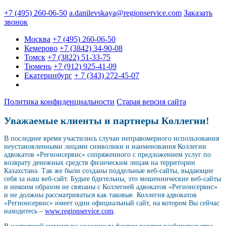
+7 (495) 260-06-50
a.danilevskaya@regionservice.com
Заказать
звонок
Москва
+7 (495) 260-06-50
Кемерово
+7 (3842) 34-90-08
Томск
+7 (3822) 51-33-75
Тюмень
+7 (912) 925-41-09
Екатеринбург
+ 7 (343) 272-45-07
Политика конфиденциальности
Старая версия сайта
Уважаемые клиенты и партнеры Коллегии!
В последнее время участились случаи неправомерного использования
неустановленными лицами символики и наименования Коллегии
адвокатов «Регионсервис» сопряженного с предложением услуг по
возврату денежных средств физическим лицам на территории
Казахстана. Так же были созданы поддельные веб-сайты, выдающие
себя за наш веб-сайт. Будьте бдительны, это мошеннические веб-сайты
и никоим образом не связаны с Коллегией адвокатов «Регионсервис»
и не должны рассматриваться как таковые. Коллегия адвокатов
«Регионсервис» имеет один официальный сайт, на котором Вы сейчас
находитесь –
www.regionservice.com
.