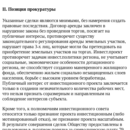
II. Позиция прокуратуры
Указанные сделки являются мнимыми, без намерения создать
правовые последствия. Договор аренды заключен в
нарушение закона без проведения торгов, посягает на
публичные интересы, противоречит существу
законодательного регулирования аренды земельных участков,
нарушает права 3-х лиц, которые могли бы претендовать на
приобретение земельных участков на торгах. Инвест.проект
противоречит задачам инвест.политики региона, не учитывает
социальные, экономические особенности дотационного
региона, не способствует созданию маневренного жилищного
фонда, обеспечению жильем социально незащищенных слоев
населения, борьбе с высоким уровнем безработицы.
Публичный интерес от инвестиционного проекта заключается
только в создании незначительного количества рабочих мест,
что нельзя признать соразмерным и направленным на
соблюдение интересов субъекта.
Кроме того, к полномочиям инвестиционного совета
относится только признание проекта инвестиционным (либо
мотивированный отказ), не признание проекта масштабным.
В результате совершения сделок Обществу предоставлены в
пользование в льготном порядке за символическую плату 79