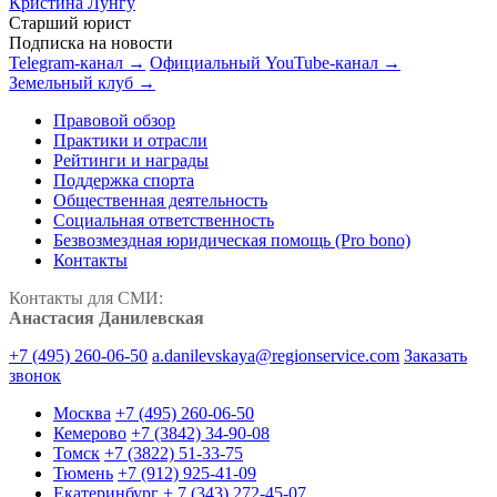
Кристина Лунгу
Старший юрист
Подписка на новости
Telegram-канал →
Официальный YouTube-канал →
Земельный клуб →
Правовой обзор
Практики и отрасли
Рейтинги и награды
Поддержка спорта
Общественная деятельность
Социальная ответственность
Безвозмездная юридическая помощь (Pro bono)
Контакты
Контакты для СМИ:
Анастасия Данилевская
+7 (495) 260-06-50
a.danilevskaya@regionservice.com
Заказать
звонок
Москва
+7 (495) 260-06-50
Кемерово
+7 (3842) 34-90-08
Томск
+7 (3822) 51-33-75
Тюмень
+7 (912) 925-41-09
Екатеринбург
+ 7 (343) 272-45-07