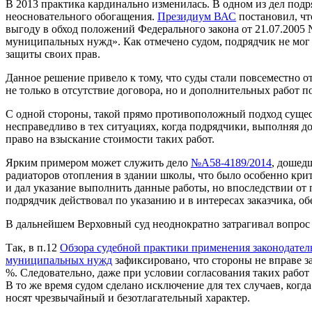
В 2013 практика кардинально изменилась. В одном из дел подря
неосновательного обогащения.
Президиум ВАС
постановил, чт
выгоду в обход положений Федерального закона от 21.07.2005 
муниципальных нужд». Как отмечено судом, подрядчик не мог 
защиты своих прав.
Данное решение привело к тому, что суды стали повсеместно 
не только в отсутствие договора, но и дополнительных работ
С одной стороны, такой прямо противоположный подход сущес
несправедливо в тех ситуациях, когда подрядчики, выполняя д
право на взыскание стоимости таких работ.
Ярким примером может служить дело
№А58-4189/2014
, дошед
радиаторов отопления в здании школы, что было особенно кри
и дал указание выполнить данные работы, но впоследствии от 
подрядчик действовал по указанию и в интересах заказчика, о
В дальнейшем Верховный суд неоднократно затрагивал вопрос 
Так, в п.12
Обзора судебной практики применения законодатель
муниципальных нужд
зафиксировано, что стороны не вправе з
%. Следовательно, даже при условии согласования таких работ
В то же время судом сделано исключение для тех случаев, ког
носят чрезвычайный и безотлагательный характер.