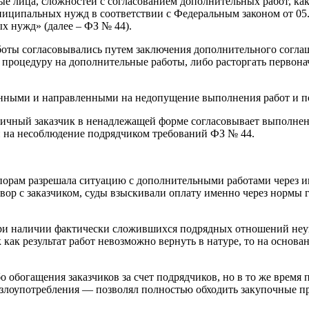
ные лица, сложностей с согласованием дополнительных работ, как
иципальных нужд в соответствии с Федеральным законом от 05.0
х нужд» (далее – ФЗ № 44).
оты согласовывались путем заключения дополнительного соглаш
 процедуру на дополнительные работы, либо расторгать первон
анными и направленными на недопущение выполнения работ и по
личный заказчик в ненадлежащей форме согласовывает выполнени
ой на несоблюдение подрядчиком требований ФЗ № 44.
орам разрешала ситуацию с дополнительными работами через ин
овор с заказчиком, суды взыскивали оплату именно через нормы 
 при наличии фактически сложившихся подрядных отношений неу
 как результат работ невозможно вернуть в натуре, то на основ
о обогащения заказчиков за счет подрядчиков, но в то же время
злоупотребления — позволял полностью обходить закупочные п