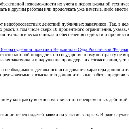
бъективной невозможности их учета в первоначальной техничес
ать к другим работам или продолжать уже начатые, либо ввести
т недобросовестных действий публичных заказчиков. Так, в де
работ, в том числе сверх 10-процентного ограничения, указав, 
я технологического цикла и обеспечения годности и прочности
Обзора судебной практики Верховного Суда Российской Федерац
огласно которой подрядчик по государственному контракту не вп
ласия заказчика и в нарушение процедуры их согласования, уст
на необходимость детального исследования характера дополните
то предъявляемые к взысканию дополнительные работы представ
ному контракту во многом зависят от своевременных действий 
тации перед подачей заявки на участие в торгах. В ряде случае