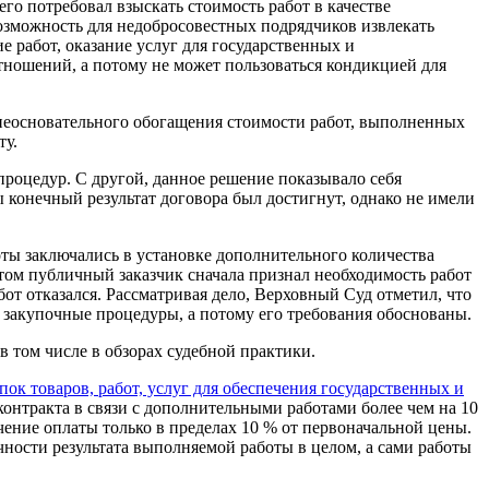
го потребовал взыскать стоимость работ в качестве
озможность для недобросовестных подрядчиков извлекать
 работ, оказание услуг для государственных и
тношений, а потому не может пользоваться кондикцией для
е неосновательного обогащения стоимости работ, выполненных
ту.
роцедур. С другой, данное решение показывало себя
ы конечный результат договора был достигнут, однако не имели
ты заключались в установке дополнительного количества
том публичный заказчик сначала признал необходимость работ
от отказался. Рассматривая дело, Верховный Суд отметил, что
и закупочные процедуры, а потому его требования обоснованы.
 том числе в обзорах судебной практики.
ок товаров, работ, услуг для обеспечения государственных и
онтракта в связи с дополнительными работами более чем на 10
ение оплаты только в пределах 10 % от первоначальной цены.
чности результата выполняемой работы в целом, а сами работы