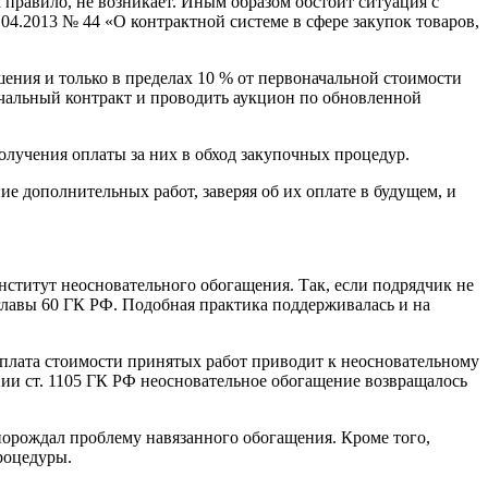
 правило, не возникает. Иным образом обстоит ситуация с
4.2013 № 44 «О контрактной системе в сфере закупок товаров,
ения и только в пределах 10 % от первоначальной стоимости
ачальный контракт и проводить аукцион по обновленной
лучения оплаты за них в обход закупочных процедур.
е дополнительных работ, заверяя об их оплате в будущем, и
ститут неосновательного обогащения. Так, если подрядчик не
главы 60 ГК РФ. Подобная практика поддерживалась и на
плата стоимости принятых работ приводит к неосновательному
ании ст. 1105 ГК РФ неосновательное обогащение возвращалось
 порождал проблему навязанного обогащения. Кроме того,
роцедуры.