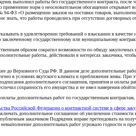
дчик выполнил работы без государственного контракта, после че
о применение норм о неосновательном обогащении открывает в
№ 94-ФЗ «О размещении заказов на поставки товаров, выполнение
не знать, что работы проводились при отсутствии договорных о
отказывать в удовлетворении требований о взыскании в качеств
 по заключенному государственному или муниципальному контрак
твенным образом сократил возможности по обходу закупочных п
ополнительные работы, действовали в интересах заказчика, чтоб
шее до Верховного Суда РФ. В данном деле дополнительные рабо
тично в условиях якутского климата и приближения зимы. При э
подписания дополнительного соглашения, принятия и оплаты раб
беспечил сохранность его имущества и не имел намерения обойт
оплаты дополнительных работ по государственным контрактам, в
ства Российской Федерации о контрактной системе в сфере закуп
аключать дополнительное соглашение об увеличении стоимости к
 публичным заказчиком Подрядчик вправе претендовать на получ
да невыполнение дополнительных работ угрожало годности и про