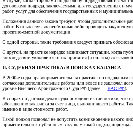
В случае, когда сторонами по договору подряда являются част
договорами подряда, заключаемыми для государственных и мун
работ, услуг для обеспечения государственных и муниципальны
Положения данного закона требуют, чтобы дополнительные раб
работ. В иных случаях необходимо либо проводить закупочную
проектно-сметной документации.
С одной стороны, такие требования следует признать обоснов
С другой, на практике нередко возникают ситуации, когда пуб
впоследствии уклоняется от их принятия (и оплаты) со ссылк
II. СУДЕБНАЯ ПРАКТИКА: В ПОИСКАХ БАЛАНСА
В 2000-е годы правоприменительная практика по подрядным сп
согласовал дополнительные работы или вовсе не заключал дог
уровне Высшего Арбитражного Суда РФ (далее —
ВАС РФ
).
В спорах по данным делам суды исходили из той логики, что
обогащению заказчика за счет лица, выполнившего работы. Так
именно в виде стоимости работ.
Такой подход позволял не допустить возникновение какого-либ
применительно к публичным закупкам такой подход порождал 