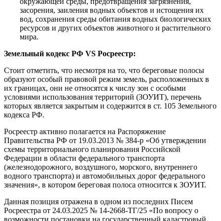
окружающей среды, предотвращения загрязнения,
засорения, заиления водных объектов и истощения их
вод, сохранения среды обитания водных биологических
ресурсов и других объектов животного и растительного
мира.
Земельный кодекс РФ VS Росреестр:
Стоит отметить, что несмотря на то, что береговые полосы
образуют особый правовой режим земель, расположенных в
их границах, они не относятся к числу зон с особыми
условиями использования территорий (ЗОУИТ), перечень
которых является закрытым и содержится в ст. 105 Земельного
кодекса РФ.
Росреестр активно полагается на Распоряжение
Правительства РФ от 19.03.2013 № 384-р «Об утверждении
схемы территориального планирования Российской
Федерации в области федерального транспорта
(железнодорожного, воздушного, морского, внутреннего
водного транспорта) и автомобильных дорог федерального
значения», в котором береговая полоса относится к ЗОУИТ.
Данная позиция отражена в одном из последних Писем
Росреестра от 24.03.2025 № 14-2668-ТГ/25 «По вопросу о
возможности постановки на государственный кадастровый