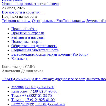
Уголовно-правовая защита бизнеса
23 июля, 2026
Все новости и события →
Подписка на новости
Telegram-канал →
Официальный YouTube-канал →
Земельный 
Правовой обзор
Практики и отрасли
Рейтинги и награды
Поддержка спорта
Общественная деятельность
Социальная ответственность
Безвозмездная юридическая помощь (Pro bono)
Контакты
Контакты для СМИ:
Анастасия Данилевская
+7 (495) 260-06-50
a.danilevskaya@regionservice.com
Заказать зв
Москва
+7 (495) 260-06-50
Кемерово
+7 (3842) 34-90-08
Томск
+7 (3822) 51-33-75
Тюмень
+7 (912) 925-41-09
Екатеринбург
+ 7 (343) 272-45-07