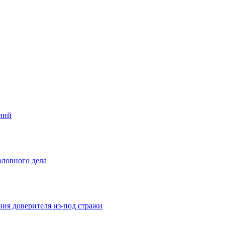
ений
оловного дела
ния доверителя из-под стражи