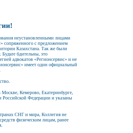
гии!
зования неустановленными лицами
с» сопряженного с предложением
ритории Казахстана. Так же были
 Будьте бдительны, это
егией адвокатов «Регионсервис» и не
егионсервис» имеет один официальный
.
ство.
 Москве, Кемерово, Екатеринбурге,
ии Российской Федерации и указаны
странах СНГ и мира, Коллегия не
 средств физическим лицам, ранее
м.