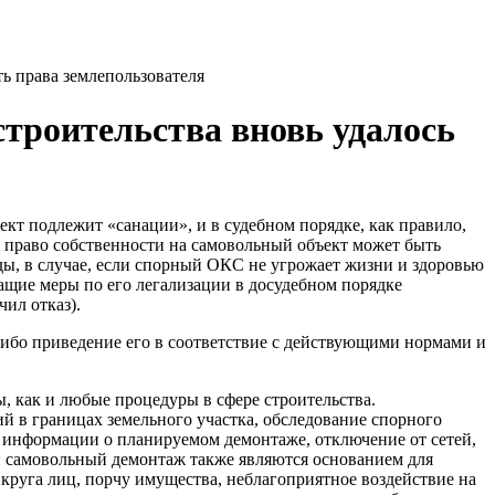
ь права землепользователя
троительства вновь удалось
ект подлежит «санации», и в судебном порядке, как правило,
Ф, право собственности на самовольный объект может быть
ды, в случае, если спорный ОКС не угрожает жизни и здоровью
ащие меры по его легализации в досудебном порядке
ил отказ).
 либо приведение его в соответствие с действующими нормами и
, как и любые процедуры в сфере строительства.
ий в границах земельного участка, обследование спорного
 информации о планируемом демонтаже, отключение от сетей,
ли самовольный демонтаж также являются основанием для
круга лиц, порчу имущества, неблагоприятное воздействие на