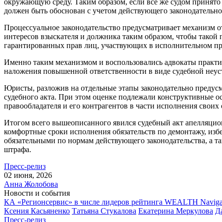
окружающую среду. Таким образом, если все же судом принято 
должен быть обоснован с учетом действующего законодательно
Процессуальное законодательство предусматривает механизм о
интересов взыскателя и должника таким образом, чтобы такой 
гарантированных прав лиц, участвующих в исполнительном прои
Именно таким механизмом и воспользовались адвокаты практик
наложения повышенной ответственности в виде судебной неус
Юристы, разложив на отдельные этапы законодательно предусм
судебного акта. При этом оценке подлежали конструктивные ос
правообладателя и его контрагентов в части исполнения своих 
Итогом всего вышеописанного явился судебный акт апелляцион
комфортные сроки исполнения обязательств по демонтажу, из
обязательными по нормам действующего законодательства, а т
штрафа.
Пресс-релиз
02 июня, 2026
Анна Жолобова
Новости и события
КА «Регионсервис» в числе лидеров рейтинга WEALTH Naviga
Ксения Касьяненко
Татьяна Стукалова
Екатерина Меркулова
Д
Пресс-релиз