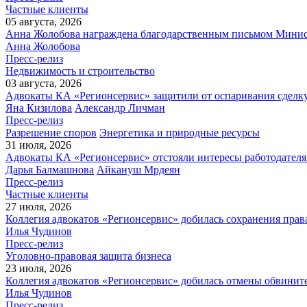
Частные клиенты
05 августа, 2026
Анна Жолобова награждена благодарственным письмом Мини
Анна Жолобова
Пресс-релиз
Недвижимость и строительство
03 августа, 2026
Адвокаты КА «Регионсервис» защитили от оспаривания сделку
Яна Кизилова
Александр Личман
Пресс-релиз
Разрешение споров
Энергетика и природные ресурсы
31 июля, 2026
Адвокаты КА «Регионсервис» отстояли интересы работодателя
Дарья Балмашнова
Айкануш Мрдеян
Пресс-релиз
Частные клиенты
27 июля, 2026
Коллегия адвокатов «Регионсервис» добилась сохранения прав
Илья Чудинов
Пресс-релиз
Уголовно-правовая защита бизнеса
23 июля, 2026
Коллегия адвокатов «Регионсервис» добилась отмены обвините
Илья Чудинов
Пресс-релиз