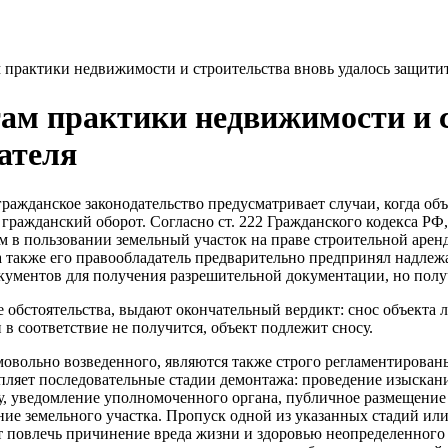
 практики недвижимости и строительства вновь удалось защитит
там практики недвижимости и с
ателя
ажданское законодательство предусматривает случаи, когда объ
в гражданский оборот. Согласно ст. 222 Гражданского кодекса Р
 в пользовании земельный участок на праве строительной арен
а также его правообладатель предварительно предпринял надлеж
ументов для получения разрешительной документации, но получ
е обстоятельства, выдают окончательный вердикт: снос объекта
 в соответствие не получится, объект подлежит сносу.
овольно возведенного, являются также строго регламентированы
епляет последовательные стадии демонтажа: проведение изыскан
у, уведомление уполномоченного органа, публичное размещение
ние земельного участка. Пропуск одной из указанных стадий и
т повлечь причинение вреда жизни и здоровью неопределенного 