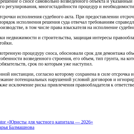
решение о сносе самовольно возведенного объекта и указанный а
го регулирования, многостадийности процедур и необходимости
тсрочки исполнения судебного акта. При предоставлении отсроч
порядок исполнения решения суда отвечал требованиям справедл
зводстве, в том числе права взыскателя на исполнение судебно
и недвижимости и строительства, защищая интересы правооблад
тойки.
отренную процедуру сноса, обосновали срок для демонтажа объе
обенности возведенного строения, его объем, тип грунта, на ко
обязательств, срок по которым уже наступил.
ной инстанции, согласно которому сохранена в силе отсрочка и
бежание потенциальных нарушений условий договоров и игнори
акже исключение риска привлечения правообладателя к ответств
tor «Юристы для частного капитала — 2026»
арья Балмашнова