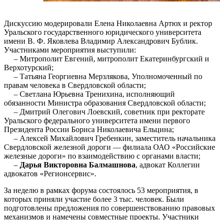
Дискуссию модерировали Елена Николаевна Артюх и ректор
Уральского государственного юридического университета
имени В. Ф. Яковлева Владимир Александрович Бублик.
Участниками мероприятия выступили:
– Митрополит Евгений, митрополит Екатеринбургский и
Верхотурский;
– Татьяна Георгиевна Мерзлякова, Уполномоченный по
правам человека в Свердловской области;
– Светлана Юрьевна Тренихина, исполняющий
обязанности Министра образования Свердловской области;
– Дмитрий Олегович Лоевский, советник при ректорате
Уральского федерального университета имени первого
Президента России Бориса Николаевича Ельцина;
– Алексей Михайлович Гребенкин, заместитель начальника
Свердловской железной дороги — филиала ОАО «Российские
железные дороги» по взаимодействию с органами власти;
–
Дарья Викторовна Балмашнова
, адвокат Коллегии
адвокатов «Регионсервис».
За неделю в рамках форума состоялось 53 мероприятия, в
которых приняли участие более 3 тыс. человек. Были
подготовлены предложения по совершенствованию правовых
механизмов и намечены совместные проекты. Участники