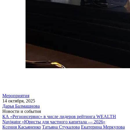
Мероприятия
14 октября, 2025
Дарья Балмашнова
Новости и события
КА «Регионсервис» в числе лидеров рейтинга WEALTH
Navigator «Юристы для частного капитала — 2026»
Ксения Касьяненко
Татьяна Стукалова
Екатерина Меркулова