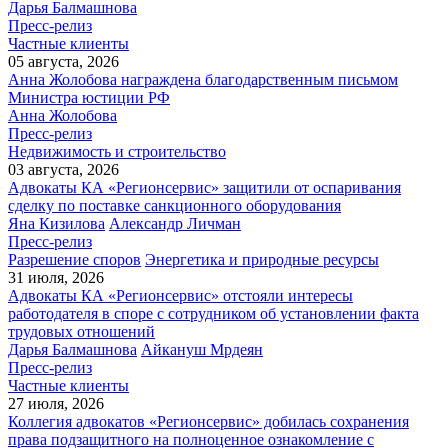
Дарья Балмашнова
Пресс-релиз
Частные клиенты
05 августа, 2026
Анна Жолобова награждена благодарственным письмом
Министра юстиции РФ
Анна Жолобова
Пресс-релиз
Недвижимость и строительство
03 августа, 2026
Адвокаты КА «Регионсервис» защитили от оспаривания
сделку по поставке санкционного оборудования
Яна Кизилова
Александр Личман
Пресс-релиз
Разрешение споров
Энергетика и природные ресурсы
31 июля, 2026
Адвокаты КА «Регионсервис» отстояли интересы
работодателя в споре с сотрудником об установлении факта
трудовых отношений
Дарья Балмашнова
Айкануш Мрдеян
Пресс-релиз
Частные клиенты
27 июля, 2026
Коллегия адвокатов «Регионсервис» добилась сохранения
права подзащитного на полноценное ознакомление с