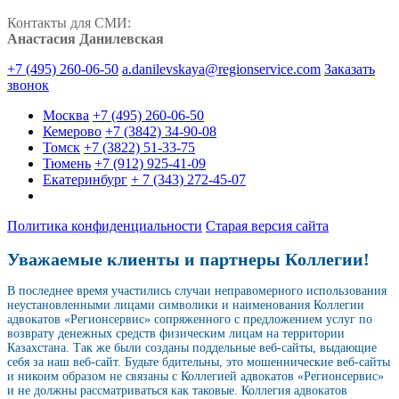
Контакты для СМИ:
Анастасия Данилевская
+7 (495) 260-06-50
a.danilevskaya@regionservice.com
Заказать
звонок
Москва
+7 (495) 260-06-50
Кемерово
+7 (3842) 34-90-08
Томск
+7 (3822) 51-33-75
Тюмень
+7 (912) 925-41-09
Екатеринбург
+ 7 (343) 272-45-07
Политика конфиденциальности
Старая версия сайта
Уважаемые клиенты и партнеры Коллегии!
В последнее время участились случаи неправомерного использования
неустановленными лицами символики и наименования Коллегии
адвокатов «Регионсервис» сопряженного с предложением услуг по
возврату денежных средств физическим лицам на территории
Казахстана. Так же были созданы поддельные веб-сайты, выдающие
себя за наш веб-сайт. Будьте бдительны, это мошеннические веб-сайты
и никоим образом не связаны с Коллегией адвокатов «Регионсервис»
и не должны рассматриваться как таковые. Коллегия адвокатов