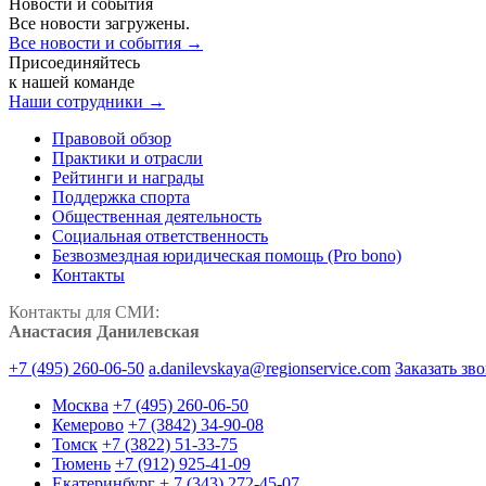
Новости и события
Все новости загружены.
Все новости и события →
Присоединяйтесь
к нашей команде
Наши сотрудники →
Правовой обзор
Практики и отрасли
Рейтинги и награды
Поддержка спорта
Общественная деятельность
Социальная ответственность
Безвозмездная юридическая помощь (Pro bono)
Контакты
Контакты для СМИ:
Анастасия Данилевская
+7 (495) 260-06-50
a.danilevskaya@regionservice.com
Заказать зв
Москва
+7 (495) 260-06-50
Кемерово
+7 (3842) 34-90-08
Томск
+7 (3822) 51-33-75
Тюмень
+7 (912) 925-41-09
Екатеринбург
+ 7 (343) 272-45-07