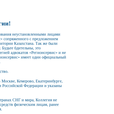
гии!
зования неустановленными лицами
с» сопряженного с предложением
ритории Казахстана. Так же были
 Будьте бдительны, это
егией адвокатов «Регионсервис» и не
егионсервис» имеет один официальный
.
ство.
 Москве, Кемерово, Екатеринбурге,
ии Российской Федерации и указаны
странах СНГ и мира, Коллегия не
 средств физическим лицам, ранее
м.