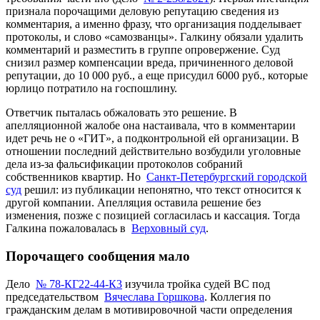
признала порочащими деловую репутацию сведения из
комментария, а именно фразу, что организация подделывает
протоколы, и слово «самозванцы». Галкину обязали удалить
комментарий и разместить в группе опровержение. Суд
снизил размер компенсации вреда, причиненного деловой
репутации, до 10 000 руб., а еще присудил 6000 руб., которые
юрлицо потратило на госпошлину.
Ответчик пыталась обжаловать это решение. В
апелляционной жалобе она настаивала, что в комментарии
идет речь не о «ГИТ», а подконтрольной ей организации. В
отношении последний действительно возбудили уголовные
дела из-за фальсификации протоколов собраний
собственников квартир. Но
Санкт-Петербургский городской
суд
решил: из публикации непонятно, что текст относится к
другой компании. Апелляция оставила решение без
изменения, позже с позицией согласилась и кассация. Тогда
Галкина пожаловалась в
Верховный суд
.
Порочащего сообщения мало
Дело
№ 78-КГ22-44-К3
изучила тройка судей ВС под
председательством
Вячеслава Горшкова
. Коллегия по
гражданским делам в мотивировочной части определения