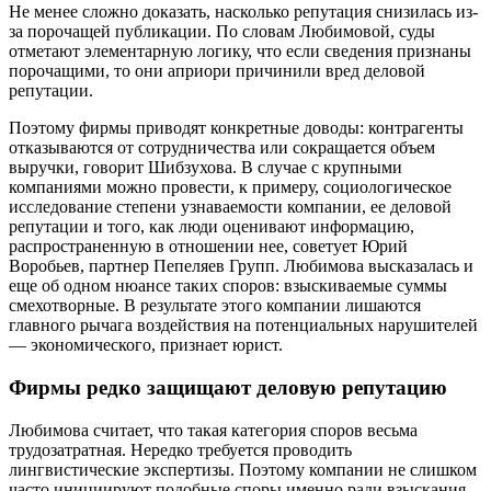
Не менее сложно доказать, насколько репутация снизилась из-
за порочащей публикации. По словам Любимовой, суды
отметают элементарную логику, что если сведения признаны
порочащими, то они априори причинили вред деловой
репутации.
Поэтому фирмы приводят конкретные доводы: контрагенты
отказываются от сотрудничества или сокращается объем
выручки, говорит Шибзухова. В случае с крупными
компаниями можно провести, к примеру, социологическое
исследование степени узнаваемости компании, ее деловой
репутации и того, как люди оценивают информацию,
распространенную в отношении нее, советует Юрий
Воробьев, партнер Пепеляев Групп. Любимова высказалась и
еще об одном нюансе таких споров: взыскиваемые суммы
смехотворные. В результате этого компании лишаются
главного рычага воздействия на потенциальных нарушителей
— экономического, признает юрист.
Фирмы редко защищают деловую репутацию
Любимова считает, что такая категория споров весьма
трудозатратная. Нередко требуется проводить
лингвистические экспертизы. Поэтому компании не слишком
часто инициируют подобные споры именно ради взыскания