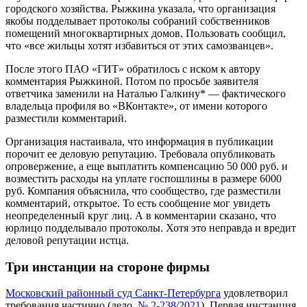
городского хозяйства. Рыжкина указала, что организация
якобы подделывает протоколы собраний собственников
помещений многоквартирных домов. Пользовать сообщил,
что «все жильцы хотят избавиться от этих самозванцев».
После этого ПАО «ГИТ» обратилось с иском к автору
комментария Рыжкиной. Потом по просьбе заявителя
ответчика заменили на Наталью Галкину* — фактического
владельца профиля во «ВКонтакте», от имени которого
разместили комментарий.
Организация настаивала, что информация в публикации
порочит ее деловую репутацию. Требовала опубликовать
опровержение, а еще выплатить компенсацию 50 000 руб. и
возместить расходы на уплате госпошлины в размере 6000
руб. Компания объяснила, что сообщество, где разместили
комментарий, открытое. То есть сообщение мог увидеть
неопределенный круг лиц. А в комментарии сказано, что
юрлицо подделывало протоколы. Хотя это неправда и вредит
деловой репутации истца.
Три инстанции на стороне фирмы
Московский районный суд Санкт-Петербурга
удовлетворил
требования частично (дело
№ 2-238/2021
). Первая инстанция