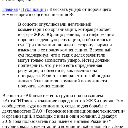
Главная
/
Публикации
/
Взыскать ущерб от порочащего
комментария в соцсетях: позиция ВС
В соцсети опубликовали негативный
комментарий об организации, которая работает
в сфере ЖКХ. Юрлицо решило, что информация
порочит ее деловую репутацию, и обратилось в
суд. Три инстанции встали на сторону фирмы и
взыскали в ее пользу компенсацию. Верховный
суд подчеркнул, что в таких делах заявители
могут только возместить ущерб. Истец должен
подтвердить, что у него есть определенная
репутация, и объяснить, как именно она
пострадала. Юристы говорят, что такой подход
лишает большинство компаний возможности
получить компенсацию.
В соцсети «ВКонтакте» есть группа под названием
«АнтиГИТовская коалиция: народ против ЖКХ-спрута». Это
сообщество, судя по описанию, создано для борьбы с
деятельностью ПАО «Городские инновационные технологии»
и организаций, входящих с ним в один холдинг. 3 декабря
2019 года пользователь под именем Наталья Рыжкина*
опубликовала комментарий о компании, работающей в сфере