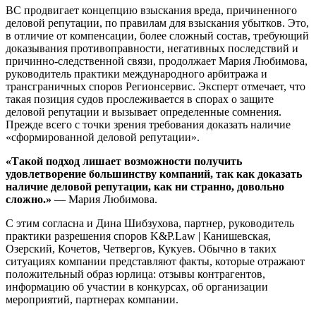
ВС продвигает концепцию взыскания вреда, причиненного
деловой репутации, по правилам для взыскания убытков. Это,
в отличие от компенсации, более сложный состав, требующий
доказывания противоправности, негативных последствий и
причинно-следственной связи, продолжает Мария Любимова,
руководитель практики международного арбитража и
трансграничных споров Регионсервис. Эксперт отмечает, что
такая позиция судов прослеживается в спорах о защите
деловой репутации и вызывает определенные сомнения.
Прежде всего с точки зрения требования доказать наличие
«сформированной деловой репутации».
«Такой подход лишает возможности получить
удовлетворение большинству компаний, так как доказать
наличие деловой репутации, как ни странно, довольно
сложно.»
— Мария Любимова.
С этим согласна и Дина Шибзухова, партнер, руководитель
практики разрешения споров K&P.Law | Канишевская,
Озерский, Кочетов, Четвергов, Кукуев. Обычно в таких
ситуациях компании представляют факты, которые отражают
положительный образ юрлица: отзывы контрагентов,
информацию об участии в конкурсах, об организации
мероприятий, партнерах компании.