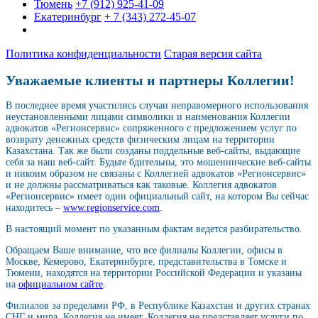
Тюмень
+7 (912) 925-41-09
Екатеринбург
+ 7 (343) 272-45-07
Политика конфиденциальности
Старая версия сайта
Уважаемые клиенты и партнеры Коллегии!
В последнее время участились случаи неправомерного использования
неустановленными лицами символики и наименования Коллегии
адвокатов «Регионсервис» сопряженного с предложением услуг по
возврату денежных средств физическим лицам на территории
Казахстана. Так же были созданы поддельные веб-сайты, выдающие
себя за наш веб-сайт. Будьте бдительны, это мошеннические веб-сайты
и никоим образом не связаны с Коллегией адвокатов «Регионсервис»
и не должны рассматриваться как таковые. Коллегия адвокатов
«Регионсервис» имеет один официальный сайт, на котором Вы сейчас
находитесь –
www.regionservice.com
.
В настоящий момент по указанным фактам ведется разбирательство.
Обращаем Ваше внимание, что все филиалы Коллегии, офисы в
Москве, Кемерово, Екатеринбурге, представительства в Томске и
Тюмени, находятся на территории Российской Федерации и указаны
на
официальном сайте
.
Филиалов за пределами РФ, в Республике Казахстан и других странах
СНГ и мира, Коллегия не имеет. Коллегия не представляет услуги по