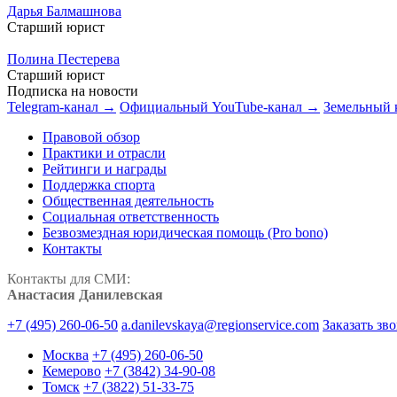
Дарья Балмашнова
Старший юрист
Полина Пестерева
Старший юрист
Подписка на новости
Telegram-канал →
Официальный YouTube-канал →
Земельный 
Правовой обзор
Практики и отрасли
Рейтинги и награды
Поддержка спорта
Общественная деятельность
Социальная ответственность
Безвозмездная юридическая помощь (Pro bono)
Контакты
Контакты для СМИ:
Анастасия Данилевская
+7 (495) 260-06-50
a.danilevskaya@regionservice.com
Заказать зв
Москва
+7 (495) 260-06-50
Кемерово
+7 (3842) 34-90-08
Томск
+7 (3822) 51-33-75