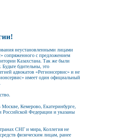
гии!
зования неустановленными лицами
с» сопряженного с предложением
ритории Казахстана. Так же были
 Будьте бдительны, это
егией адвокатов «Регионсервис» и не
егионсервис» имеет один официальный
.
ство.
 Москве, Кемерово, Екатеринбурге,
ии Российской Федерации и указаны
странах СНГ и мира, Коллегия не
 средств физическим лицам, ранее