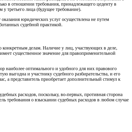
олько в отношении требования, принадлежащего цеденту в
 у третьего лица (будущее требование).
у оказания юридических услуг осуществлена не путем
аботанных судебной практикой.
конкретным делам. Наличие у лиц, участвующих в деле,
 имеет существенное значение для правоприменительной
бор наиболее оптимального и удобного для них правового
тую выгодна и участнику судебного разбирательства, и его
йчас, а представитель приобретает дополнительный стимул к
дебных расходов, поскольку, во-первых, противная сторона
итель требования о взыскании судебных расходов в любом случае