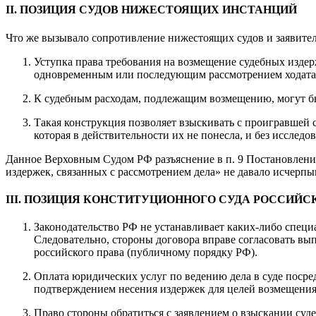
II. ПОЗИЦИЯ СУДОВ НИЖЕСТОЯЩИХ ИНСТАНЦИЙ
Что же вызывало сопротивление нижестоящих судов и заявит
Уступка права требования на возмещение судебных издер
одновременным или последующим рассмотрением ходатай
К судебным расходам, подлежащим возмещению, могут бы
Такая конструкция позволяет взыскивать с проигравшей с
которая в действительности их не понесла, и без исследо
Данное Верховным Судом РФ разъяснение в п. 9 Постановления
издержек, связанных с рассмотрением дела» не давало исчерпы
III. ПОЗИЦИЯ КОНСТИТУЦИОННОГО СУДА РОССИЙС
Законодательство РФ не устанавливает каких-либо специ
Следовательно, стороны договора вправе согласовать в
российского права (публичному порядку РФ).
Оплата юридических услуг по ведению дела в суде посре
подтверждением несения издержек для целей возмещения
Право стороны обратиться с заявлением о взыскании судеб