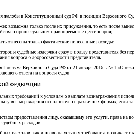
еля жалобы в Конституционный суд РФ в позиции Верховного С
жек возможна только после их присуждения, то есть после вынес
ства о процессуальном правопреемстве цессионария;
ть отнесены только фактические понесенные расходы;
тороны судебные издержки сразу в пользу представителя без пе
вания вопроса о добросовестности представителя.
 Пленума Верховного Суда РФ от 21 января 2016 г. № 1 «О нек
вающего ответа на вопросы судов.
КОЙ ФЕДЕРАЦИИ
альных требований к условиям о выплате вознаграждения исполн
ыплату вознаграждения исполнителю в различных формах, если 
дством предоставления лицу, оказавшему эти услуги, права на в
 судебных расходов.
ных расходов, как и право на уступку требования, возникает с 