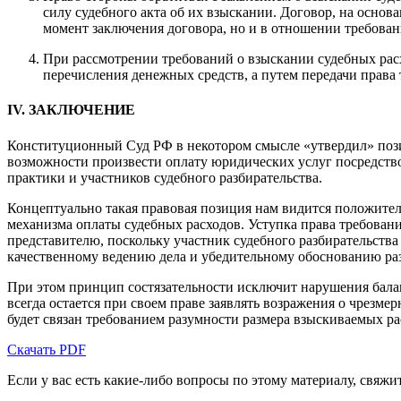
силу судебного акта об их взыскании. Договор, на основ
момент заключения договора, но и в отношении требовани
При рассмотрении требований о взыскании судебных расх
перечисления денежных средств, а путем передачи права
IV. ЗАКЛЮЧЕНИЕ
Конституционный Суд РФ в некотором смысле «утвердил» пози
возможности произвести оплату юридических услуг посредство
практики и участников судебного разбирательства.
Концептуально такая правовая позиция нам видится положител
механизма оплаты судебных расходов. Уступка права требовани
представителю, поскольку участник судебного разбирательства 
качественному ведению дела и убедительному обоснованию раз
При этом принцип состязательности исключит нарушения балан
всегда остается при своем праве заявлять возражения о чрезме
будет связан требованием разумности размера взыскиваемых ра
Скачать PDF
Если у вас есть какие-либо вопросы по этому материалу, свяж