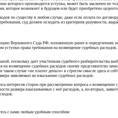
ании которого производится уступка, может быть заключен не т
я, которое возникнет в будущем или будет приобретено цедентом
одов по существу в любом случае, даже если оплата по договор
 требования, суд должен исходить из критериев разумности, выр
цию Верховного Суда РФ, изложенную ранее в определениях по 
м уступки права требования на возмещение судебных расходов,
ьной, поскольку дает участникам судебного разбирательства вы
я на возмещение судебных расходов своему представителю зачас
в таком случае «не платит деньги» в строгом смысле здесь и се
мера заявляемых ко взысканию судебных расходов.
са интересов сторон при рассмотрении вопроса о возмещении су
рности размера взыскиваемых с неё расходов, а, во-вторых, заяв
сходов.
итесь с нами любым удобным способом: