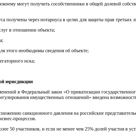
жнему могут получить сособственники в общей долевой собстве
уса получены через нотариуса в целях для защиты прав третьих 
слуг в отношении объекта;
а;
для этого необходимы сведения об объекте;
егаторного иска;
кой юрисдикции
менений в Федеральный закон «О приватизации государственно
регулирования имущественных отношений» введена возможность 
ть снижению санкционного давления на российские представите
изнес-процессов.
олее 50 участников, и если не менее чем 25% долей участия в у