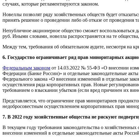
случаях, которые регламентируются законом.
Новеллы позволят ряду хозяйственных обществ будет отказатьс
принять решение о проведении либо об отказе от проведения т
Непубличное акционерное общество сможет воспользоваться дан
руб. Иными словами, новелла распространяется на те общества
Между тем, требования об обязательном аудите, несмотря на 
6. Государство ограничивает ряд прав миноритарных акцио
Федеральным законом
от 14.03.2022 № 55-ФЗ «О внесении изм
Федерации (Банке России)» и отдельные законодательные акты
Федерального закона «О внесении изменений в отдельные зак
осуществления ряда корпоративных прав. Новые регулирование
требованием о взыскании убытков (если вред причинен их вин
Представляется, что ограничение прав миноритариев продикто
недобросовестным осуществлением корпоративных прав мино
7. В 2022 году хозяйственные общества не рискуют подверг
В текущем году требования законодательства о хозяйственных
внесении изменений в отдельные законодательные акты Росси