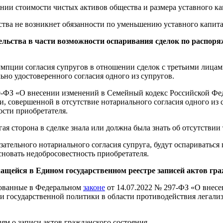
ении стоимости чистых активов общества и размера уставного ка
ества не возникнет обязанности по уменьшению уставного капит
ательства в части возможности оспаривания сделок по распо
мпции согласия супругов в отношении сделок с третьими лицам
ьно удостоверенного согласия одного из супругов.
0-ФЗ «О внесении изменений в Семейный кодекс Российской Фе
, совершенной в отсутствие нотариального согласия одного из с
сти приобретателя.
гая сторона в сделке знала или должна была знать об отсутствии 
зательного нотариального согласия супруга, будут оспариваться 
сновать недобросовестность приобретателя.
ащейся в Едином государственном реестре записей актов гр
ованные в Федеральном
законе
от 14.07.2022 № 297-ФЗ «О внесе
и государственной политики в области противодействия легали
ям о записи актов гражданского состояния.