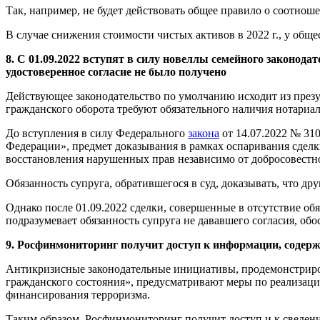
Так, например, не будет действовать общее правило о соотнош
В случае снижения стоимости чистых активов в 2022 г., у общ
8. С 01.09.2022 вступят в силу новеллы семейного законод
удостоверенное согласие не было получено
Действующее законодательство по умолчанию исходит из презу
гражданского оборота требуют обязательного наличия нотариал
До вступления в силу Федерального
закона
от 14.07.2022 № 31
Федерации», предмет доказывания в рамках оспаривания сделки
восстановления нарушенных прав независимо от добросовестно
Обязанность супруга, обратившегося в суд, доказывать, что дру
Однако после 01.09.2022 сделки, совершенные в отсутствие обя
подразумевает обязанность супруга не дававшего согласия, обо
9. Росфинмониторинг получит доступ к информации, содерж
Антикризисные законодательные инициативы, продемонстрир
гражданского состояния», предусматривают меры по реализаци
финансирования терроризма.
Таким образом, Росфинмониторинг получит доступ и к сведени