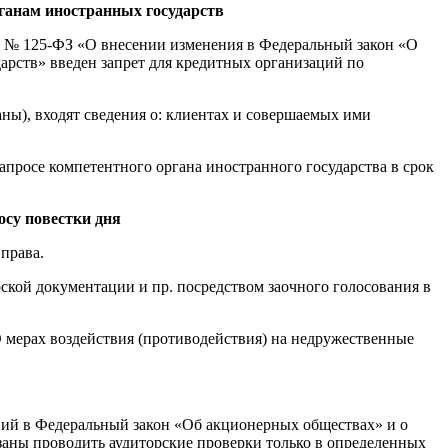
ганам иностранных государств
2 № 125-ФЗ «О внесении изменения в Федеральный закон «О
рств» введен запрет для кредитных организаций по
ны), входят сведения о: клиентах и совершаемых ими
просе компетентного органа иностранного государства в срок
осу повестки дня
права.
рской документации и пр. посредством заочного голосования в
 мерах воздействия (противодействия) на недружественные
ний в Федеральный закон «Об акционерных обществах» и о
аны проводить аудиторские проверки только в определенных