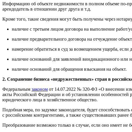
Информацию об объекте недвижимости в полном объеме по-пре
арендодатель в отношении друг друга и т.д.
Кроме того, такие сведения могут быть получены через нотари
наличие с третьим лицом договора на выполнение работ/у
наличие предварительного договора на отчуждение объект
намерение обратиться в суд за возмещением ущерба, если 
наличие оснований для заявлений виндикационного или н
наличие оснований для обращения взыскания на объект.
2. Сохранение бизнеса «недружественных» стран в российс
Федеральным
законом
от 14.07.2022 № 320-ФЗ «О внесении из
акты Российской Федерации и об установлении особенностей 
юридического лица в хозяйственное общество.
Подобная мера, по задумке законодателя, будет способствова
с российскими контрагентами, а также существовавших ранее б
Преобразование возможно только в случае, если оно имеет не б