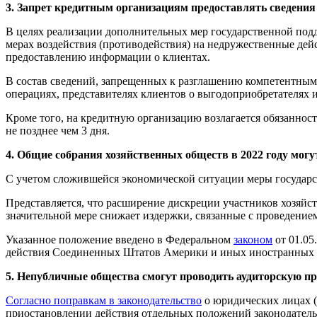
3. Запрет кредитным организациям предоставлять сведени
В целях реализации дополнительных мер государственной по
мерах воздействия (противодействия) на недружественные де
предоставлению информации о клиентах.
В состав сведений, запрещенных к разглашению компетентным 
операциях, представителях клиентов о выгодоприобретателях 
Кроме того, на кредитную организацию возлагается обязаннос
не позднее чем 3 дня.
4. Общие собрания хозяйственных обществ в 2022 году могу
С учетом сложившейся экономической ситуации меры государс
Представляется, что расширение дискреции участников хозяйст
значительной мере снижает издержки, связанные с проведением
Указанное положение введено в Федеральном
законом
от 01.05
действия Соединенных Штатов Америки и иных иностранных г
5. Непубличные общества смогут проводить аудиторскую пр
Согласно поправкам в законодательство
о юридических лицах (
приостановлении действия отдельных положений законодатель