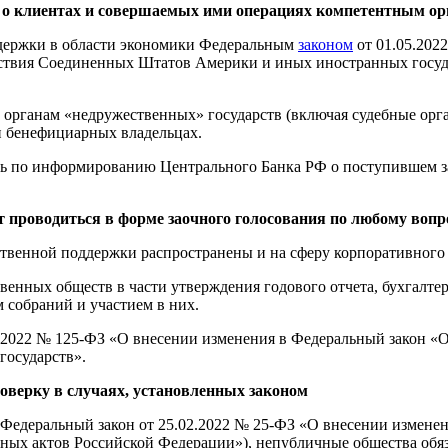
я о клиентах и совершаемых ими операциях компетентным ор
ддержки в области экономики Федеральным
законом
от 01.05.202
йствия Соединенных Штатов Америки и иных иностранных госуда
органам «недружественных» государств (включая судебные орга
и бенефициарных владельцах.
ть по информированию Центрального Банка РФ о поступившем за
т проводиться в форме заочного голосования по любому вопр
твенной поддержки распространены и на сферу корпоративного 
венных обществ в части утверждения годового отчета, бухгалте
 собраний и участием в них.
.2022 № 125-ФЗ «О внесении изменения в Федеральный закон «О
осударств».
оверку в случаях, установленных законом
Федеральный закон от 25.02.2022 № 25-ФЗ «О внесении измене
ных актов Российской Федерации»), непубличные общества обяз