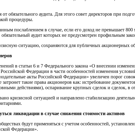
я от обязательного аудита. Для этого совет директоров при под
акой процедуры.
ным послаблением в случае, если его доход не превышает 800 м
, обязательный аудит которых не предусмотрен профильным зако
кризисную ситуацию, сохраняются для публичных акционерных об
неров
енений в статьи 6 и 7 Федерального закона «О внесении измене
 Российской Федерации в части особенностей изменения условий
онодательные акты Российской Федерации» увеличен порог сово
 затронет такие права акционеров как: истребование документо
овными действиями), оспаривание крупных сделок и сделок, в о
вано кризисной ситуацией и направлено стабилизацию деятельно
ритариями.
нуться ликвидации в случае снижения стоимости активов
 обществах будут применяться с учетом особенностей, установл
йской Федерации».