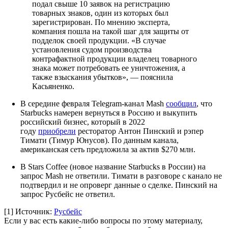
подал свыше 10 заявок на регистрацию
товарных знаков, один из которых был
зарегистрирован. По мнению эксперта,
компания пошла на такой шаг для защиты от
подделок своей продукции. «В случае
установления судом производства
контрафактной продукции владелец товарного
знака может потребовать ее уничтожения, а
также взыскания убытков», — пояснила
Касьяненко.
В середине февраля Telegram-канал Mash
сообщил
, что
Starbucks намерен вернуться в Россию и выкупить
российский бизнес, который в 2022
году
приобрели
ресторатор Антон Пинский и рэпер
Тимати (Тимур Юнусов). По данным канала,
американская сеть предложила за актив $270 млн.
В Stars Coffee (новое название Starbucks в России) на
запрос Mash не ответили. Тимати в разговоре с канало не
подтвердил и не опроверг данные о сделке. Пинский на
запрос Русбейс не ответил.
[1]
Источник:
Русбейс
Если у вас есть какие-либо вопросы по этому материалу,