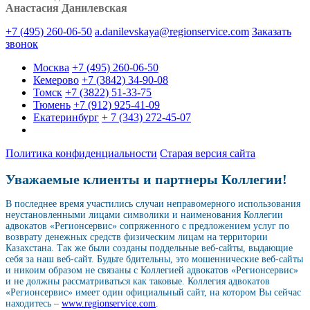
Анастасия Данилевская
+7 (495) 260-06-50
a.danilevskaya@regionservice.com
Заказать
звонок
Москва
+7 (495) 260-06-50
Кемерово
+7 (3842) 34-90-08
Томск
+7 (3822) 51-33-75
Тюмень
+7 (912) 925-41-09
Екатеринбург
+ 7 (343) 272-45-07
Политика конфиденциальности
Старая версия сайта
Уважаемые клиенты и партнеры Коллегии!
В последнее время участились случаи неправомерного использования
неустановленными лицами символики и наименования Коллегии
адвокатов «Регионсервис» сопряженного с предложением услуг по
возврату денежных средств физическим лицам на территории
Казахстана. Так же были созданы поддельные веб-сайты, выдающие
себя за наш веб-сайт. Будьте бдительны, это мошеннические веб-сайты
и никоим образом не связаны с Коллегией адвокатов «Регионсервис»
и не должны рассматриваться как таковые. Коллегия адвокатов
«Регионсервис» имеет один официальный сайт, на котором Вы сейчас
находитесь –
www.regionservice.com
.