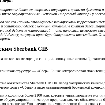
«Сбера»
стиционном банкинге, торговых операциях с ценными бумагами и
числе государственные. Основной «торговый коридор» у Sberba
гда же его «дочка» столкнулась с блокировками корреспондентск
e и остановкой сделок с ценными бумагами в крупном депозитарии
ла под действие контрсанкций — она, например, не может выво
ncial Advisory, запущена процедура банкротства инвестбанка. 
торами.
нским Sberbank CIB
 за несколько месяцев до санкций, совокупные активы британског
ринская структура — «Сбер». Он же контролировал значительну
чистые обязательства Sberbank CIB UK перед материнским банком
ычетом долга «Сбера» в виде невыплаченной брокерской комиссии
ии находилось более $100 млн, которые управляющие не могли ис
е об урегулировании, которое предполагало, что обязательства
ходимо разрешение Управления по осуществлению финансовых сан