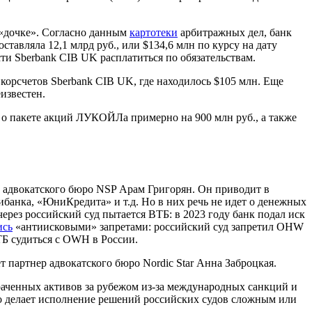
 «дочке». Согласно данным
картотеки
арбитражных дел, банк
тавляла 12,1 млрд руб., или $134,6 млн по курсу на дату
ти Sberbank CIB UK расплатиться по обязательствам.
корсчетов Sberbank CIB UK, где находилось $105 млн. Еще
известен.
т о пакете акций ЛУКОЙЛа примерно на 900 млн руб., а также
р адвокатского бюро NSP Арам Григорян. Он приводит в
анка, «ЮниКредита» и т.д. Но в них речь не идет о денежных
рез российский суд пытается ВТБ: в 2023 году банк подал иск
ись
«антиисковыми» запретами: российский суд запретил OHW
ТБ судиться с OWH в России.
 партнер адвокатского бюро Nordic Star Анна Заброцкая.
аченных активов за рубежом из-за международных санкций и
о делает исполнение решений российских судов сложным или