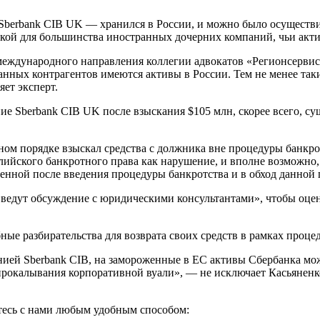
Sberbank CIB UK — хранился в России, и можно было осуществ
тикой для большинства иностранных дочерних компаний, чьи акт
еждународного направления коллегии адвокатов «Регионсервис» 
ранных контрагентов имеются активы в России. Тем не менее та
ет эксперт.
Sberbank CIB UK после взыскания $105 млн, скорее всего, сущ
ом порядке взыскал средства с должника вне процедуры банкротс
нглийского банкротного права как нарушение, и вполне возможн
енной после введения процедуры банкротства и в обход данной
е «ведут обсуждение с юридическими консультантами», чтобы оц
е разбирательства для возврата своих средств в рамках процед
ией Sberbank CIB, на замороженные в ЕС активы Сбербанка мож
прокалывания корпоративной вуали», — не исключает Касьяненк
итесь с нами любым удобным способом: