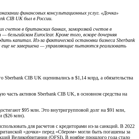
 оказании финансовых консультационных услуг. «Дочка»
nk CIB UK был в России.
их счетов в британских банках, заморозкой счетов в
 — бельгийском Euroclear. Кроме того, вскоре дочерняя
дить капитал. Из-за фактической остановки бизнеса Sberbank
Она еще не завершена — управляющие пытаются реализовать
о Sberbank CIB UK оценивались в $1,14 млрд, а обязательства
ю часть активов Sberbank CIB UK, в основном средства на
 достигают $95 млн. Это внутригрупповой долг на $91 млн,
 ($26 млн).
пользовать для расчетов с кредиторами из-за санкций. В 2022
 британской «дочки» перед «Сбером» могли быть погашены за
кций Великобритании (OFSI). В ноябре прошлого года стало