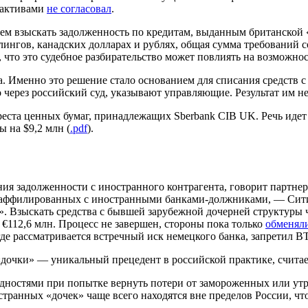
 активами
не согласовал
.
ием взыскать задолженность по кредитам, выданным британской
ингов, канадских долларах и рублях, общая сумма требований сос
 что это судебное разбирательство может повлиять на возможнос
. Именно это решение стало основанием для списания средств с 
 через российский суд, указывают управляющие. Результат им не
 ареста ценных бумаг, принадлежащих Sberbank CIB UK. Речь иде
 на $9,2 млн (
.pdf
).
ия задолженности с иностранного контрагента, говорит партне
, аффилированных с иностранными банками-должниками, — Ситиб
 Взыскать средства с бывшей зарубежной дочерней структуры че
€112,6 млн. Процесс не завершен, стороны пока только
обменял
 где рассматривается встречный иск немецкого банка, запретил В
дочки» — уникальный прецедент в российской практике, считает
дностями при попытке вернуть потери от замороженных или утр
ранных «дочек» чаще всего находятся вне пределов России, чт