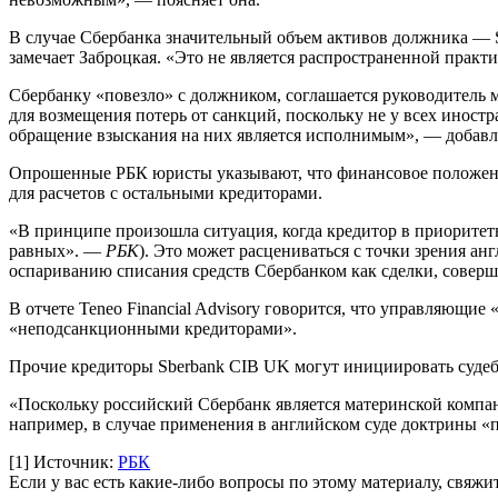
В случае Сбербанка значительный объем активов должника — 
замечает Заброцкая. «Это не является распространенной прак
Сбербанку «повезло» с должником, соглашается руководитель м
для возмещения потерь от санкций, поскольку не у всех иност
обращение взыскания на них является исполнимым», — добавля
Опрошенные РБК юристы указывают, что финансовое положение 
для расчетов с остальными кредиторами.
«В принципе произошла ситуация, когда кредитор в приоритетн
равных». —
РБК
). Это может расцениваться с точки зрения а
оспариванию списания средств Сбербанком как сделки, соверш
В отчете Teneo Financial Advisory говорится, что управляющи
«неподсанкционными кредиторами».
Прочие кредиторы Sberbank CIB UK могут инициировать судебны
«Поскольку российский Сбербанк является материнской компан
например, в случае применения в английском суде доктрины «
[1]
Источник:
РБК
Если у вас есть какие-либо вопросы по этому материалу, свяж