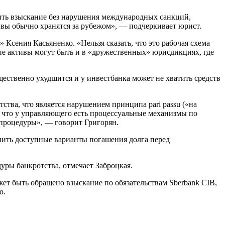
ить взыскание без нарушения международных санкций,
ивы обычно хранятся за рубежом», — подчеркивает юрист.
Ксения Касьяненко. «Нельзя сказать, что это рабочая схема
кие активы могут быть и в «дружественных» юрисдикциях, где
ественно ухудшится и у инвестбанка может не хватить средств
тва, что является нарушением принципа pari passu («на
о, что у управляющего есть процессуальные механизмы по
 процедуры», — говорит Григорян.
енить доступные варианты погашения долга перед
уры банкротства, отмечает Заброцкая.
ет быть обращено взыскание по обязательствам Sberbank CIB,
о.