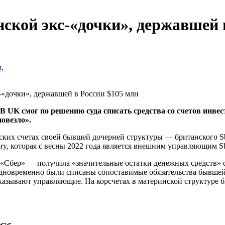
ской экс-«дочки», державшей 
ы
,
-«дочки», державшей в России $105 млн
 UK смог по решению суда списать средства со счетов инвес
овезло».
ских счетах своей бывшей дочерней структуры — британского Sb
sory, которая с весны 2022 года является внешним управляющим 
 «Сбер» — получила «значительные остатки денежных средств» 
Одновременно были списаны сопоставимые обязательства бывше
указывают управляющие. На корсчетах в материнской структуре б