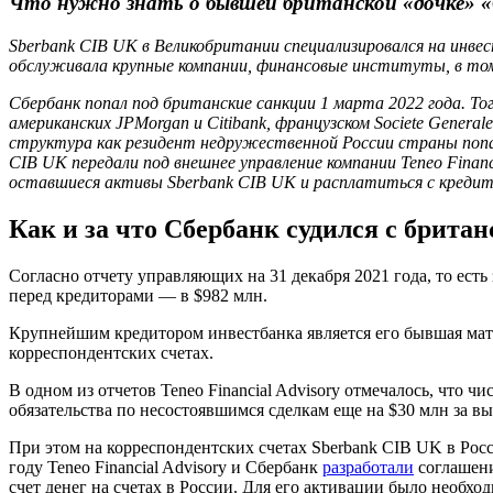
Что нужно знать о бывшей британской «дочке» 
Sberbank CIB UK в Великобритании специализировался на инве
обслуживала крупные компании, финансовые институты, в том 
Сбербанк попал под британские санкции 1 марта 2022 года. То
американских JPMorgan и Citibank, французском Societe General
структура как резидент недружественной России страны попа
CIB UK передали под внешнее управление компании Teneo Fina
оставшиеся активы Sberbank CIB UK и расплатиться с креди
Как и за что Сбербанк судился с брита
Согласно отчету управляющих на 31 декабря 2021 года, то есть
перед кредиторами — в $982 млн.
Крупнейшим кредитором инвестбанка является его бывшая мате
корреспондентских счетах.
В одном из отчетов Teneo Financial Advisory отмечалось, что 
обязательства по несостоявшимся сделкам еще на $30 млн за в
При этом на корреспондентских счетах Sberbank CIB UK в Росс
году Teneo Financial Advisory и Сбербанк
разработали
соглашени
счет денег на счетах в России. Для его активации было необ