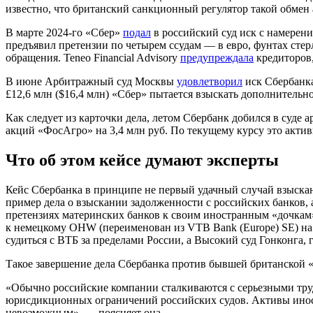
известно, что британский санкционный регулятор такой обмен
В марте 2024-го «Сбер»
подал
в российский суд иск с намерен
предъявил претензии по четырем ссудам — в евро, фунтах стерл
обращения. Teneo Financial Advisory
предупреждала
кредиторов,
В июне Арбитражный суд Москвы
удовлетворил
иск Сбербанка
£12,6 млн ($16,4 млн) «Сбер» пытается взыскать дополнительно
Как следует из карточки дела, летом Сбербанк добился в суде
акций «ФосАгро» на 3,4 млн руб. По текущему курсу это активы
Что об этом кейсе думают эксперты
Кейс Сбербанка в принципе не первый удачный случай взыскан
пример дела о взыскании задолженности с российских банков
претензиях материнских банков к своим иностранным «дочкам».
к немецкому OHW (переименован из VTB Bank (Europe) SE) на 
судиться с ВТБ за пределами России, а Высокий суд Гонконга,
Такое завершение дела Сбербанка против бывшей британской «
«Обычно российские компании сталкиваются с серьезными тру
юрисдикционных ограничений российских судов. Активы иност
невозможным», — поясняет она.