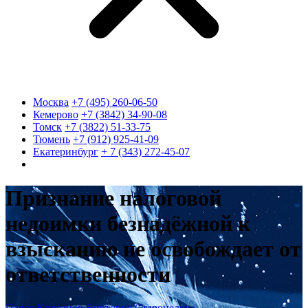
Москва
+7 (495) 260-06-50
Кемерово
+7 (3842) 34-90-08
Томск
+7 (3822) 51-33-75
Тюмень
+7 (912) 925-41-09
Екатеринбург
+ 7 (343) 272-45-07
Признание налоговой
недоимки безнадёжной к
взысканию не освобождает от
ответственности
Павел Кирсанов
Виктория Старонедова