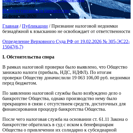
Правовой обзор
Реструктуризация и банкротство
25 февраля, 2026
Главная
/
Публикации
/
Признание налоговой недоимки
безнадёжной к взысканию не освобождает от ответственности
Определение Верховного Суда РФ от 19.02.2026 № 305-ЭС22-
15047(6,7)
I. Обстоятельства спора
В рамках налоговой проверки было выявлено, что Общество
занижало налоги (прибыль, НДС, НДФЛ). По итогам
проверки Обществу доначислили 19 063 106,00 руб. недоимки
перед бюджетом.
По заявлению налоговой службы было возбуждено дело о
банкротстве Общества, однако производство нему было
прекращено в связи с отсутствием средств, достаточных для
финансирования процедур банкротства Общества.
После чего налоговая служба на основании ст. 61.11 Закона о
банкротстве обратилась в суд с иском к бенефициарам
Общества о привлечении их солидарно к субсидиарной