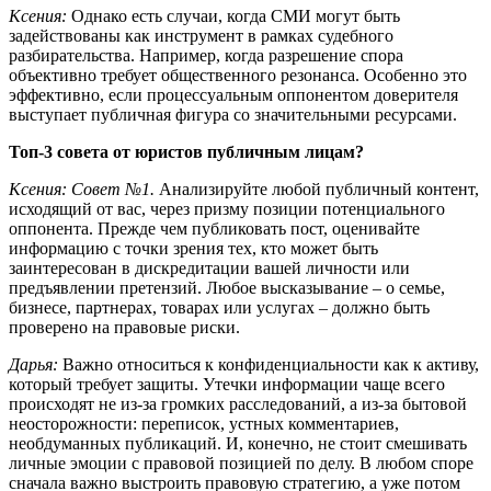
Ксения:
Однако есть случаи, когда СМИ могут быть
задействованы как инструмент в рамках судебного
разбирательства. Например, когда разрешение спора
объективно требует общественного резонанса. Особенно это
эффективно, если процессуальным оппонентом доверителя
выступает публичная фигура со значительными ресурсами.
Топ-3 совета от юристов публичным лицам?
Ксения:
Совет №1.
Анализируйте любой публичный контент,
исходящий от вас, через призму позиции потенциального
оппонента. Прежде чем публиковать пост, оценивайте
информацию с точки зрения тех, кто может быть
заинтересован в дискредитации вашей личности или
предъявлении претензий. Любое высказывание – о семье,
бизнесе, партнерах, товарах или услугах – должно быть
проверено на правовые риски.
Дарья:
Важно относиться к конфиденциальности как к активу,
который требует защиты. Утечки информации чаще всего
происходят не из-за громких расследований, а из-за бытовой
неосторожности: переписок, устных комментариев,
необдуманных публикаций. И, конечно, не стоит смешивать
личные эмоции с правовой позицией по делу. В любом споре
сначала важно выстроить правовую стратегию, а уже потом