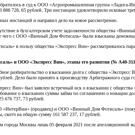
обратилось в суд к ООО «Агропромышленная группа «Ладога-Ин
888 728, 65 рублей. Три инстанции удовлетворили исковые тре
ых инстанций и направил дело на новое рассмотрение.
сутствие в бухгалтерском учете задолженности общества «Винн
те чего с ООО «Винный Дом Фотисаль» были взысканы денежные с
исаль» в пользу общества «Экспресс Вин» рассматривалось пар
аль» и ООО «Экспресс Вин», этапы его развития (№ А40-311
е разбирательство о взыскании долга с общества «Экспресс Ви
 рублей. Дело было принято к производству Арбитражного суда г
спресс Вин» был заявлен встречный иск о взыскании с обществ
ование о взыскании суммы займа по соглашению о новации долга
5 676 737, 73 рублей.
 «ИнтерВин» (продавец) и ООО «Винный Дом Фотисаль» (покупат
, скотч на общую сумму 161 587 237, 17 рублей.
м города Москвы лишь 05 февраля 2021 после апелляционной жа