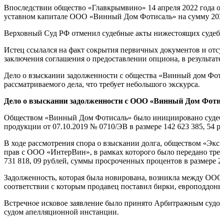
Впоследствии общество «Главкрымвино» 14 апреля 2022 года 
уставном капитале ООО «Винный Дом Фотисаль» на сумму 203 
Верховный Суд РФ отменил судебные акты нижестоящих судебн
Истец ссылался на факт сокрытия первичных документов и от
заключения соглашения о предоставлении опциона, в результа
Дело о взыскании задолженности с общества «Винный дом Фот
рассматриваемого дела, что требует небольшого экскурса.
Дело о взыскании задолженности с ООО «Винный Дом Фотис
Обществом «Винный Дом Фотисаль» было инициировано судебно
продукции от 07.10.2019 № 0710/ЭВ в размере 142 623 385, 54
В ходе рассмотрения спора о взыскании долга, обществом «Эк
прав с ООО «ИнтерВин», в рамках которого было передано треб
731 818, 09 рублей, суммы просроченных процентов в размере 2
Задолженность, которая была новирована, возникла между ООО
соответствии с которым продавец поставил бирки, европоддоны
Встречное исковое заявление было принято Арбитражным судо
судом апелляционной инстанции.