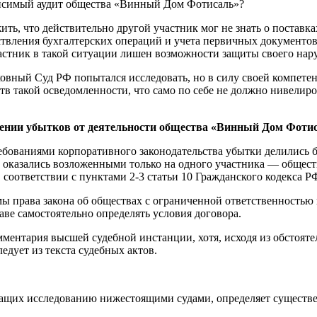
исимый аудит общества «Винный Дом Фотисаль»?
ь, что действительно другой участник мог не знать о поставках
ествления бухгалтерских операций и учета первичных документо
частник в такой ситуации лишен возможности защиты своего нар
вный Суд РФ попытался исследовать, но в силу своей компетен
в такой осведомленности, что само по себе не должно нивелиро
лении убытков от деятельности общества «Винный Дом Фоти
требованиями корпоративного законодательства убытки делились
 оказались возложенными только на одного участника — общес
 соответствии с пунктами 2-3 статьи 10 Гражданского кодекса Р
рмы права закона об обществах с ограниченной ответственность
ве самостоятельно определять условия договора.
мментария высшей судебной инстанции, хотя, исходя из обстоят
ледует из текста судебных актов.
ежащих исследованию нижестоящими судами, определяет существ