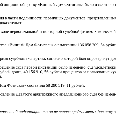
об опционе обществу «Винный Дом Фотисаль» было известно о т
ия в части подлинности первичных документов, представленны
оказательств.
в ходе первоначальной и повторной судебной физико-химической
ства «Винный Дом Фотисаль» о взыскании 136 058 209, 54 рубле
рная судебная экспертиза, согласно которой был опровергнут д
 решение суда первой инстанции было изменено, суд удовлетво
 рублей долга, 40 156 910, 56 рублей процентов за пользовани
й.
м Фотисаль» составила 68 290 519, 11 рублей.
новление Девятого арбитражного апелляционного суда без измен
авленной информации, то он не вправе предъявлять к давшему за