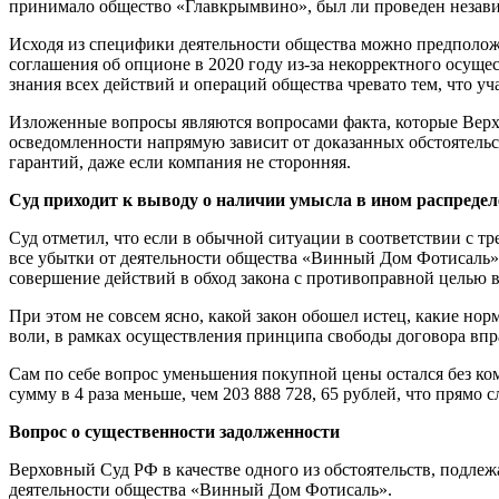
принимало общество «Главкрымвино», был ли проведен незав
Исходя из специфики деятельности общества можно предположит
соглашения об опционе в 2020 году из-за некорректного осущ
знания всех действий и операций общества чревато тем, что у
Изложенные вопросы являются вопросами факта, которые Верхо
осведомленности напрямую зависит от доказанных обстоятельст
гарантий, даже если компания не сторонняя.
Суд приходит к выводу о наличии умысла в ином распреде
Суд отметил, что если в обычной ситуации в соответствии с 
все убытки от деятельности общества «Винный Дом Фотисаль»
совершение действий в обход закона с противоправной целью в
При этом не совсем ясно, какой закон обошел истец, какие но
воли, в рамках осуществления принципа свободы договора впра
Сам по себе вопрос уменьшения покупной цены остался без ко
сумму в 4 раза меньше, чем 203 888 728, 65 рублей, что прямо с
Вопрос о существенности задолженности
Верховный Суд РФ в качестве одного из обстоятельств, подл
деятельности общества «Винный Дом Фотисаль».