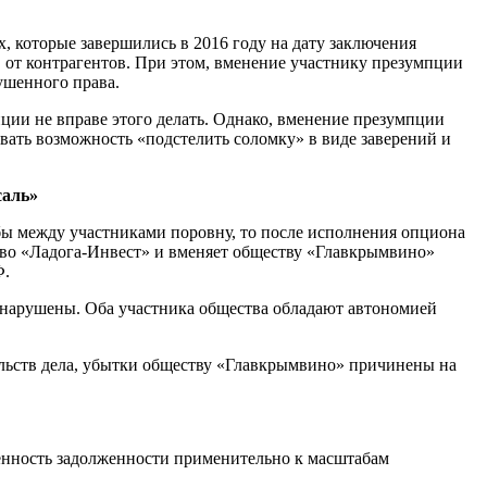
, которые завершились в 2016 году на дату заключения
в от контрагентов. При этом, вменение участнику презумпции
ушенного права.
ции не вправе этого делать. Однако, вменение презумпции
вать возможность «подстелить соломку» в виде заверений и
саль»
 бы между участниками поровну, то после исполнения опциона
тво «Ладога-Инвест» и вменяет обществу «Главкрымвино»
Ф.
ю нарушены. Оба участника общества обладают автономией
ельств дела, убытки обществу «Главкрымвино» причинены на
енность задолженности применительно к масштабам