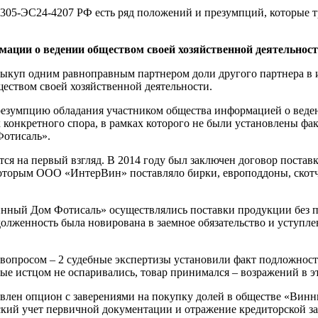
305-ЭС24-4207 РФ есть ряд положений и презумпций, которые т
мации о ведении обществом своей хозяйственной деятельнос
 выкуп одним равноправным партнером доли другого партнера в
еством своей хозяйственной деятельности.
умпцию обладания участником общества информацией о ведении
ах конкретного спора, в рамках которого не были установлены ф
Фотисаль».
жется на первый взгляд. В 2014 году был заключен договор по
с которым ООО «ИнтерВин» поставляло бирки, европоддоны, ско
Винный Дом Фотисаль» осуществлялись поставки продукции без п
адолженность была новирована в заемное обязательство и уступл
вопросом – 2 судебные экспертизы установили факт подложности
ые истцом не оспаривались, товар принимался – возражений в эт
авлен опцион с заверениями на покупку долей в обществе «Вин
рский учет первичной документации и отражение кредиторской з