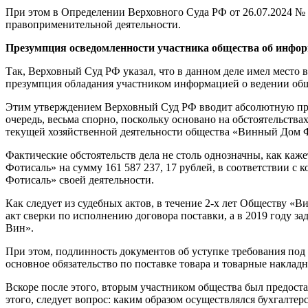
При этом в Определении Верховного Суда РФ от 26.07.2024 № 
правоприменительной деятельности.
Презумпция осведомленности участника общества об инфор
Так, Верховный Суд РФ указал, что в данном деле имел место
презумпция обладания участником информацией о ведении общ
Этим утверждением Верховный Суд РФ вводит абсолютную през
очередь, весьма спорно, поскольку основано на обстоятельств
текущей хозяйственной деятельности общества «Винный Дом 
Фактические обстоятельств дела не столь однозначны, как ка
Фотисаль» на сумму 161 587 237, 17 рублей, в соответствии 
Фотисаль» своей деятельности.
Как следует из судебных актов, в течение 2-х лет Обществу «
акт сверки по исполнению договора поставки, а в 2019 году з
Вин».
При этом, подлинность документов об уступке требования под 
основное обязательство по поставке товара и товарные накладн
Вскоре после этого, вторым участником общества был предост
этого, следует вопрос: каким образом осуществлялся бухгалте