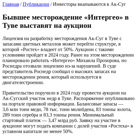
Главная
/
Публикации
/
Инвесторы вкапываются в Ак-Суг
Бывшее месторождение «Интергео» в
Туве выставят на аукцион
Лицензия на разработку месторождения Ак-Суг в Туве с
запасами цветных металлов может перейти структуре, в
которой «Ростех» владеет от 50%. Аукцион с такими
условиями пройдет в 2024 году. Ранее на этом месторождении
планировало работать «Интергео» Михаила Прохорова, но
Роснедра отозвали лицензию из-за нарушений. В суде
представитель Роснедр сообщал о высоких запасах на
месторождении рения, который используется в
двигателестроении.
Правительство поручило в 2024 году провести аукцион на
Ак-Сугский участок недр в Туве. Распоряжение опубликовано
на портале правовой информации. Балансовые запасы —
3,6 млн тонн меди, 78 тыс. тонн молибдена, 83 тонны золота,
289 тонн серебра и 83,3 тонны рения. Минимальный
стартовый платеж — 3,47 млрд руб. Заявку на участие в
аукционе могут подать компании с долей участия «Ростеха» в
уставном капитале не менее 50%.