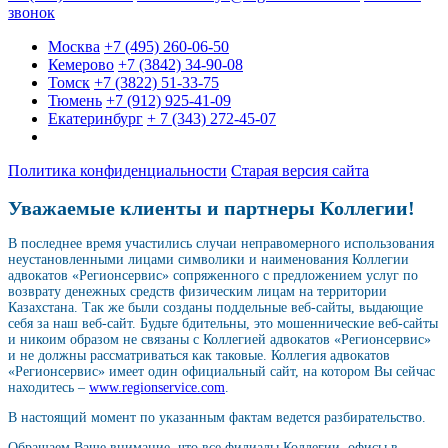
звонок
Москва
+7 (495) 260-06-50
Кемерово
+7 (3842) 34-90-08
Томск
+7 (3822) 51-33-75
Тюмень
+7 (912) 925-41-09
Екатеринбург
+ 7 (343) 272-45-07
Политика конфиденциальности
Старая версия сайта
Уважаемые клиенты и партнеры Коллегии!
В последнее время участились случаи неправомерного использования
неустановленными лицами символики и наименования Коллегии
адвокатов «Регионсервис» сопряженного с предложением услуг по
возврату денежных средств физическим лицам на территории
Казахстана. Так же были созданы поддельные веб-сайты, выдающие
себя за наш веб-сайт. Будьте бдительны, это мошеннические веб-сайты
и никоим образом не связаны с Коллегией адвокатов «Регионсервис»
и не должны рассматриваться как таковые. Коллегия адвокатов
«Регионсервис» имеет один официальный сайт, на котором Вы сейчас
находитесь –
www.regionservice.com
.
В настоящий момент по указанным фактам ведется разбирательство.
Обращаем Ваше внимание, что все филиалы Коллегии, офисы в