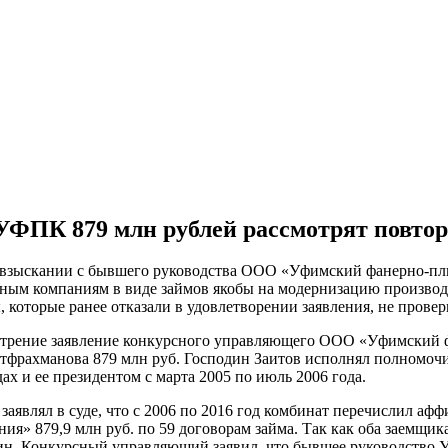
 УФПК 879 млн рублей рассмотрят повто
 взыскании с бывшего руководства ООО «Уфимский фанерно-пли
нным компаниям в виде займов якобы на модернизацию производ
 которые ранее отказали в удовлетворении заявления, не провер
мотрение заявление конкурсного управляющего ООО «Уфимский
фрахманова 879 млн руб. Господин Заитов исполнял полномочи
х и ее президентом с марта 2005 по июль 2006 года.
лял в суде, что с 2006 по 2016 год комбинат перечислил аф
 879,9 млн руб. по 59 договорам займа. Так как оба заемщика 
вин. Конкурсный управляющий заявил, что бывшее руководство