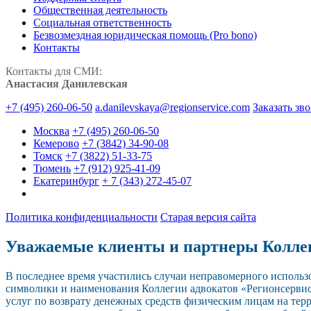
Общественная деятельность
Социальная ответственность
Безвозмездная юридическая помощь (Pro bono)
Контакты
Контакты для СМИ:
Анастасия Данилевская
+7 (495) 260-06-50
a.danilevskaya@regionservice.com
Заказать зв
Москва
+7 (495) 260-06-50
Кемерово
+7 (3842) 34-90-08
Томск
+7 (3822) 51-33-75
Тюмень
+7 (912) 925-41-09
Екатеринбург
+ 7 (343) 272-45-07
Политика конфиденциальности
Старая версия сайта
Уважаемые клиенты и партнеры Колле
В последнее время участились случаи неправомерного исполь
символики и наименования Коллегии адвокатов «Регионсерви
услуг по возврату денежных средств физическим лицам на тер