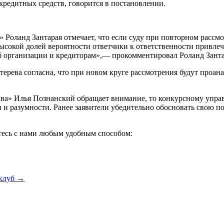
едитных средств, говорится в постановлении.
р» Роланд Зантарая отмечает, что если суду при повторном рас
ысокой долей вероятности ответчики к ответственности привлече
б организации и кредиторам»,— прокомментировал Роланд Занта
ерева согласна, что при новом круге рассмотрения будут проана
.
а» Илья Познанский обращает внимание, то конкурсному управл
 и разумности. Ранее заявители убедительно обосновать свою п
итесь с нами любым удобным способом:
клуб →