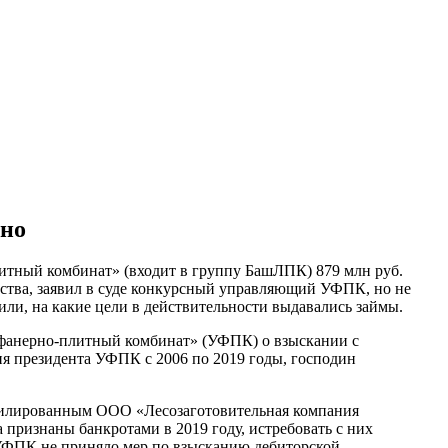
рно
тный комбинат» (входит в группу БашЛПК) 879 млн руб.
ства, заявил в суде конкурсный управляющий УФПК, но не
или, на какие цели в действительности выдавались займы.
 фанерно-плитный комбинат» (УФПК) о взыскании с
я президента УФПК с 2006 по 2019 годы, господин
филированным ООО «Лесозаготовительная компания
признаны банкротами в 2019 году, истребовать с них
 УФПК не приняло мер по взысканию дебиторской