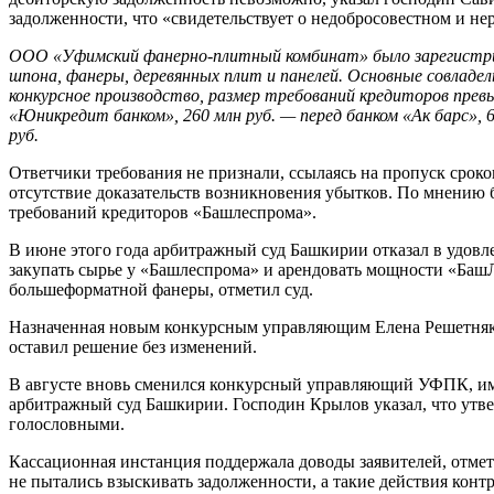
задолженности, что «свидетельствует о недобросовестном и не
ООО «Уфимский фанерно-плитный комбинат» было зарегистриро
шпона, фанеры, деревянных плит и панелей. Основные совладе
конкурсное производство, размер требований кредиторов превы
«Юникредит банком», 260 млн руб. — перед банком «Ак барс», 6
руб.
Ответчики требования не признали, ссылаясь на пропуск срок
отсутствие доказательств возникновения убытков. По мнению
требований кредиторов «Башлеспрома».
В июне этого года арбитражный суд Башкирии отказал в удовл
закупать сырье у «Башлеспрома» и арендовать мощности «БашЛ
большеформатной фанеры, отметил суд.
Назначенная новым конкурсным управляющим Елена Решетняк и
оставил решение без изменений.
В августе вновь сменился конкурсный управляющий УФПК, им 
арбитражный суд Башкирии. Господин Крылов указал, что утве
голословными.
Кассационная инстанция поддержала доводы заявителей, отмет
не пытались взыскивать задолженности, а такие действия конт