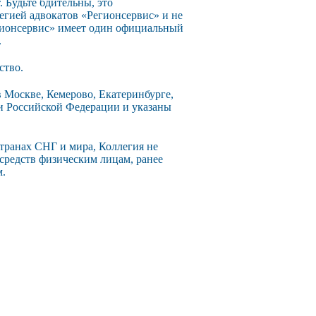
 Будьте бдительны, это
егией адвокатов «Регионсервис» и не
егионсервис» имеет один официальный
.
ство.
 Москве, Кемерово, Екатеринбурге,
ии Российской Федерации и указаны
странах СНГ и мира, Коллегия не
 средств физическим лицам, ранее
м.