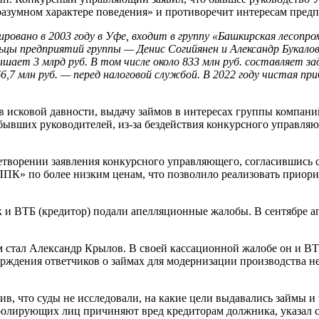
разумном характере поведения» и противоречит интересам предп
вано в 2003 году в Уфе, входит в группу «Башкирская лесопр
льцы предприятий группы — Денис Согийянен и Александр Букало
шает 3 млрд руб. В том числе около 833 млн руб. составляет за
6,7 млн руб. — перед налоговой службой. В 2022 году чистая при
ов исковой давности, выдачу займов в интересах группы компан
 бывших руководителей, из-за бездействия конкурсного управл
етворении заявления конкурсного управляющего, согласившись 
ПК» по более низким ценам, что позволило реализовать приори
 ВТБ (кредитор) подали апелляционные жалобы. В сентябре ап
стал Александр Крылов. В своей кассационной жалобе он и ВТБ
рждения ответчиков о займах для модернизации производства н
ив, что суды не исследовали, на какие цели выдавались займы и
ролирующих лиц причиняют вред кредиторам должника, указал су