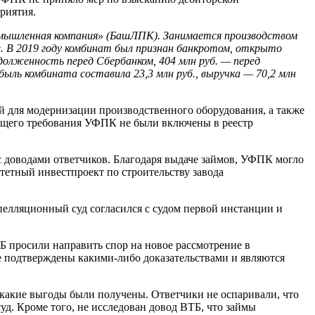
риятия.
омышленная компания» (БашЛПК). Занимается производством
в. В 2019 году комбинат был признан банкротом, открыто
долженность перед Сбербанком, 404 млн руб. — перед
быль комбината составила 23,3 млн руб., выручка — 70,2 млн
ий для модернизации производственного оборудования, а также
яющего требования УФПК не были включены в реестр
с доводами ответчиков. Благодаря выдаче займов, УФПК могло
тетный инвестпроект по строительству завода
елляционный суд согласился с судом первой инстанции и
 просили направить спор на новое рассмотрение в
е подтверждены какими-либо доказательствами и являются
 какие выгоды были получены. Ответчики не оспаривали, что
д. Кроме того, не исследован довод ВТБ, что займы