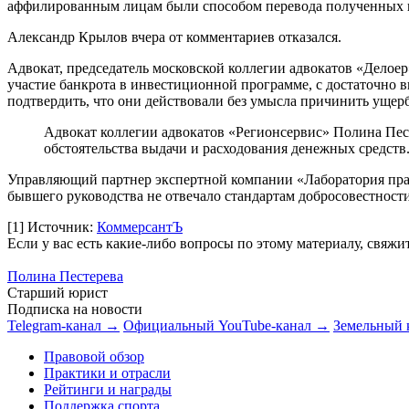
аффилированным лицам были способом перевода полученных кр
Александр Крылов вчера от комментариев отказался.
Адвокат, председатель московской коллегии адвокатов «Делое
участие банкрота в инвестиционной программе, с достаточно в
подтвердить, что они действовали без умысла причинить ущер
Адвокат коллегии адвокатов «Регионсервис» Полина Пест
обстоятельства выдачи и расходования денежных средств
Управляющий партнер экспертной компании «Лаборатория прав
бывшего руководства не отвечало стандартам добросовестности
[1]
Источник:
КоммерсантЪ
Если у вас есть какие-либо вопросы по этому материалу, свяж
Полина Пестерева
Старший юрист
Подписка на новости
Telegram-канал →
Официальный YouTube-канал →
Земельный 
Правовой обзор
Практики и отрасли
Рейтинги и награды
Поддержка спорта