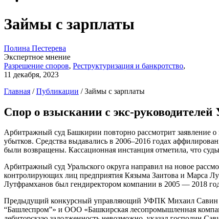
Займы с зарплаты
Полина Пестерева
Экспертное мнение
Разрешение споров
,
Реструктуризация и банкротство
,
11 декабря, 2023
Главная
/
Публикации
/
Займы с зарплаты
Спор о взыскании с экс-руководителей
Арбитражный суд Башкирии повторно рассмотрит заявление о
убытков. Средства выдавались в 2006–2016 годах аффилирова
были возвращены. Кассационная инстанция отметила, что суды,
Арбитражный суд Уральского округа направил на новое расс
контролирующих лиц предприятия Кязыма Заитова и Марса Лут
Лутфрамханов был гендиректором компании в 2005 — 2018 года
Предыдущий конкурсный управляющий УФПК Михаил Савин заяв
“Башлеспром”» и ООО «Башкирская лесопромышленная компания»
дебиторскую задолженность невозможно, указал господин Са