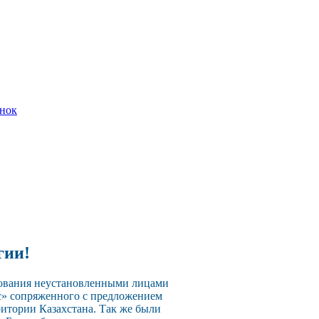
онок
гии!
зования неустановленными лицами
с» сопряженного с предложением
ритории Казахстана. Так же были