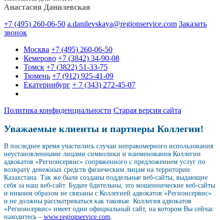
Анастасия Данилевская
+7 (495) 260-06-50
a.danilevskaya@regionservice.com
Заказать
звонок
Москва
+7 (495) 260-06-50
Кемерово
+7 (3842) 34-90-08
Томск
+7 (3822) 51-33-75
Тюмень
+7 (912) 925-41-09
Екатеринбург
+ 7 (343) 272-45-07
Политика конфиденциальности
Старая версия сайта
Уважаемые клиенты и партнеры Коллегии!
В последнее время участились случаи неправомерного использования
неустановленными лицами символики и наименования Коллегии
адвокатов «Регионсервис» сопряженного с предложением услуг по
возврату денежных средств физическим лицам на территории
Казахстана. Так же были созданы поддельные веб-сайты, выдающие
себя за наш веб-сайт. Будьте бдительны, это мошеннические веб-сайты
и никоим образом не связаны с Коллегией адвокатов «Регионсервис»
и не должны рассматриваться как таковые. Коллегия адвокатов
«Регионсервис» имеет один официальный сайт, на котором Вы сейчас
находитесь –
www.regionservice.com
.