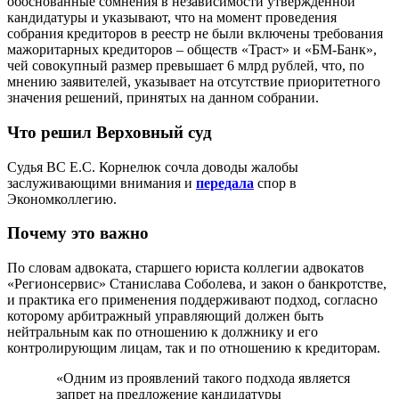
обоснованные сомнения в независимости утвержденной
кандидатуры и указывают, что на момент проведения
собрания кредиторов в реестр не были включены требования
мажоритарных кредиторов – обществ «Траст» и «БМ-Банк»,
чей совокупный размер превышает 6 млрд рублей, что, по
мнению заявителей, указывает на отсутствие приоритетного
значения решений, принятых на данном собрании.
Что решил Верховный суд
Судья ВС Е.С. Корнелюк сочла доводы жалобы
заслуживающими внимания и
передала
спор в
Экономколлегию.
Почему это важно
По словам адвоката, старшего юриста коллегии адвокатов
«Регионсервис» Станислава Соболева, и закон о банкротстве,
и практика его применения поддерживают подход, согласно
которому арбитражный управляющий должен быть
нейтральным как по отношению к должнику и его
контролирующим лицам, так и по отношению к кредиторам.
«Одним из проявлений такого подхода является
запрет на предложение кандидатуры