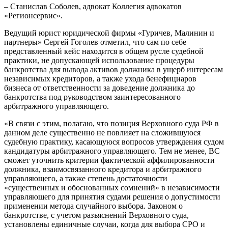
– Станислав Соболев, адвокат Коллегия адвокатов
«Регионсервис».
Ведущий юрист юридической фирмы «Гуричев, Малинин и
партнеры» Сергей Гоголев отметил, что сам по себе
представленный кейс находится в общем русле судебной
практики, не допускающей использование процедуры
банкротства для вывода активов должника в ущерб интересам
независимых кредиторов, а также ухода бенефициаров
бизнеса от ответственности за доведение должника до
банкротства под руководством заинтересованного
арбитражного управляющего.
«В связи с этим, полагаю, что позиция Верховного суда РФ в
данном деле существенно не повлияет на сложившуюся
судебную практику, касающуюся вопросов утверждения судом
кандидатуры арбитражного управляющего. Тем не менее, ВС
сможет уточнить критерии фактической аффилированности
должника, взаимосвязанного кредитора и арбитражного
управляющего, а также степень достаточности
«существенных и обоснованных сомнений» в независимости
управляющего для принятия судами решения о допустимости
применении метода случайного выбора. Законом о
банкротстве, с учетом разъяснений Верховного суда,
установлены единичные случаи, когда для выбора СРО и