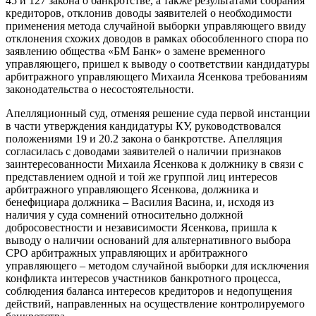
45 и 127 закона о банкротстве, а также результатами собрания
кредиторов, отклонив доводы заявителей о необходимости
применения метода случайной выборки управляющего ввиду
отклонения схожих доводов в рамках обособленного спора по
заявлению общества «БМ Банк» о замене временного
управляющего, пришел к выводу о соответствии кандидатуры
арбитражного управляющего Михаила Ясенкова требованиям
законодательства о несостоятельности.
Апелляционный суд, отменяя решение суда первой инстанции
в части утверждения кандидатуры КУ, руководствовался
положениями 19 и 20.2 закона о банкротстве. Апелляция
согласилась с доводами заявителей о наличии признаков
заинтересованности Михаила Ясенкова к должнику в связи с
представлением одной и той же группой лиц интересов
арбитражного управляющего Ясенкова, должника и
бенефициара должника – Василия Васина, и, исходя из
наличия у суда сомнений относительно должной
добросовестности и независимости Ясенкова, пришла к
выводу о наличии оснований для альтернативного выбора
СРО арбитражных управляющих и арбитражного
управляющего – методом случайной выборки для исключения
конфликта интересов участников банкротного процесса,
соблюдения баланса интересов кредиторов и недопущения
действий, направленных на осуществление контролируемого