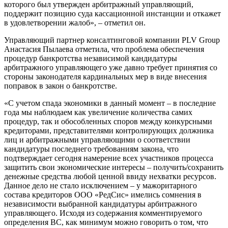
которого был утвержден арбитражный управляющий,
поддержит позицию суда кассационной инстанции и откажет
в удовлетворении жалоб», – отметил он.
Управляющий партнер консалтинговой компании PLV Group
Анастасия Пылаева отметила, что проблема обеспечения
процедур банкротства независимой кандидатуры
арбитражного управляющего уже давно требует принятия со
стороны законодателя кардинальных мер в виде внесения
поправок в закон о банкротстве.
«С учетом спада экономики в данный момент – в последние
года мы наблюдаем как увеличение количества самих
процедур, так и обособленных споров между конкурсными
кредиторами, представителями контролирующих должника
лиц и арбитражными управляющими о соответствии
кандидатуры последнего требованиям закона, что
подтверждает сегодня намерение всех участников процесса
защитить свои экономические интересы – получить/сохранить
денежные средства любой ценной ввиду нехватки ресурсов.
Данное дело не стало исключением – у мажоритарного
состава кредиторов ООО «РедСис» имелись сомнения в
независимости выбранной кандидатуры арбитражного
управляющего. Исходя из содержания комментируемого
определения ВС, как минимум можно говорить о том, что