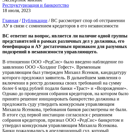
Реструктуризация и банкротство
18 июля, 2023
Главная
/
Публикации
/
ВС рассмотрит спор об отстранении
АУ в связи с сомнением кредиторов в его независимости
ВС ответит на вопрос, является ли наличие одной группы
представителей в рамках различных дел у должника, его
бенефициара и АУ достаточным признаком для разумных
подозрений в независимости управляющего.
В отношении ООО «РедСис» было введено наблюдение по
заявлению ООО «Холдинг Гефест». Временным
управляющим был утвержден Михаил Ясенков, кандидатуру
которого предложил заявитель. В дальнейшем заявления о
включении в реестр должника своих требований на сумму
более 6 млрд рублей подали банки «Траст» и «Возрождение».
Однако до проведения собрания кредиторов, на котором было
принято решение инициировать банкротство должника и
предложить суду утвердить конкурсным управляющим
Михаила Ясенкова, требования банков рассмотрены не были.
В итоге суд первой инстанции согласился с решением
собрания кредиторов, признал ООО «РедСис» банкротом и
утвердил конкурсным управляющим Михаила Ясенкова.
Банки пожаловались в апелляционный суд, который