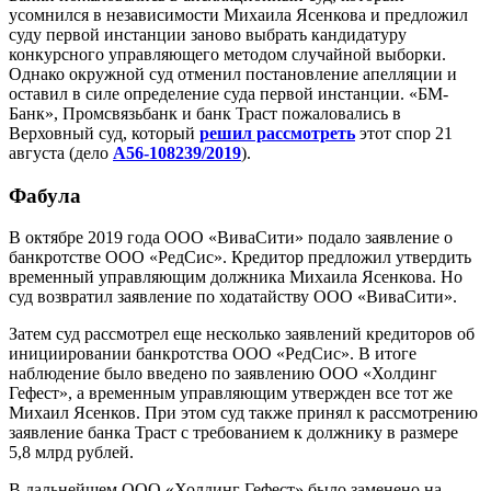
усомнился в независимости Михаила Ясенкова и предложил
суду первой инстанции заново выбрать кандидатуру
конкурсного управляющего методом случайной выборки.
Однако окружной суд отменил постановление апелляции и
оставил в силе определение суда первой инстанции. «БМ-
Банк», Промсвязьбанк и банк Траст пожаловались в
Верховный суд, который
решил рассмотреть
этот спор 21
августа (дело
А56-108239/2019
).
Фабула
В октябре 2019 года ООО «ВиваСити» подало заявление о
банкротстве ООО «РедСис». Кредитор предложил утвердить
временный управляющим должника Михаила Ясенкова. Но
суд возвратил заявление по ходатайству ООО «ВиваСити».
Затем суд рассмотрел еще несколько заявлений кредиторов об
инициировании банкротства ООО «РедСис». В итоге
наблюдение было введено по заявлению ООО «Холдинг
Гефест», а временным управляющим утвержден все тот же
Михаил Ясенков. При этом суд также принял к рассмотрению
заявление банка Траст с требованием к должнику в размере
5,8 млрд рублей.
В дальнейшем ООО «Холдинг Гефест» было заменено на