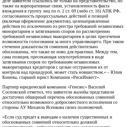
деле заявители ссылались не только на представительство, но
также на корпоративные связи, установленность факта
вхождения в группу лиц по п. 2 ст. 69 (либо ст. 16) АПК РФ,
согласованность процессуальных действий и позиций
(включая оформление документов), целенаправленные
действия по исключению из реестра требований независимых
миноритариев и затягиванию споров по рассмотрению
требований независимых мажоритариев в целях пресечения
возможности голосования за иного управляющего. При таком
стечении доказательств сомнения действительно
обоснованны, что также не ново для практики. Между тем,
сама позиция, пресекающая злоупотребления в виде
затягивания споров по требованиям независимых
мажоритарных кредиторов с целью отстранения их от
контроля над процедурой, может стать новшеством.» – Юлия
Кинева, старший юрист Компания «РискИнвест».
Партнер юридической компании «Генезис» Василий
Сосновский отметил, что заявители жалобы представили
достаточно обширный перечень обоснованных сомнений
относительно возможного добросовестного исполнения со
стороны АУ Михаила Ясенкова своих полномочий.
«Если суд придет к выводам о наличии существенных и
обоснованных сомнений относительно должной