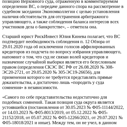
позицию Верховного суда, отраженную в комментируемом
определении ВС, о передаче данного спора на рассмотрение в
судебном заседании Экономколлегии с целью установления
наличия обстоятельств для отстранения арбитражного
управляющего, а также соблюдения баланса интересов всех
участников дела о банкротстве», – отметила она.
Старший юрист РискИнвест Юлия Кинева полагает, что ВС
подтвердит необходимость соблюдения п. 12 Обзора от
29.01.2020 года об исключении голосов аффилированных
кредиторов из подсчета по вопросу избрания управляющего,
напомнит о том, что суд не связан волей кредиторов и
назначение случайной выборки является его безусловным
правом (определения СКЭС ВС РФ от 26.08.2020 № 308-
ЭС20-2721, от 29.05.2020 № 305-ЭС19-26656), для
применения которого не требуется представлять прямые
доказательства, а достаточно лишь «породить у суда
сомнения» в независимости.
«Самого по себе представительства недостаточно для
подобных сомнений. Такая позиция суда округа является
устоявшейся (постановления от 30.05.2023 № Ф05-11144/2022,
от 14.03.2023 № Ф05-8013/2019, от 05.12.2022 № Ф05-
21152/2018, от 05.07.2022 № Ф05-12266/2021, от 29.07.2021 №
Ф05-18018/2021 и иные). Между тем, он не учел, в данном