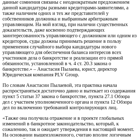
данные сомнения связаны с неоднократным предложением
данной кандидатуры разными кредиторами-заявителями, а
также наличием одних и тех же представителей у
собственников должника и выбранным арбитражным
управляющим. На мой взгляд, при наличии существенных
доказательств, даже косвенно подтверждающих
заинтересованность управляющего с должником или одним из
кредиторов, суды должны принимать решение в пользу
применения случайного выбора кандидатуры нового
управляющего для обеспечения баланса интересов всех
участников дела о банкротстве и реализации его прямой
обязанности, установленной в ч. 4 ст. 20.3 закона о
банкротстве.» – Анастасия Пылаева, юрист, директор
Юридическая компания PLV Group.
По словам Анастасии Пылаевой, эта практика начала
распространяться достаточно давно и вытекает из содержания
пункт 5 статьи 37 закона о банкротстве, пункта 27.1 Обзора
дел с участием уполномоченного органа и пункта 12 Обзора
дел по включению требований контролирующих лиц.
«Также она получила отражение и в проекте глобальных
изменений в банкротное законодательство, который, к
сожалению, так и ожидает утверждения в настоящий момент.
На основании вышеизложенного, считаю вполне логичным