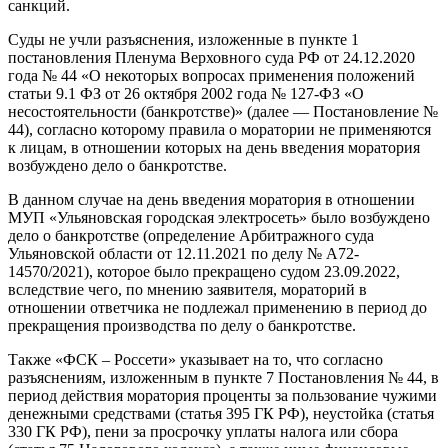
санкций.
Суды не учли разъяснения, изложенные в пункте 1
постановления Пленума Верховного суда РФ от 24.12.2020
года № 44 «О некоторых вопросах применения положений
статьи 9.1 ФЗ от 26 октября 2002 года № 127-ФЗ «О
несостоятельности (банкротстве)» (далее — Постановление №
44), согласно которому правила о моратории не применяются
к лицам, в отношении которых на день введения моратория
возбуждено дело о банкротстве.
В данном случае на день введения моратория в отношении
МУП «Ульяновская городская электросеть» было возбуждено
дело о банкротстве (определение Арбитражного суда
Ульяновской области от 12.11.2021 по делу № А72-
14570/2021), которое было прекращено судом 23.09.2022,
вследствие чего, по мнению заявителя, мораторий в
отношении ответчика не подлежал применению в период до
прекращения производства по делу о банкротстве.
Также «ФСК – Россети» указывает на то, что согласно
разъяснениям, изложенным в пункте 7 Постановления № 44, в
период действия моратория проценты за пользование чужими
денежными средствами (статья 395 ГК РФ), неустойка (статья
330 ГК РФ), пени за просрочку уплаты налога или сбора