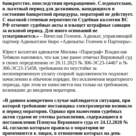
банкротстве, впоследствии прекращенное. Следовательно,
в льготный период для должников, находящихся в
состоянии банкротной процедуры, мораторий не действует.
С высокой степенью вероятности Судебная коллегия ВС
РФ отменит судебные акты и взыщет штрафные санкции
за исковой период. Для иного оснований не
усматривается.»
– Вячеслав Голенев, Адвокат, управляющий
партнер Адвокатское бюро «Адвокаты: Голенев и Партнеры».
Юрист коллегии адвокатов Москвы «Параграф» Владислав
Тебякин напомнил, что как уже ранее отмечал Верховный суд
в своих определениях от 20.11.2023 № 306-ЭС23-14467 и №
306-ЭС23-15458, требования по неустойке за
несвоевременную уплату спорной задолженности подлежат
начислению в обычном порядке, без исключения мораторного
периода, при этом не начисляется она только на требования,
возникшие до введения моратория.
«В данном конкретном случае наблюдается ситуация, при
которой требование поставщика электроэнергии возникло
в период моратория. Однако при вынесении судебных
актов судами не учтены разъяснения, содержащиеся в
постановлении Пленума Верховного суда от 24.12.2020 №
44, согласно которым правила о моратории не
применяются к лицам, в отношении которых на день