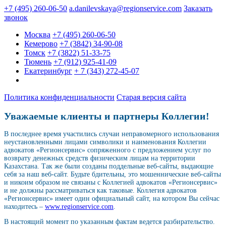
+7 (495) 260-06-50
a.danilevskaya@regionservice.com
Заказать
звонок
Москва
+7 (495) 260-06-50
Кемерово
+7 (3842) 34-90-08
Томск
+7 (3822) 51-33-75
Тюмень
+7 (912) 925-41-09
Екатеринбург
+ 7 (343) 272-45-07
Политика конфиденциальности
Старая версия сайта
Уважаемые клиенты и партнеры Коллегии!
В последнее время участились случаи неправомерного использования
неустановленными лицами символики и наименования Коллегии
адвокатов «Регионсервис» сопряженного с предложением услуг по
возврату денежных средств физическим лицам на территории
Казахстана. Так же были созданы поддельные веб-сайты, выдающие
себя за наш веб-сайт. Будьте бдительны, это мошеннические веб-сайты
и никоим образом не связаны с Коллегией адвокатов «Регионсервис»
и не должны рассматриваться как таковые. Коллегия адвокатов
«Регионсервис» имеет один официальный сайт, на котором Вы сейчас
находитесь –
www.regionservice.com
.
В настоящий момент по указанным фактам ведется разбирательство.