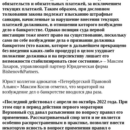
обязательств и обязательных платежей, за исключением
текущих платежей. Таким образом, при дословном
толковании закона подлежат взысканию штрафные
санкции, начисленные за нарушение внесения текущих
платежей должником, в отношении которого возбуждено
дело о банкротстве. Однако позиция суда первой
инстанции тоже имеет право на существование, поскольку
само по себе возбуждение дела о признании должника
банкротом (что важно, которое в дальнейшем прекращено
без введения каких-либо процедур) в целом ухудшает
положение должника и на перспективу лишает его
возможности стабилизировать свое состояние.»
– Максим
Захаров, управляющий партнер Юридическая фирма
Bishenov&Partners.
Юрист коллегии адвокатов «Петербургский Правовой
Альянс» Максим Косов отметил, что мораторий на
возбуждение дел о банкротстве вводился два раза.
«Последний действовал с апреля по октябрь 2022 года. При
этом еще в период действия первого моратория
Верховный суд давал разъяснения по вопросу правил его
применения. Рассматриваемый спор хотя и не является
особенно распространенным в практике, позволит внести
некоторую ясность в вопросе применения правил о