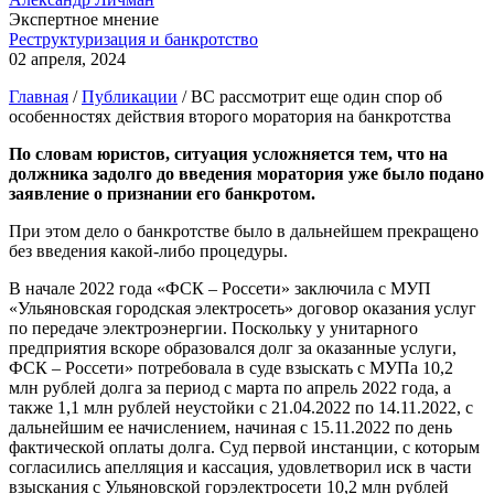
Экспертное мнение
Реструктуризация и банкротство
02 апреля, 2024
Главная
/
Публикации
/
ВС рассмотрит еще один спор об
особенностях действия второго моратория на банкротства
По словам юристов, ситуация усложняется тем, что на
должника задолго до введения моратория уже было подано
заявление о признании его банкротом.
При этом дело о банкротстве было в дальнейшем прекращено
без введения какой-либо процедуры.
В начале 2022 года «ФСК – Россети» заключила с МУП
«Ульяновская городская электросеть» договор оказания услуг
по передаче электроэнергии. Поскольку у унитарного
предприятия вскоре образовался долг за оказанные услуги,
ФСК – Россети» потребовала в суде взыскать с МУПа 10,2
млн рублей долга за период с марта по апрель 2022 года, а
также 1,1 млн рублей неустойки с 21.04.2022 по 14.11.2022, с
дальнейшим ее начислением, начиная с 15.11.2022 по день
фактической оплаты долга. Суд первой инстанции, с которым
согласились апелляция и кассация, удовлетворил иск в части
взыскания с Ульяновской горэлектросети 10,2 млн рублей