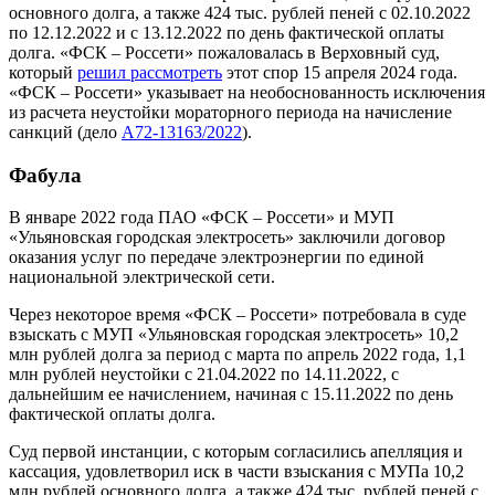
основного долга, а также 424 тыс. рублей пеней с 02.10.2022
по 12.12.2022 и с 13.12.2022 по день фактической оплаты
долга. «ФСК – Россети» пожаловалась в Верховный суд,
который
решил рассмотреть
этот спор 15 апреля 2024 года.
«ФСК – Россети» указывает на необоснованность исключения
из расчета неустойки мораторного периода на начисление
санкций (дело
А72-13163/2022
).
Фабула
В январе 2022 года ПАО «ФСК – Россети» и МУП
«Ульяновская городская электросеть» заключили договор
оказания услуг по передаче электроэнергии по единой
национальной электрической сети.
Через некоторое время «ФСК – Россети» потребовала в суде
взыскать с МУП «Ульяновская городская электросеть» 10,2
млн рублей долга за период с марта по апрель 2022 года, 1,1
млн рублей неустойки с 21.04.2022 по 14.11.2022, с
дальнейшим ее начислением, начиная с 15.11.2022 по день
фактической оплаты долга.
Суд первой инстанции, с которым согласились апелляция и
кассация, удовлетворил иск в части взыскания с МУПа 10,2
млн рублей основного долга, а также 424 тыс. рублей пеней с