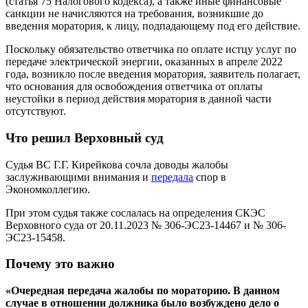
(статья 75 Налогового кодекса), а также иные финансовые
санкции не начисляются на требования, возникшие до
введения моратория, к лицу, подпадающему под его действие.
Поскольку обязательство ответчика по оплате истцу услуг по
передаче электрической энергии, оказанных в апреле 2022
года, возникло после введения моратория, заявитель полагает,
что основания для освобождения ответчика от оплаты
неустойки в период действия моратория в данной части
отсутствуют.
Что решил Верховный суд
Судья ВС Г.Г. Кирейкова сочла доводы жалобы
заслуживающими внимания и
передала
спор в
Экономколлегию.
При этом судья также сослалась на определения СКЭС
Верховного суда от 20.11.2023 № 306-ЭС23-14467 и № 306-
ЭС23-15458.
Почему это важно
«Очередная передача жалобы по мораторию. В данном
случае в отношении должника было возбуждено дело о