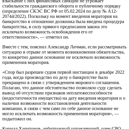
взыскание с них финансовых санкций не угрожает
стабильности гражданского оборота и публичному порядку
(определение СКЭС ВС РФ от 05.02.2024 по делу № А12-
20744/2022). Поскольку на момент введения моратория на
банкротство в отношении должника была введена процедура
банкротства, в силу прямого предписания закона это
исключало возможность освобождения его от
ответственности», — отметил он.
Вместе с тем, пояснил Александр Личман, если рассматривать
ситуацию в отрыве от момента возникновения обязательства,
то конкретно данное основание не исключало возможность
применения моратория.
«Спор был разрешен судом первой инстанции в декабре 2022
года, когда производство по делу о банкротстве было
прекращено в связи с утверждением мирового соглашения.
Полагаю, что данное обстоятельство позволяло суду сделать
вывод об отсутствии признаков неплатежеспособности
(недостаточности имущества) на дату введения моратория и о
наличии возможности восстановления деятельности
компании, в связи с чем само по себе данное основание не
могло исключать возможность применения моратория», —
подытожил он.
Кирилл Харитонов, арбитражный управляющий, член СРО