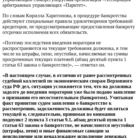
арбитражных управляющих «Паритет».
По словам Кирилла Харитонова, в процедуре банкротства
действуют специальные правила удовлетворения требований
кредиторов, не предусматривающие предоставления банкроту
отсрочки исполнения всех обязательств.
«Поэтому последствия введения моратория не
распространяются на текущие требования должника, в том
числе на штрафы, пени, неустойки, начисляемые на суммы
просроченных текущих платежей (абзац десятый пункта 1
статьи 63 закона о банкротстве)», — отметил он.
«В настоящем случае, в отличии от ранее рассмотренных
судебной коллегией по экономическим спорам Верховного
суда РФ дел, ситуация усложняется тем, что на должника
задолго до введения моратория уже было подано заявление
о признании его несостоятельным (банкротом). Учитывая
факт принятия судом заявления о банкротстве к
рассмотрению, задолженность должника будет являться
текущей и, следовательно, принимая во внимания
подпункт 2 пункта 3 статьи 9.1, абзац десятый пункта 1
статьи 63 закона о банкротстве, не начисляются неустойки
(штрафы, пени) и иные финансовые санкции за
неисполнение или ненадлежащее исполнение денежных