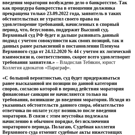
введения моратория возбуждено дело о банкротстве. Так
как процедура банкротства в отношении должника
прекращена только 23.09.2022 года, заявитель в таких
обстоятельствах не утратил своего права на
удовлетворение требований, начисленных в спорный
период, что, безусловно, поддержит Высший суд.
Верховный суд РФ будет и дальше развивать данный
подход с учетом совокупности как своих позиций, так и
данных ранее разъяснений в постановлении Пленума
Верховного суда от 24.12.2020 № 44 с учетом их логической
взаимосвязи и, соответственно, скорее всего удовлетворит
требования заявителя.»
– Владислав Тебякин, юрист
Коллегия адвокатов «Параграф».
«С большой вероятностью, суд будет придерживаться
ранее высказанной им позиции по данной категории
споров, согласно которой в период действия моратория
финансовые санкции не начисляются только на
требования, возникшие до введения моратория. Исходя из
указанных обстоятельств данного спора, обязательство
ответчика по оплате услуг возникло после введения
моратория. В связи с этим неустойка подлежала
начислению в обычном порядке, без исключения
мораторного периода. Полагаю, Судебная коллегия
Верховного суда отменит судебные акты нижестоящих