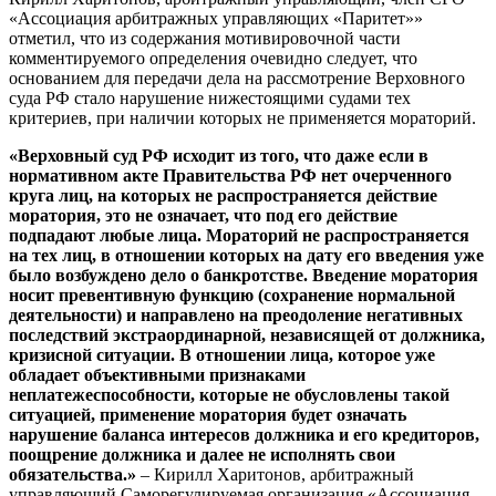
«Ассоциация арбитражных управляющих «Паритет»»
отметил, что из содержания мотивировочной части
комментируемого определения очевидно следует, что
основанием для передачи дела на рассмотрение Верховного
суда РФ стало нарушение нижестоящими судами тех
критериев, при наличии которых не применяется мораторий.
«Верховный суд РФ исходит из того, что даже если в
нормативном акте Правительства РФ нет очерченного
круга лиц, на которых не распространяется действие
моратория, это не означает, что под его действие
подпадают любые лица. Мораторий не распространяется
на тех лиц, в отношении которых на дату его введения уже
было возбуждено дело о банкротстве. Введение моратория
носит превентивную функцию (сохранение нормальной
деятельности) и направлено на преодоление негативных
последствий экстраординарной, независящей от должника,
кризисной ситуации. В отношении лица, которое уже
обладает объективными признаками
неплатежеспособности, которые не обусловлены такой
ситуацией, применение моратория будет означать
нарушение баланса интересов должника и его кредиторов,
поощрение должника и далее не исполнять свои
обязательства.»
– Кирилл Харитонов, арбитражный
управляющий Саморегулируемая организация «Ассоциация