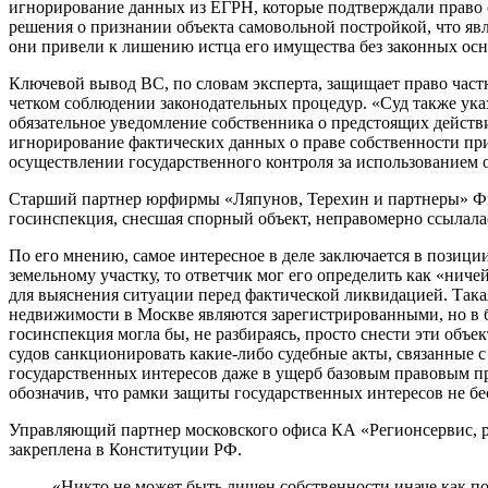
игнорирование данных из ЕГРН, которые подтверждали право с
решения о признании объекта самовольной постройкой, что яв
они привели к лишению истца его имущества без законных осн
Ключевой вывод ВС, по словам эксперта, защищает право част
четком соблюдении законодательных процедур. «Суд также ука
обязательное уведомление собственника о предстоящих действи
игнорирование фактических данных о праве собственности пр
осуществлении государственного контроля за использованием 
Старший партнер юрфирмы «Ляпунов, Терехин и партнеры» Фил
госинспекция, снесшая спорный объект, неправомерно ссылалас
По его мнению, самое интересное в деле заключается в позици
земельному участку, то ответчик мог его определить как «нич
для выяснения ситуации перед фактической ликвидацией. Такая
недвижимости в Москве являются зарегистрированными, но в бо
госинспекция могла бы, не разбираясь, просто снести эти объ
судов санкционировать какие-либо судебные акты, связанные 
государственных интересов даже в ущерб базовым правовым пр
обозначив, что рамки защиты государственных интересов не б
Управляющий партнер московского офиса КА «Регионсервис, 
закреплена в Конституции РФ.
«Никто не может быть лишен собственности иначе как п