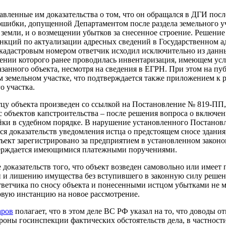
вленные им доказательства о том, что он обращался в ДГИ после
 ошибки, допущенной Департаментом после раздела земельного уч
е земли, и о возмещении убытков за снесенное строение. Решени
нкций по актуализации адресных сведений в Государственном а
с кадастровым номером ответчик исходил исключительно из данн
ении которого ранее проводилась инвентаризация, имеющем усл
казанного объекта, несмотря на сведения в ЕГРН. При этом на п
ом земельном участке, что подтверждается также приложением 
о участка.
тцу объекта произведен со ссылкой на Постановление № 819-ПП,
 объектов капстроительства – после решения вопроса о включен
йки в судебном порядке. В нарушение установленного Постанов
я доказательств уведомления истца о предстоящем сносе здания,
ект зарегистрировано за предприятием в установленном законом
тверждается имеющимися платежными поручениями.
е доказательств того, что объект возведен самовольно или имее
 и лишению имущества без вступившего в законную силу решени
тветчика по сносу объекта и понесенными истцом убытками не 
рвую инстанцию на новое рассмотрение.
аров
полагает, что в этом деле ВС РФ указал на то, что доводы 
роны госинспекции фактических обстоятельств дела, в частност