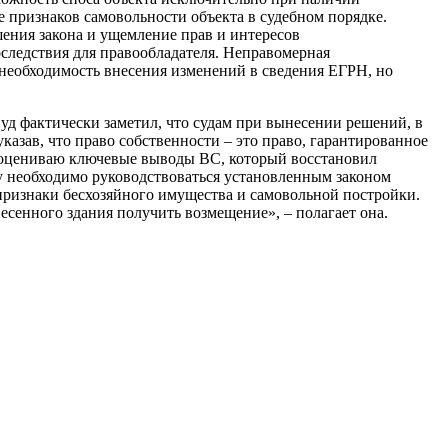
 признаков самовольности объекта в судебном порядке.
ения закона и ущемление прав и интересов
следствия для правообладателя. Неправомерная
ь необходимость внесения изменений в сведения ЕГРН, но
уд фактически заметил, что судам при вынесении решений, в
азав, что право собственности – это право, гарантированное
о оцениваю ключевые выводы ВС, который восстановил
у необходимо руководствоваться установленным законом
признаки бесхозяйного имущества и самовольной постройки.
есенного здания получить возмещение», – полагает она.