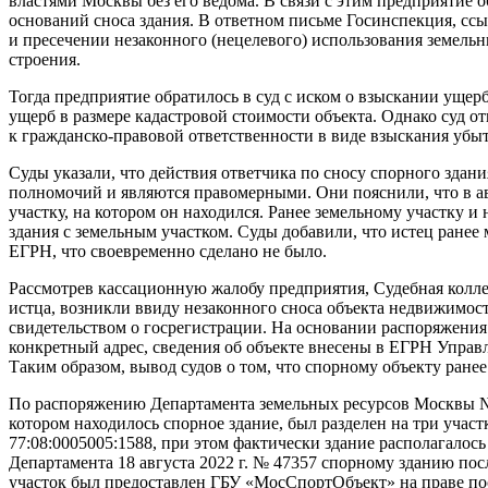
властями Москвы без его ведома. В связи с этим предприятие
оснований сноса здания. В ответном письме Госинспекция, сс
и пресечении незаконного (нецелевого) использования земельн
строения.
Тогда предприятие обратилось в суд с иском о взыскании ущер
ущерб в размере кадастровой стоимости объекта. Однако суд о
к гражданско-правовой ответственности в виде взыскания убыт
Суды указали, что действия ответчика по сносу спорного зда
полномочий и являются правомерными. Они пояснили, что в ав
участку, на котором он находился. Ранее земельному участку 
здания с земельным участком. Суды добавили, что истец ранее
ЕГРН, что своевременно сделано не было.
Рассмотрев кассационную жалобу предприятия, Судебная колле
истца, возникли ввиду незаконного сноса объекта недвижимос
свидетельством о госрегистрации. На основании распоряжения
конкретный адрес, сведения об объекте внесены в ЕГРН Управл
Таким образом, вывод судов о том, что спорному объекту ранее
По распоряжению Департамента земельных ресурсов Москвы № 53
котором находилось спорное здание, был разделен на три учас
77:08:0005005:1588, при этом фактически здание располагалос
Департамента 18 августа 2022 г. № 47357 спорному зданию пос
участок был предоставлен ГБУ «МосСпортОбъект» на праве по