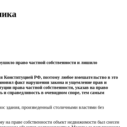
ника
нарушило право частной собственности и лишило
ся Конституцией РФ, поэтому любое вмешательство в это
тановил факт нарушения закона и ущемление прав и
уции права частной собственности, указав на право
ть и справедливость в очевидном споре, тем самым
ос здания, произведенный столичными властями без
у на праве собственности объект недвижимости был снесен