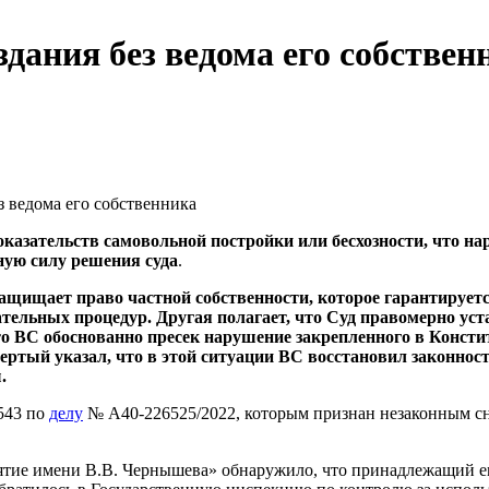
дания без ведома его собствен
з ведома его собственника
доказательств самовольной постройки или бесхозности, что 
ную силу решения суда
.
ащищает право частной собственности, которое гарантирует
тельных процедур. Другая полагает, что Суд правомерно ус
о ВС обоснованно пресек нарушение закрепленного в Констит
ертый указал, что в этой ситуации ВС восстановил законнос
.
543 по
делу
№ А40-226525/2022, которым признан незаконным сн
ятие имени В.В. Чернышева» обнаружило, что принадлежащий ем