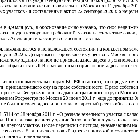
 обратилось в Государственную инспекцию по контролю за испол
ылаясь на постановление правительства Москвы от 11 декабря 2
ых участков» и составленный акт от 22 сентября 2020 г. о неце
ба в 4,9 млн руб., в обоснование было указано, что снос недв
тказал в удовлетворении требований, указав на отсутствие сово
ков. Апелляция и кассация согласились с этим.
ния, находившегося в ненадлежащем состоянии на конкретном зем
густе 2022 г. Департамент городского имущества г. Москвы прис
и нежилому зданию на нем не присваивались адреса в установлен
 мог обратиться в ДГИ с заявлением о присвоении адреса объект
гия по экономическим спорам ВС РФ отметила, что предметом эт
ти, принадлежащего ему на праве собственности. Право собстве
 префекта Северо-Западного административного округа Москвы о
ением Росреестра по Москве 23 июня 2011 г., еще до принятия 
 не был присвоен адрес и он попал в адресный реестр объектов н
14 от 28 ноября 2011 г. «О разделе земельного участка с када
тка. Принадлежащее истцу здание было ошибочно указано как на
ь на другом участке. После переписки с истцом, указывающим н
ле его сноса был присвоен новый адрес с привязкой к соответс
стоянного пользования.