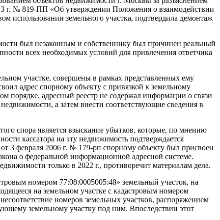
ьзованием объектов недвижимости г. Москвы за разъяснением
013 г. № 819-ПП «Об утверждении Положения о взаимодействии
левом использовании земельного участка, подтвердила демонтаж
ижимости был незаконным и собственнику был причинен реальный
купности всех необходимых условий для привлечения ответчика
ельном участке, совершены в рамках представленных ему
воил адрес спорному объекту с привязкой к земельному
ном порядке, адресный реестр не содержал информации о связи
у недвижимости, а затем внести соответствующие сведения в
ого спора является взыскание убытков, которые, по мнению
нности кассатора на эту недвижимость подтверждается
т 3 февраля 2006 г. № 179-рп спорному объекту был присвоен
Закона о федеральной информационной адресной системе.
едвижимости только в 2022 г., противоречит материалам дела.
стровым номером 77:08:0005005:48» земельный участок, на
ходящееся на земельном участке с кадастровым номером
а несоответствие номеров земельных участков, распоряжением
твующему земельному участку под ним. Впоследствии этот