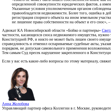
определенной совокупности юридических фактов, а именн
Указанные условия уполномоченным органом соблюдены н
правообладателя недвижимости. Более того, ошибка в де
регистрация спорного объекта на ином земельном участке
не лишение права собственности на объект и его снос», –
Адвокат КА Новосибирской области «Бойко и партнеры»
Свет
частности, касающихся сноса недвижимого имущества, нужно тщ
Конституцией РФ, и никто не может быть лишен своего имуще
справедливость и отменил оспариваемые судебные акты, указа
порядком, не допуская самовольного применения возложенных 
Тем самым Суд пресек нарушение закрепленного в Конституции 
Если у вас есть какие-либо вопросы по этому материалу, свяж
Анна Жолобова
Управляющий партнер офиса Коллегии в г. Москве, руководит