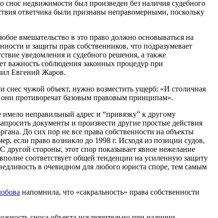
то снос недвижимости был произведен без наличия судебного
йствия ответчика были признаны неправомерными, поскольку
любое вмешательство в это право должно основываться на
нности и защиты прав собственников, что подразумевает
ствие уведомления и судебного решения, а также
ет важность соблюдения законных процедур при
чил Евгений Жаров.
 снес чужой объект, нужно возместить ущерб: «И столичная
ьку они противоречат базовым правовым принципам».
е имело неправильный адрес и “привязку” к другому
 запросить документы и произвести другие простые действия
гана. До сих пор не все права собственности на объекты
, если право возникло до 1998 г. Исходя из позиции судов,
С другой стороны, этот спор показывает явное нежелание
 вполне соответствует общей тенденции на усиленную защиту
ведливость в очевидном для любого юриста споре, тем самым
обова
напомнила, что «сакральность» права собственности
можность сноса объекта исключительно при наличии