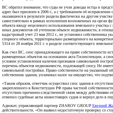
ВС обратил внимание, что суды не учли доводы истца и предста
адрес был присвоен в 2006 г., а с требованием об исправлении
оказавшееся в результате раздела фактически на другом участк
самостоятельно в рамках исполнения возложенных на орган фу
объекта ввиду нецелевого использования земельного участка 
иных документов об учтенном объекте недвижимости, в отнош
кадастровый учет 23 мая 2012 г., не установил собственника у
спорного объекта, территориально размещенного на конкретн
5314 от 28 ноября 2011 г. о разделе соответствующего земельног
Как счел ВС, снос принадлежащего на праве собственности ис
размещенных объектов на основании акта Госинспекции, а снос
условии установления наличия признаков самовольной постро
перечень объектов недвижимости, подлежащей сносу. Не имеетс
самовольной постройки. Право собственности на указанный объ
собственник здания, уплачивал налог на имущество, что под
«Таким образом, ответчик осуществил снос здания в отсутстви
закрепленного в Конституции РФ права частной собственности
отсутствии причинно-следственной связи между действиями о
отменил судебные акты нижестоящих судов и вернул дело в пе
Адвокат, управляющий партнер ZHAROV GROUP
Евгений Ж
действительности. «Он выявил недостаточную проверку со сто