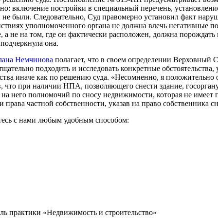
о: включение постройки в специальный перечень, установление
е были. Следовательно, Суд правомерно установил факт наруш
йствиях уполномоченного органа не должна влечь негативные по
, а не на том, где он фактически расположен, должна порождат
 подчеркнула она.
лана Немчинова
полагает, что в своем определении Верховный С
ательно подходить и исследовать конкретные обстоятельства, ук
ства иначе как по решению суда. «Несомненно, я положительн
в, что при наличии НПА, позволяющего снести здание, госорган
на него полномочий по сносу недвижимости, которая не имеет 
права частной собственности, указав на право собственника сн
итесь с нами любым удобным способом:
ель практики «Недвижимость и строительство»