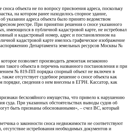
 сноса объекта не по вопросу присвоения адреса, поскольку
астка, на котором ранее находилось спорное здание,
е об указании адреса объекта было принято ведомством
дресном реестре. При принятии решения о сносе указанного
ых, имеющихся в публичной кадастровой карте, не истребовал
овный и кадастровый номер, адрес и постановленном на
убличной кадастровой карте имелось графическое изображение
к распоряжению Департамента земельных ресурсов Москвы №
 которое позволяет производить демонтаж незаконно
ии такого объекта в перечень названного постановления и при
лением № 819-ПП порядка спорный объект не включен в
 также отсутствует судебное решение о сносе объекта как
 порядке, сведения о нем внесены в ЕГРН. Кассатор, как
т признаки бесхозяйного имущества, что привело к нарушению
я суда. При указанных обстоятельствах выводы судов об
могут быть признаны обоснованными», – счел ВС, который
ответчика о законности сноса недвижимости не соответствуют
и, отсутствие истребования необходимых документов и