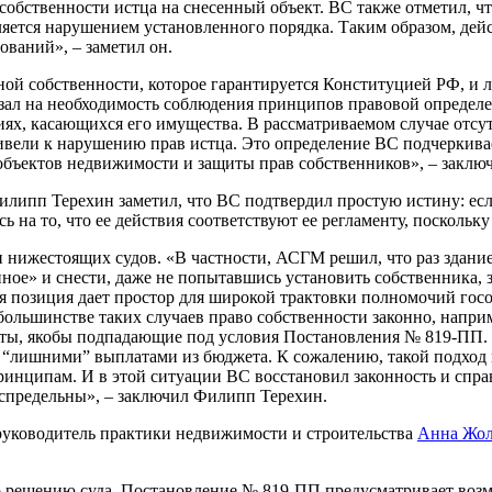
обственности истца на снесенный объект. ВС также отметил, ч
ляется нарушением установленного порядка. Таким образом, де
ований», – заметил он.
ной собственности, которое гарантируется Конституцией РФ, и 
зал на необходимость соблюдения принципов правовой определе
ях, касающихся его имущества. В рассматриваемом случае отсут
ивели к нарушению прав истца. Это определение ВС подчеркива
объектов недвижимости и защиты прав собственников», – заклю
ипп Терехин заметил, что ВС подтвердил простую истину: если
ь на то, что ее действия соответствуют ее регламенту, поскол
и нижестоящих судов. «В частности, АСГМ решил, что раз здани
ейное» и снести, даже не попытавшись установить собственника,
 позиция дает простор для широкой трактовки полномочий госор
льшинстве таких случаев право собственности законно, например
екты, якобы подпадающие под условия Постановления № 819-ПП. 
с “лишними” выплатами из бюджета. К сожалению, такой подход
инципам. И в этой ситуации ВС восстановил законность и спра
еспредельны», – заключил Филипп Терехин.
руководитель практики недвижимости и строительства
Анна Жол
о решению суда. Постановление № 819-ПП предусматривает воз