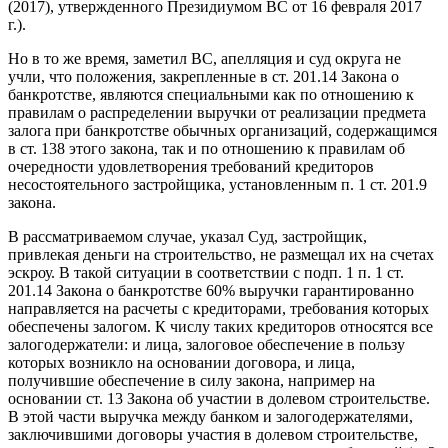
(2017), утвержденного Президиумом ВС от 16 февраля 2017
г.).
Но в то же время, заметил ВС, апелляция и суд округа не
учли, что положения, закрепленные в ст. 201.14 Закона о
банкротстве, являются специальными как по отношению к
правилам о распределении выручки от реализации предмета
залога при банкротстве обычных организаций, содержащимся
в ст. 138 этого закона, так и по отношению к правилам об
очередности удовлетворения требований кредиторов
несостоятельного застройщика, установленным п. 1 ст. 201.9
закона.
В рассматриваемом случае, указал Суд, застройщик,
привлекая деньги на строительство, не размещал их на счетах
эскроу. В такой ситуации в соответствии с подп. 1 п. 1 ст.
201.14 Закона о банкротстве 60% выручки гарантированно
направляется на расчеты с кредиторами, требования которых
обеспечены залогом. К числу таких кредиторов относятся все
залогодержатели: и лица, залоговое обеспечение в пользу
которых возникло на основании договора, и лица,
получившие обеспечение в силу закона, например на
основании ст. 13 Закона об участии в долевом строительстве.
В этой части выручка между банком и залогодержателями,
заключившими договоры участия в долевом строительстве,