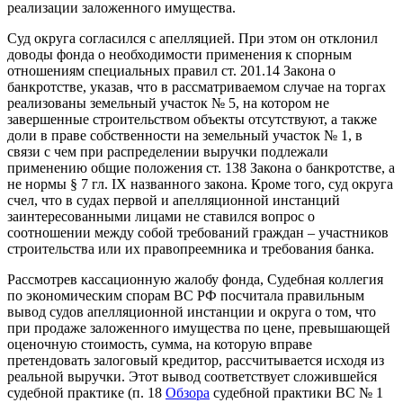
реализации заложенного имущества.
Суд округа согласился с апелляцией. При этом он отклонил
доводы фонда о необходимости применения к спорным
отношениям специальных правил ст. 201.14 Закона о
банкротстве, указав, что в рассматриваемом случае на торгах
реализованы земельный участок № 5, на котором не
завершенные строительством объекты отсутствуют, а также
доли в праве собственности на земельный участок № 1, в
связи с чем при распределении выручки подлежали
применению общие положения ст. 138 Закона о банкротстве, а
не нормы § 7 гл. IX названного закона. Кроме того, суд округа
счел, что в судах первой и апелляционной инстанций
заинтересованными лицами не ставился вопрос о
соотношении между собой требований граждан – участников
строительства или их правопреемника и требования банка.
Рассмотрев кассационную жалобу фонда, Судебная коллегия
по экономическим спорам ВС РФ посчитала правильным
вывод судов апелляционной инстанции и округа о том, что
при продаже заложенного имущества по цене, превышающей
оценочную стоимость, сумма, на которую вправе
претендовать залоговый кредитор, рассчитывается исходя из
реальной выручки. Этот вывод соответствует сложившейся
судебной практике (п. 18
Обзора
судебной практики ВС № 1