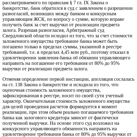
рассматриваемого по правилам § 7 гл. IX Закона о
банкротстве, банк обратился в суд с заявлением о разрешении
разногласий, возникших между банком и конкурсным
управляющим ЖСК, по вопросу о сумме, которую вправе
получить банк за счет выручки от реализации предмета
залога. Разрешая разногласия, Арбитражный суд
Свердловской области исходил из того, что за счет стоимости
заложенного имущества требование банка может быть
погашено только в пределах суммы, указанной в реестре
требований, т.е. в пределах 4,45 млн руб., поэтому отказал в
удовлетворении заявления банка об обязании управляющего
направить на погашение его требования от 80% до 95%
выручки от реализации предмета залога.
Отменяя определение первой инстанции, апелляция сослалась
на ст. 138 Закона о банкротстве и исходила из того, что
оценочная стоимость заложенного имущества,
зафиксированная в реестре, носит по своей сути учетный
характер. Окончательная стоимость заложенного имущества
для целей проведения расчетов формируется в момент
реализации, при этом объем реально погашаемого требования
банка как залогового кредитора зависит от фактически
полученной выручки. На основе этого суд возложил на
конкурсного управляющего обязанность направить на
удовлетворение требования банка от 80% до 95% выручки от