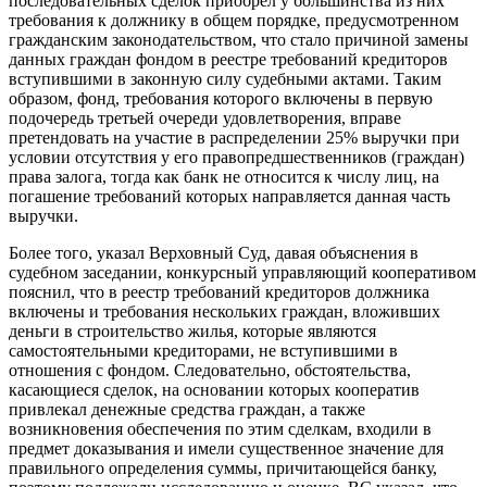
последовательных сделок приобрел у большинства из них
требования к должнику в общем порядке, предусмотренном
гражданским законодательством, что стало причиной замены
данных граждан фондом в реестре требований кредиторов
вступившими в законную силу судебными актами. Таким
образом, фонд, требования которого включены в первую
подочередь третьей очереди удовлетворения, вправе
претендовать на участие в распределении 25% выручки при
условии отсутствия у его правопредшественников (граждан)
права залога, тогда как банк не относится к числу лиц, на
погашение требований которых направляется данная часть
выручки.
Более того, указал Верховный Суд, давая объяснения в
судебном заседании, конкурсный управляющий кооперативом
пояснил, что в реестр требований кредиторов должника
включены и требования нескольких граждан, вложивших
деньги в строительство жилья, которые являются
самостоятельными кредиторами, не вступившими в
отношения с фондом. Следовательно, обстоятельства,
касающиеся сделок, на основании которых кооператив
привлекал денежные средства граждан, а также
возникновения обеспечения по этим сделкам, входили в
предмет доказывания и имели существенное значение для
правильного определения суммы, причитающейся банку,