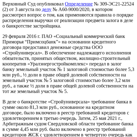
Верховный Суд опубликовал
Определение
№ 309-ЭС21-22524
(2) от 3 августа по
делу
№ А60-9000/2020, в котором
рассмотрел вопрос о том, как применяются правила о порядке
распределения выручки от реализации предмета залога в деле
о банкротстве застройщика.
29 февраля 2016 г. ПАО «Социальный коммерческий банк
Приморья “Примсоцбанк”» на основании кредитного
договора предоставил денежные средства ООО
«Стройуниверсал». В обеспечение надлежащего исполнения
обязательств, принятых обществом, жилищно-строительный
кооператив «Уралэнергостройкомплекс» передал в залог
банку земельный участок № 1 залоговой стоимостью более 5,3
млн руб., ½ доли в праве общей долевой собственности на
земельный участок № 5 залоговой стоимостью более 3,2 млн
руб., а также ½ доли в праве общей долевой собственности на
тот же земельный участок № 5.
В деле о банкротстве «Стройуниверсала» требование банка в
сумме около 81,3 млн руб., основанное на кредитном
договоре, было включено в реестр требований кредиторов с
удовлетворением в третью очередь. Затем, 25 мая 2021 г.,
Арбитражным судом Свердловской области требование банка
в сумме 4,45 млн руб. было включено в реестр требований
кредиторов ЖСК с удовлетворением в четвертую очередь как