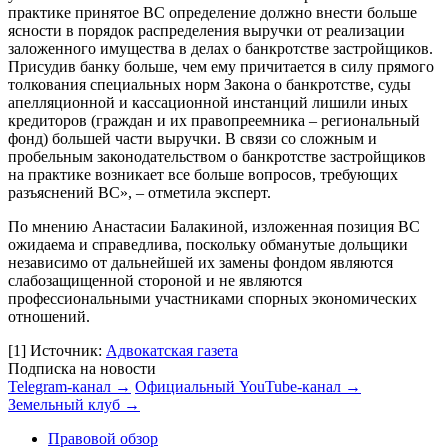
практике принятое ВС определение должно внести больше
ясности в порядок распределения выручки от реализации
заложенного имущества в делах о банкротстве застройщиков.
Присудив банку больше, чем ему причитается в силу прямого
толкования специальных норм Закона о банкротстве, суды
апелляционной и кассационной инстанций лишили иных
кредиторов (граждан и их правопреемника – региональный
фонд) большей части выручки. В связи со сложным и
пробельным законодательством о банкротстве застройщиков
на практике возникает все больше вопросов, требующих
разъяснений ВС», – отметила эксперт.
По мнению Анастасии Балакиной, изложенная позиция ВС
ожидаема и справедлива, поскольку обманутые дольщики
независимо от дальнейшей их замены фондом являются
слабозащищенной стороной и не являются
профессиональными участниками спорных экономических
отношений.
[1]
Источник:
Адвокатская газета
Подписка на новости
Telegram-канал →
Официальный YouTube-канал →
Земельный клуб →
Правовой обзор