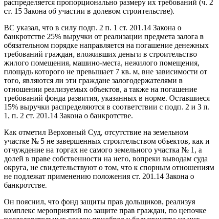
распределяется пропорционально размеру их требований (ч. 2
ст. 15 Закона об участии в долевом строительстве).
ВС указал, что в силу подп. 2 п. 1 ст. 201.14 Закона о
банкротстве 25% выручки от реализации предмета залога в
обязательном порядке направляется на погашение денежных
требований граждан, вложивших деньги в строительство
жилого помещения, машино-места, нежилого помещения,
площадь которого не превышает 7 кв. м, вне зависимости от
того, являются ли эти граждане залогодержателями в
отношении реализуемых объектов, а также на погашение
требований фонда развития, указанных в норме. Оставшиеся
15% выручки распределяются в соответствии с подп. 2 и 3 п.
1, п. 2 ст. 201.14 Закона о банкротстве.
Как отметил Верховный Суд, отсутствие на земельном
участке № 5 не завершенных строительством объектов, как и
отчуждение на торгах не самого земельного участка № 1, а
долей в праве собственности на него, вопреки выводам суда
округа, не свидетельствуют о том, что к спорным отношениям
не подлежат применению положения ст. 201.14 Закона о
банкротстве.
Он пояснил, что фонд защиты прав дольщиков, реализуя
комплекс мероприятий по защите прав граждан, по цепочке