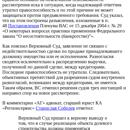
рассмотрения иска в ситуации, когда надлежащий ответчик
утратил правоспособность и по этой причине не может
защищаться против предъявленного требования. Суд указал,
что на этом построены разъяснения, изложенные в п.
48
Постановления
Пленума ВАС от 15 декабря 2004 г. № 29
«О некоторых вопросах практики применения Федерального
закона “О несостоятельности (банкротстве)”».
Как пояснил Верховный Суд, заявление не связано с
недействительностью сделки по продаже принадлежавшего
должнику имущества или ее исполнением. Разногласия
сводятся исключительно к распределению выручки,
полученной по данной сделке, между кредиторами.
Последние правоспособность не утратили. Следовательно,
объективных препятствий для разрешения судом внутренних
разногласий, возникших между кредиторами, не имеется.
Таким образом, ВС отменил решения судов трех инстанций и
направил спор на новое рассмотрение.
В комментарии «АГ» адвокат, старший юрист КА
«Регионсервис»
Станислав Соболев
отметил:
Верховный Суд пришел к верному выводу о
том, что в случае реализации объекта долевого
строительства должны применяться