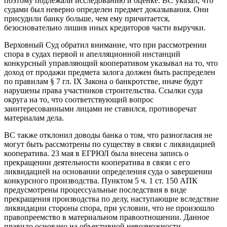
поэтому подлежали исследованию и оценке. ВС указал, что
судами был неверно определен предмет доказывания. Они
присудили банку больше, чем ему причитается,
безосновательно лишив иных кредиторов части выручки.
Верховный Суд обратил внимание, что при рассмотрении
спора в судах первой и апелляционной инстанций
конкурсный управляющий кооперативом указывал на то, что
доход от продажи предмета залога должен быть распределен
по правилам § 7 гл. IX Закона о банкротстве, иначе будут
нарушены права участников строительства. Ссылки суда
округа на то, что соответствующий вопрос
заинтересованными лицами не ставился, противоречат
материалам дела.
ВС также отклонил доводы банка о том, что разногласия не
могут быть рассмотрены по существу в связи с ликвидацией
кооператива. 23 мая в ЕГРЮЛ была внесена запись о
прекращении деятельности кооператива в связи с его
ликвидацией на основании определения суда о завершении
конкурсного производства. Пунктом 5 ч. 1 ст. 150 АПК
предусмотрены процессуальные последствия в виде
прекращения производства по делу, наступающие вследствие
ликвидации стороны спора, при условии, что не произошло
правопреемство в материальном правоотношении. Данное
правило основано на объективной невозможности