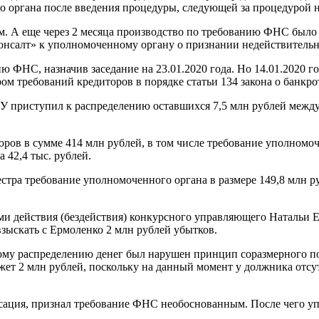
о органа после введения процедуры, следующей за процедурой 
. А еще через 2 месяца производство по требованию ФНС было 
консалт» к уполномоченному органу о признании недействитель
ию ФНС, назначив заседание на 23.01.2020 года. Но 14.01.2020 
м требований кредиторов в порядке статьи 134 закона о банкро
У приступил к распределению оставшихся 7,5 млн рублей между
ов в сумме 414 млн рублей, в том числе требование уполномочен
 42,4 тыс. рублей.
естра требование уполномоченного органа в размере 149,8 млн р
ми действия (бездействия) конкурсного управляющего Натальи 
зыскать с Ермоленко 2 млн рублей убытков.
ному распределению денег был нарушен принцип соразмерного п
т 2 млн рублей, поскольку на данный момент у должника отсутс
ассация, признал требование ФНС необоснованным. После чего у