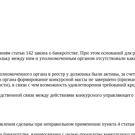
ниям статьи 142 закона о банкротстве. При этом оснований для
кольку между ним и уполномоченным органом отсутствовали каки
олномоченного органа в реестр у должника были активы, за сче
о органа формирование конкурсной массы не завершено (призна
ти), в связи с чем возможность удовлетворения требований кре
едственной связи между действиями конкурсного управляющего
вления сделаны при неправильном применении пункта 4 статьи 20
а о банкротстве, взаимосвязана с целью процедуры конкурсного 