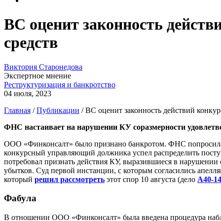
ВС оценит законность действ
средств
Виктория Старонедова
Экспертное мнение
Реструктуризация и банкротство
04 июля, 2023
Главная
/
Публикации
/
ВС оценит законность действий конку
ФНС настаивает на нарушении КУ соразмерности удовлетво
ООО «Финконсалт» было признано банкротом. ФНС попросила вк
конкурсный управляющий должника успел распределить поступ
потребовал признать действия КУ, выразившиеся в нарушении 
убытков. Суд первой инстанции, с которым согласились апелл
который
решил рассмотреть
этот спор 10 августа (дело
А40-14
Фабула
В отношении ООО «Финконсалт» была введена процедура наблю