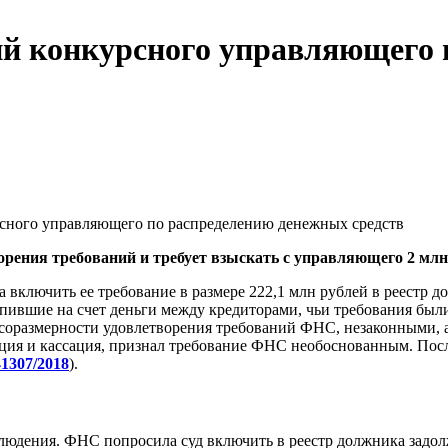
ий конкурсного управляющего
рсного управляющего по распределению денежных средств
рения требований и требует взыскать с управляющего 2 млн
лючить ее требование в размере 222,1 млн рублей в реестр дол
ившие на счет деньги между кредиторами, чьи требования был
соразмерности удовлетворения требований ФНС, незаконными, а
яция и кассация, признал требование ФНС необоснованным. Пос
1307/2018
).
дения. ФНС попросила суд включить в реестр должника задолже