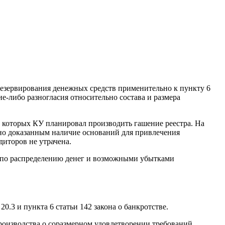
 резервирования денежных средств применительно к пункту 6
е-либо разногласия относительно состава и размера
т которых КУ планировал производить гашение реестра. На
но доказанным наличие оснований для привлечения
диторов не утрачена.
 по распределению денег и возможными убытками
.3 и пункта 6 статьи 142 закона о банкротстве.
производства о соразмерном удовлетворении требований