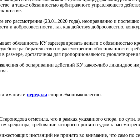
отстве, а также обязанностью арбитражного управляющего действ
нкротстве.
е его рассмотрения (23.01.2020 года), неоправданно и поспешно
ности и добросовестности, так как действуя добросовестно, ко
зывает обязанность КУ зарезервировать деньги с обязанностью 
судебное разбирательство по рассмотрению обоснованности треб
ги в размере, достаточном для пропорционального удовлетворени
аявления об оспаривании действий КУ какое-либо ликвидное иму
тва.
 внимания и
передала
спор в Экономколлегию.
таронедова отметила, что в рамках указанного спора, по сути,
о» кредитора, требование которого принято судом к рассмотрен
нижестоящих инстанций не принято во внимание, что само по се