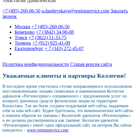
Анастасия Данилевская
+7 (495) 260-06-50
a.danilevskaya@regionservice.com
Заказать
звонок
Москва
+7 (495) 260-06-50
Кемерово
+7 (3842) 34-90-08
Томск
+7 (3822) 51-33-75
Тюмень
+7 (912) 925-41-09
Екатеринбург
+ 7 (343) 272-45-07
Политика конфиденциальности
Старая версия сайта
Уважаемые клиенты и партнеры Коллегии!
В последнее время участились случаи неправомерного использования
неустановленными лицами символики и наименования Коллегии
адвокатов «Регионсервис» сопряженного с предложением услуг по
возврату денежных средств физическим лицам на территории
Казахстана. Так же были созданы поддельные веб-сайты, выдающие
себя за наш веб-сайт. Будьте бдительны, это мошеннические веб-сайты
и никоим образом не связаны с Коллегией адвокатов «Регионсервис»
и не должны рассматриваться как таковые. Коллегия адвокатов
«Регионсервис» имеет один официальный сайт, на котором Вы сейчас
находитесь –
www.regionservice.com
.